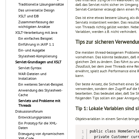
Traditionelle Lösungsansätze
daß das Servlet nicht sicher im Umgang
Servlet-Container erzeugt dann einen Po
Das universelle Design
XSLT und EJB
Das ist eine etwas bessere Lösung, als 
Zusammenfassung der
Servlets instantiiert werden. Das result
wichtigsten Ansätze
von Threads richtig gelöst werden. Neb
Variablen, werden z.B. nicht verhindert.
XSLT-Verarbeitung mit Java
Ein einfaches Beispiel
Tips zur sicheren Verwendu
Einführung in JAXP 1.1
Ein- und Ausgabe
Die meisten thread-bezogenen Probleme
Stylesheet-Kompilierung
vornehmen. Das könnte bedeuten, daß me
gleichen Zeit zu ändern. Das führt zu u
Servlet-Grundlagen und XSLT
Deadlock
, bei dem zwei Threads eine Res
Servlet-Syntax
erwähnt, spielt auch Performance eine R
WAR-Dateien und
kann.
Installation
Der beste Ansatz, die Sicherheit eines S
Ein weiteres Servlet-Beispiel
verwenden, sondern den Zugriff auf di
Anwendung des Stylesheet-
bearbeiten. Das bedeutet aber, daß Sie
Cache
folgenden Tips sollen ein paar Anregun
Servlets und Probleme mit
Threads
Tip 1: Lokale Variablen sind s
Diskussionsforum
Entwicklungsprozess
Objektvariablen in einem Servlet bringe
Ein Prototyp für die XML-
Daten
public class HomeServle
Erzeugung von dynamischem
  private Customer curr
XML-Code