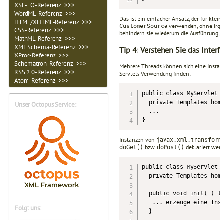
XSL-FO-Referenz >>>
WordML-Referenz >>>
Das ist ein einfacher Ansatz, der für k
HTML/XHTML-Referenz >>>
verwenden, ohne ir
CustomerSource
CSS-Referenz >>>
behindern sie wiederum die Ausführung, 
MathML-Referenz >>>
XML Schema-Referenz >>>
Tip 4: Verstehen Sie das Inte
XProc-Referenz >>>
Schematron-Referenz >>>
Mehrere Threads können sich eine Inst
RSS 2.0-Referenz >>>
Servlets Verwendung finden:
Atom-Referenz >>>
public class MyServlet 
  private Templates hom
Unser Octopus Service:
  ...

}
Instanzen von
javax.xml.transfor
bzw.
deklariert we
doGet()
doPost()
public class MyServlet 
  private Templates hom
  public void init( ) t
   ... erzeuge eine Ins
Folgt uns:
  }
