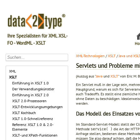
Ihre Spezialisten für XML XSL-
FO - WordML - XSLT
Ho
XML-Technologien
/
XSLT
/
Java und XSL
Servlets und Probleme mi
XML
(Auszug aus "
Java
und
XSLT
" von Eric M. 
XSLT
Einführung in XSLT 1.0
Ein Servlet muß in der Lage sein, mehrer
Der Verwandlungskünstler
Hauptgrund, warum es sich für Serveranw
auch Tradeoffs. Es stellt eine ziemlic
Einführung in XSLT 2.0
ohne Daten zu beschädigen. Idealerweise 
XSLT 2.0-Prozessoren
werden.
XSLT-Entwicklungsumgebungen
Das Modell des Einsatzes vo
XSLT Kochbuch
XSLT 1.0-Schnellreferenz
Im Standard-Servlet-Modell stellt der C
Referenz: XSLT 1.0 & 2.0-
Methode
die Art der HTTP
service( )
Elemente
Anfrage stellen, bedienen diese Method
XSLT- und XPath-Funktionen
müssen Sie also darauf achten, daß die