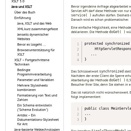
XSLT 3.0
Bevor irgendeine Anfrage abgearbeitet 
Java und XSLT
Servlet-API darf diese Methode von nur
Über das Buch
aufrufen dürfen. Deshalb
service( )
Einführung
Danach wird es schon problematischer.
Java, XSLT und das Web
Eine einfache Möglichkeit, eine Methode
XML kurz zusammengefasst
deklarieren. Die Methode
wür
doGet( )
Jenseits dynamischer
Websites
protected synchronized 
Bevor es losgeht ...
     HttpServletRespons
Browserunterstützung für
   ...

XSLT
}
XSLT – Fortgeschrittene
Techniken
Bedingte
Das Schlüsselwort
stell
synchronized
Programmverarbeitung
Nachdem der erste Client die Sperre erh
Parameter und Variablen
Abarbeitung der Methode
0,5
doGet( )
Besucher Ihrer Site, denn Sie stehen in 
Mehrere Stylesheets
kombinieren
Das ist natürlich nicht wünschenswert. E
Formatierung von Text und
folgt implementiert:
Zahlen
Ein Schema entwickeln
public class MeinServle
("Schema Evolution")
...

Antdoc – Ein
}
Dokumentations-Stylesheet
für Ant
Java-basierte Webtechnologien
Das Interface
ist
SingleThreadModel