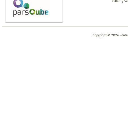
O’Reilly V
Copyright © 2026 - dat