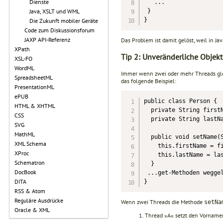
Dienste
   ...

Java, XSLT und WML
 }

}
Die Zukunft mobiler Geräte
Code zum Diskussionsforum
JAXP API-Referenz
Das Problem ist damit gelöst, weil in Ja
XPath
Tip 2: Unveränderliche Objekt
XSL-FO
WordML
Immer wenn zwei oder mehr Threads gle
SpreadsheetML
das folgende Beispiel:
PresentationML
ePUB
public class Person {

HTML & XHTML
  private String firstN
CSS
  private String lastNa
SVG
MathML
  public void setName(S
XML Schema
    this.firstName = fi
XProc
    this.lastName = las
Schematron
  }

DocBook
 ...get-Methoden weggel
DITA
}
RSS & Atom
Reguläre Ausdrücke
Wenn zwei Threads die Methode
setNa
Oracle & XML
Thread »A« setzt den Vornamen