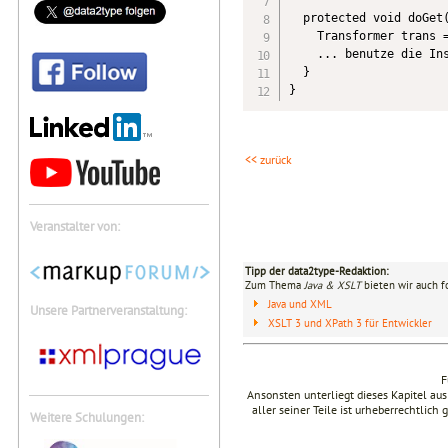
  protected void doGet(
    Transformer trans =
    ... benutze die Ins
  }

}
<< zurück
Veranstalter von:
Tipp der data2type-Redaktion:
Zum Thema
Java & XSLT
bieten wir auch f
Java und XML
Unsere Partnerveranstaltung:
XSLT 3 und XPath 3 für Entwickler
F
Ansonsten unterliegt dieses Kapitel a
aller seiner Teile ist urheberrechtlich
Weitere Schulungen: