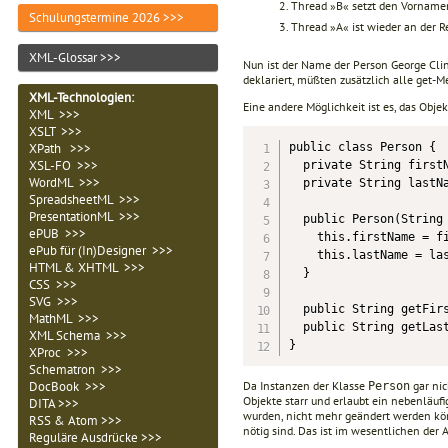
Thread »B« setzt den Vorname
Schulungstermine 2026 >>>
Thread »A« ist wieder an der 
XML-Glossar >>>
Nun ist der Name der Person George Cli
deklariert, müßten zusätzlich alle get-
XML-Technologien
:
Eine andere Möglichkeit ist es, das Obje
XML >>>
XSLT >>>
XPath >>>
public class Person {

XSL-FO >>>
  private String firstN
WordML >>>
  private String lastNa
SpreadsheetML >>>
PresentationML >>>
  public Person(String 
ePUB >>>
    this.firstName = fi
ePub für (In)Designer >>>
    this.lastName = las
HTML & XHTML >>>
  }

CSS >>>
SVG >>>
  public String getFirs
MathML >>>
  public String getLast
XML Schema >>>
}
XProc >>>
Schematron >>>
DocBook >>>
Da Instanzen der Klasse
gar ni
Person
Objekte starr und erlaubt ein nebenläuf
DITA >>>
wurden, nicht mehr geändert werden kön
RSS & Atom >>>
nötig sind. Das ist im wesentlichen der
Reguläre Ausdrücke >>>