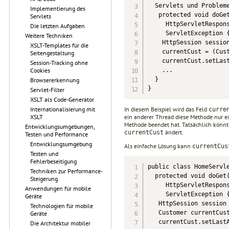
  Servlets und Probleme
Implementierung des
   protected void doGet
Servlets
     HttpServletRespons
Die letzten Aufgaben
     ServletException {
Weitere Techniken
    HttpSession session
XSLT-Templates für die
    currentCust = (Cust
Seitengestaltung
    currentCust.setLast
Session-Tracking ohne
Cookies
    ...

  }

Browsererkennung
}
Servlet-Filter
XSLT als Code-Generator
Internationalisierung mit
In diesem Beispiel wird das Feld
curre
XSLT
ein anderer Thread diese Methode nur ein
Methode beendet hat. Tatsächlich könnt
Entwicklungsumgebungen,
ändert.
currentCust
Testen und Performance
Entwicklungsumgebung
Als einfache Lösung kann
currentCus
Testen und
Fehlerbeseitigung
public class HomeServle
Techniken zur Performance-
  protected void doGet(
Steigerung
     HttpServletRespons
Anwendungen für mobile
     ServletException {
Geräte
   HttpSession session 
Technologien für mobile
   Customer currentCust
Geräte
   currentCust.setLastA
Die Architektur mobiler