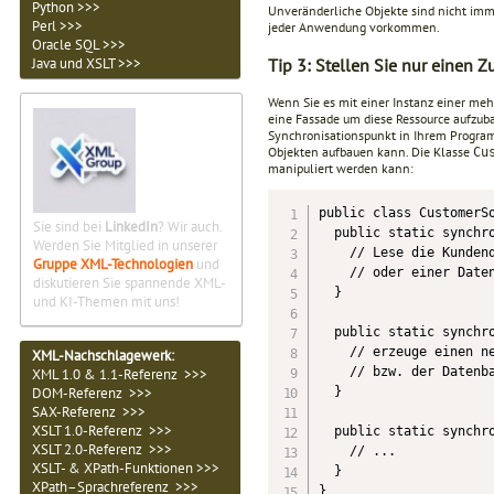
Python >>>
Unveränderliche Objekte sind nicht immer
Perl >>>
jeder Anwendung vorkommen.
Oracle SQL >>>
Tip 3: Stellen Sie nur einen
Java und XSLT >>>
Wenn Sie es mit einer Instanz einer meh
eine Fassade um diese Ressource aufzubau
Synchronisationspunkt in Ihrem Program
Objekten aufbauen kann. Die Klasse
Cu
manipuliert werden kann:
public class CustomerSo
Sie sind bei
LinkedIn
? Wir auch.
  public static synchro
Werden Sie Mitglied in unserer
    // Lese die Kundend
Gruppe XML-Technologien
und
    // oder einer Daten
diskutieren Sie spannende XML-
  }

und KI-Themen mit uns!
  public static synchro
    // erzeuge einen ne
XML-Nachschlagewerk:
    // bzw. der Datenba
XML 1.0 & 1.1-Referenz >>>
  }

DOM-Referenz >>>
SAX-Referenz >>>
XSLT 1.0-Referenz >>>
  public static synchro
XSLT 2.0-Referenz >>>
    // ...

XSLT- & XPath-Funktionen >>>
  }

XPath–Sprachreferenz >>>
}