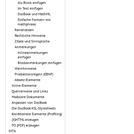
Als Block einfügen
Im Text einfügen
DocBook und MathML
Einfache Formeln mit
mathphrase
Randnotizen
Rechtliche Hinweise
Zitate und Sinnsprüche
Anmerkungen
Inlineanmerkungen
einfügen
Blockanmerkungen einfügen
Warnhinweise
Produktionsregeln (EBNF)
Absatz-Elemente
Inline-Elemente
Querverweise und Links
Modulare Dokumente
Anpassen von DocBook
Die DocBook-XSL-Stylesheets
Konditionale Elemente (Profiling)
(X)HTML erzeugen
FO (PDF) erzeugen
DITA