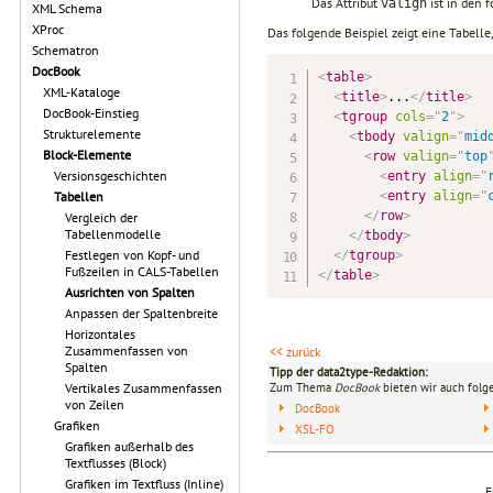
Das Attribut
ist in den 
valign
XML Schema
XProc
Das folgende Beispiel zeigt eine Tabell
Schematron
DocBook
<
table
>
XML-Kataloge
<
title
>
...
</
title
>
DocBook-Einstieg
<
tgroup
cols
=
"
2
"
>
Strukturelemente
<
tbody
valign
=
"
mid
Block-Elemente
<
row
valign
=
"
top
Versionsgeschichten
<
entry
align
=
"
<
entry
align
=
"
Tabellen
</
row
>
Vergleich der
Tabellenmodelle
</
tbody
>
Festlegen von Kopf- und
</
tgroup
>
Fußzeilen in CALS-Tabellen
</
table
>
Ausrichten von Spalten
Anpassen der Spaltenbreite
Horizontales
Zusammenfassen von
<< zurück
Spalten
Tipp der data2type-Redaktion:
Zum Thema
DocBook
bieten wir auch folg
Vertikales Zusammenfassen
von Zeilen
DocBook
Grafiken
XSL-FO
Grafiken außerhalb des
Textflusses (Block)
Grafiken im Textfluss (Inline)
F