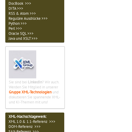
DocBook >>>
DITA >>>
RSS & Atom >>>
Reguläre Ausdrücke >>>
Python >>>
Perl >>>
Oracle SQL >>>
Java und XSLT >>>
Sie sind bei
LinkedIn
? Wir auch.
Werden Sie Mitglied in unserer
Gruppe XML-Technologien
und
diskutieren Sie spannende XML-
und KI-Themen mit uns!
XML-Nachschlagewerk:
XML 1.0 & 1.1-Referenz >>>
DOM-Referenz >>>
SAX-Referenz >>>