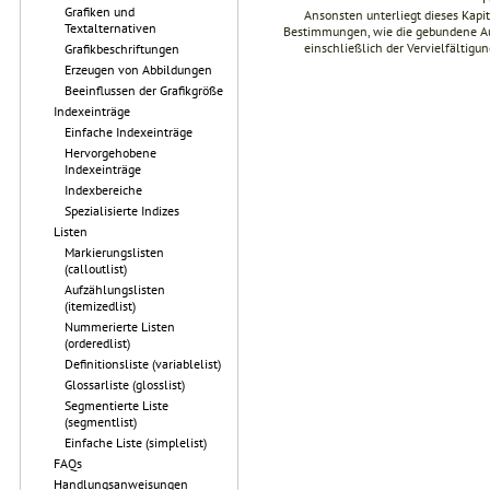
Grafiken und
Ansonsten unterliegt dieses Kap
Textalternativen
Bestimmungen, wie die gebundene Ausg
einschließlich der Vervielfältig
Grafikbeschriftungen
Erzeugen von Abbildungen
Beeinflussen der Grafikgröße
Indexeinträge
Einfache Indexeinträge
Hervorgehobene
Indexeinträge
Indexbereiche
Spezialisierte Indizes
Listen
Markierungslisten
(calloutlist)
Aufzählungslisten
(itemizedlist)
Nummerierte Listen
(orderedlist)
Definitionsliste (variablelist)
Glossarliste (glosslist)
Segmentierte Liste
(segmentlist)
Einfache Liste (simplelist)
FAQs
Handlungsanweisungen