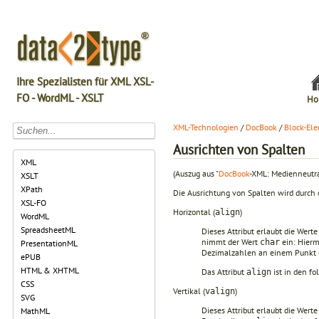
Ihre Spezialisten für XML XSL-
FO - WordML - XSLT
Ho
XML-Technologien
/
DocBook
/
Block-El
Ausrichten von Spalten
XML
(Auszug aus "
DocBook
-XML: Medienneutra
XSLT
XPath
Die Ausrichtung von Spalten wird durch 
XSL-FO
Horizontal (
)
align
WordML
SpreadsheetML
Dieses Attribut erlaubt die Wert
nimmt der Wert
ein: Hierm
char
PresentationML
Dezimalzahlen an einem Punkt
ePUB
HTML & XHTML
Das Attribut
ist in den f
align
CSS
Vertikal (
)
valign
SVG
Dieses Attribut erlaubt die Wert
MathML