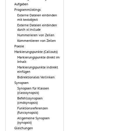
Aufgaben
Programmlistings
Externe Dateien einbinden
mit textobject
Externe Dateien einbinden
durch xi:include
Nummerieren von Zeilen
Kommentieren von Zeilen
Poesie
Markierungspunkte (Callouts)
Markierungspunkte direkt im
Inhalt
Markierungspunkte indirekt
einfügen
Bidirektionales Verlinken
Synopsen
Synopsen für Klassen
(classsynopsis)
Befehlssynopsen
(cmdsynopsis)
Funktionsreferenzen
(funcsynopsis)
Allgemeine Synopsen
(synopsis)
Gleichungen