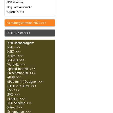
RSS & Atom
Reguläre Ausdrücke
Oracle & XML
Schulungstermine 2026 >>>
XML-Glossar >>>
XML-Technologien
:
XML >>>
XSLT >>>
XPath >>>
XSL-FO >>>
WordML >>>
SpreadsheetML >>>
PresentationML >>>
ePUB >>>
ePub für (In)Designer >>>
HTML & XHTML >>>
CSS >>>
SVG >>>
MathML >>>
XML Schema >>>
XProc >>>
Schematron >>>