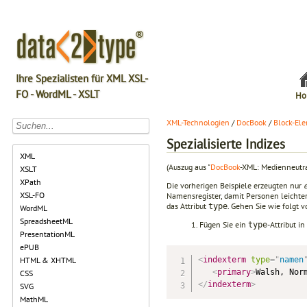
Ihre Spezialisten für XML XSL-
FO - WordML - XSLT
Ho
XML-Technologien
/
DocBook
/
Block-El
Spezialisierte Indizes
XML
(Auszug aus "
DocBook
-XML: Medienneutra
XSLT
XPath
Die vorherigen Beispiele erzeugten nur
XSL-FO
Namensregister, damit Personen leichter 
das Attribut
. Gehen Sie wie folgt v
type
WordML
SpreadsheetML
Fügen Sie ein
-Attribut in
type
PresentationML
ePUB
<
indexterm
type
=
"
namen
HTML & XHTML
<
primary
>
Walsh, Nor
CSS
</
indexterm
>
SVG
MathML