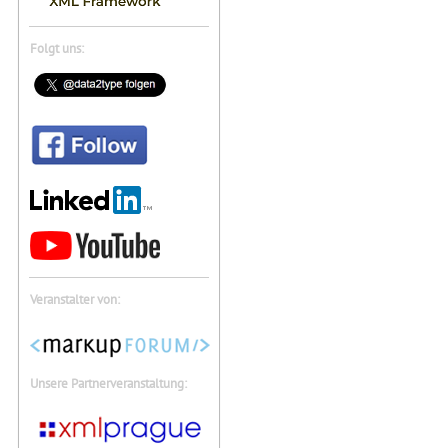
Folgt uns:
Veranstalter von:
Unsere Partnerveranstaltung: