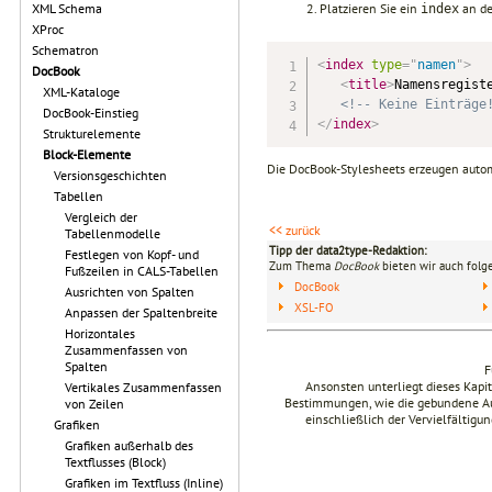
Platzieren Sie ein
an de
XML Schema
index
XProc
Schematron
<
index
type
=
"
namen
"
>
DocBook
<
title
>
Namensregist
XML-Kataloge
<!-- Keine Einträge
DocBook-Einstieg
</
index
>
Strukturelemente
Block-Elemente
Die DocBook-Stylesheets erzeugen autom
Versionsgeschichten
Tabellen
Vergleich der
<< zurück
Tabellenmodelle
Tipp der data2type-Redaktion:
Festlegen von Kopf- und
Zum Thema
DocBook
bieten wir auch folg
Fußzeilen in CALS-Tabellen
DocBook
Ausrichten von Spalten
XSL-FO
Anpassen der Spaltenbreite
Horizontales
Zusammenfassen von
Spalten
F
Ansonsten unterliegt dieses Kap
Vertikales Zusammenfassen
Bestimmungen, wie die gebundene Ausg
von Zeilen
einschließlich der Vervielfältig
Grafiken
Grafiken außerhalb des
Textflusses (Block)
Grafiken im Textfluss (Inline)