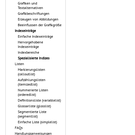
Grafiken und
Textalternativen
Grafikbeschriftungen
Erzeugen von Abbildungen
Beeinflussen der Grafikgröße
Indexeinträge
Einfache Indexeinträge
Hervorgehobene
Indexeinträge
Indexbereiche
Spezialisierte Indizes
Listen
Markierungslisten
(calloutlist)
Aufzählungslisten
(itemizedlist)
Nummerierte Listen
(orderedlist)
Definitionsliste (variablelist)
Glossarliste (glosslist)
Segmentierte Liste
(segmentlist)
Einfache Liste (simplelist)
FAQs
Handlungsanweisungen