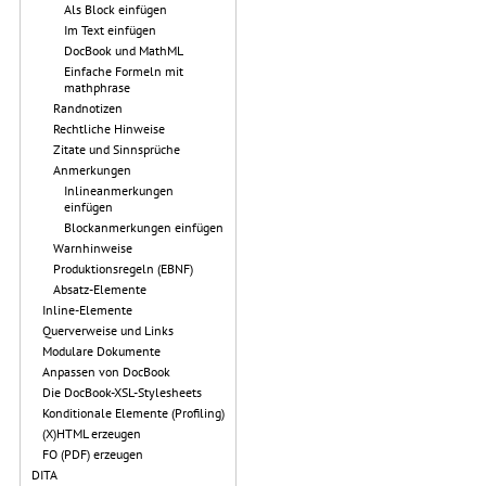
Als Block einfügen
Im Text einfügen
DocBook und MathML
Einfache Formeln mit
mathphrase
Randnotizen
Rechtliche Hinweise
Zitate und Sinnsprüche
Anmerkungen
Inlineanmerkungen
einfügen
Blockanmerkungen einfügen
Warnhinweise
Produktionsregeln (EBNF)
Absatz-Elemente
Inline-Elemente
Querverweise und Links
Modulare Dokumente
Anpassen von DocBook
Die DocBook-XSL-Stylesheets
Konditionale Elemente (Profiling)
(X)HTML erzeugen
FO (PDF) erzeugen
DITA