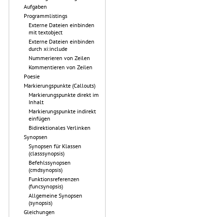
Aufgaben
Programmlistings
Externe Dateien einbinden
mit textobject
Externe Dateien einbinden
durch xi:include
Nummerieren von Zeilen
Kommentieren von Zeilen
Poesie
Markierungspunkte (Callouts)
Markierungspunkte direkt im
Inhalt
Markierungspunkte indirekt
einfügen
Bidirektionales Verlinken
Synopsen
Synopsen für Klassen
(classsynopsis)
Befehlssynopsen
(cmdsynopsis)
Funktionsreferenzen
(funcsynopsis)
Allgemeine Synopsen
(synopsis)
Gleichungen