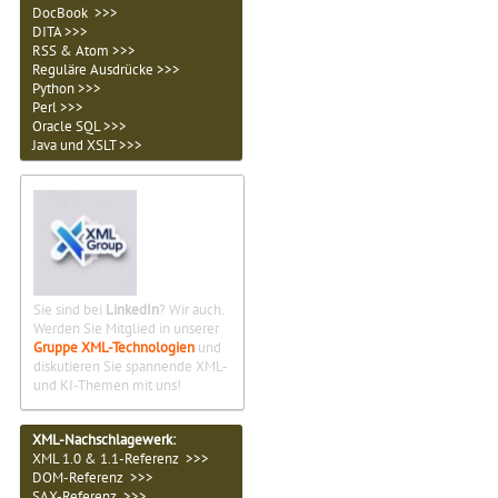
DocBook >>>
DITA >>>
RSS & Atom >>>
Reguläre Ausdrücke >>>
Python >>>
Perl >>>
Oracle SQL >>>
Java und XSLT >>>
Sie sind bei
LinkedIn
? Wir auch.
Werden Sie Mitglied in unserer
Gruppe XML-Technologien
und
diskutieren Sie spannende XML-
und KI-Themen mit uns!
XML-Nachschlagewerk:
XML 1.0 & 1.1-Referenz >>>
DOM-Referenz >>>
SAX-Referenz >>>