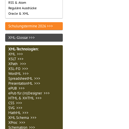
RSS & Atom
Reguläre Ausdrücke
Oracle & XML
Schulungstermine 2026 >>>
XML-Glossar >>>
XML-Technologien
:
XML >>>
XSLT >>>
XPath >>>
XSL-FO >>>
WordML >>>
SpreadsheetML >>>
PresentationML >>>
ePUB >>>
ePub für (In)Designer >>>
HTML & XHTML >>>
CSS >>>
SVG >>>
MathML >>>
XML Schema >>>
XProc >>>
Schematron >>>