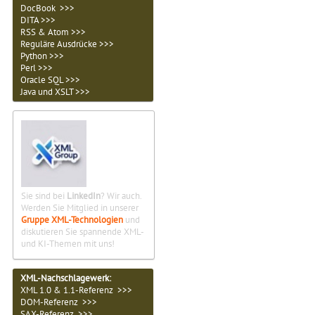
DocBook >>>
DITA >>>
RSS & Atom >>>
Reguläre Ausdrücke >>>
Python >>>
Perl >>>
Oracle SQL >>>
Java und XSLT >>>
Sie sind bei
LinkedIn
? Wir auch.
Werden Sie Mitglied in unserer
Gruppe XML-Technologien
und
diskutieren Sie spannende XML-
und KI-Themen mit uns!
XML-Nachschlagewerk:
XML 1.0 & 1.1-Referenz >>>
DOM-Referenz >>>
SAX-Referenz >>>