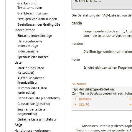
A:
Eine DTD ist ...
Grafiken und
Textalternativen
Grafikbeschriftungen
Die Darstellung der FAQ-Liste ist von d
Erzeugen von Abbildungen
qanda
Beeinflussen der Grafikgröße
Indexeinträge
Fragen werden durch ein F:, Ant
durch die lokalisierte Version ers
Einfache Indexeinträge
Hervorgehobene
number
Indexeinträge
Indexbereiche
Die Einträge werden nummeriert,
Spezialisierte Indizes
none
Listen
Es wird nicht zwischen Frage- 
Markierungslisten
(calloutlist)
Aufzählungslisten
(itemizedlist)
<< zurück
Nummerierte Listen
Tipp der data2type-Redaktion:
(orderedlist)
Zum Thema
DocBook
bieten wir auch folg
Definitionsliste (variablelist)
DocBook
Glossarliste (glosslist)
XSL-FO
Segmentierte Liste
(segmentlist)
Einfache Liste (simplelist)
F
FAQs
Ansonsten unterliegt dieses Kap
Bestimmungen, wie die gebundene Ausg
Handlungsanweisungen