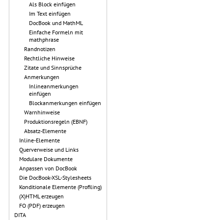
Als Block einfügen
Im Text einfügen
DocBook und MathML
Einfache Formeln mit
mathphrase
Randnotizen
Rechtliche Hinweise
Zitate und Sinnsprüche
Anmerkungen
Inlineanmerkungen
einfügen
Blockanmerkungen einfügen
Warnhinweise
Produktionsregeln (EBNF)
Absatz-Elemente
Inline-Elemente
Querverweise und Links
Modulare Dokumente
Anpassen von DocBook
Die DocBook-XSL-Stylesheets
Konditionale Elemente (Profiling)
(X)HTML erzeugen
FO (PDF) erzeugen
DITA