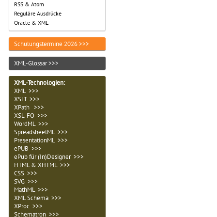
RSS & Atom
Reguläre Ausdrücke
Oracle & XML
Schulungstermine 2026 >>>
XML-Glossar >>>
XML-Technologien
:
XML >>>
XSLT >>>
XPath >>>
XSL-FO >>>
WordML >>>
SpreadsheetML >>>
PresentationML >>>
ePUB >>>
ePub für (In)Designer >>>
HTML & XHTML >>>
CSS >>>
SVG >>>
MathML >>>
XML Schema >>>
XProc >>>
Schematron >>>