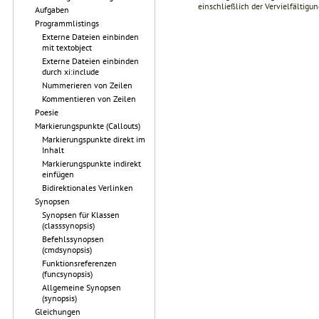
einschließlich der Vervielfältig
Aufgaben
Programmlistings
Externe Dateien einbinden
mit textobject
Externe Dateien einbinden
durch xi:include
Nummerieren von Zeilen
Kommentieren von Zeilen
Poesie
Markierungspunkte (Callouts)
Markierungspunkte direkt im
Inhalt
Markierungspunkte indirekt
einfügen
Bidirektionales Verlinken
Synopsen
Synopsen für Klassen
(classsynopsis)
Befehlssynopsen
(cmdsynopsis)
Funktionsreferenzen
(funcsynopsis)
Allgemeine Synopsen
(synopsis)
Gleichungen