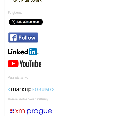
Folgt uns:
Veranstalter von:
Unsere Partnerveranstaltung: