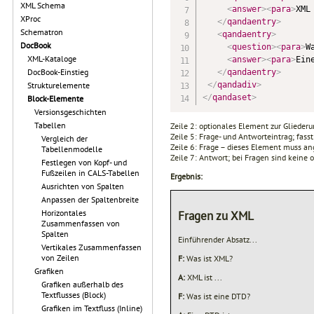
XML Schema
<
answer
>
<
para
>
XML
XProc
</
qandaentry
>
Schematron
<
qandaentry
>
DocBook
<
question
>
<
para
>
W
XML-Kataloge
<
answer
>
<
para
>
Ein
DocBook-Einstieg
</
qandaentry
>
</
qandadiv
>
Strukturelemente
</
qandaset
>
Block-Elemente
Versionsgeschichten
Tabellen
Zeile 2: optionales Element zur Glieder
Zeile 5: Frage- und Antworteintrag; fa
Vergleich der
Zeile 6: Frage – dieses Element muss a
Tabellenmodelle
Zeile 7: Antwort; bei Fragen sind keine
Festlegen von Kopf- und
Fußzeilen in CALS-Tabellen
Ergebnis:
Ausrichten von Spalten
Anpassen der Spaltenbreite
Horizontales
Fragen zu XML
Zusammenfassen von
Spalten
Einführender Absatz...
Vertikales Zusammenfassen
von Zeilen
F:
Was ist XML?
Grafiken
A:
XML ist ...
Grafiken außerhalb des
Textflusses (Block)
F:
Was ist eine DTD?
Grafiken im Textfluss (Inline)