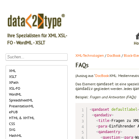
Ihre Spezialisten für XML XSL-
FO - WordML - XSLT
Ho
XML-Technologien
/
DocBook
/
Block-El
FAQs
XML
(Auszug aus "
DocBook
-XML: Medienneutra
XSLT
XPath
Das Element
ist eine spezie
qandaset
XSL-FO
gegliedert werden. Jedes
qandadiv
qa
WordML
Beispiel:
Fragen und Antworten (FAQs)
SpreadsheetML
PresentationML
<
qandaset
defaultlabel
ePUB
<
qandadiv
>
HTML & XHTML
<
title
>
Fragen zu XM
CSS
<
para
>
Einführender 
SVG
<
qandaentry
>
MathML
<
question
>
<
para
>
W