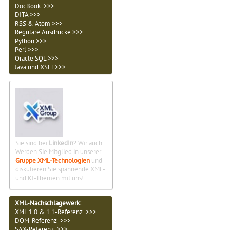
DocBook >>>
DITA >>>
RSS & Atom >>>
Reguläre Ausdrücke >>>
Python >>>
Perl >>>
Oracle SQL >>>
Java und XSLT >>>
Sie sind bei
LinkedIn
? Wir auch.
Werden Sie Mitglied in unserer
Gruppe XML-Technologien
und
diskutieren Sie spannende XML-
und KI-Themen mit uns!
XML-Nachschlagewerk:
XML 1.0 & 1.1-Referenz >>>
DOM-Referenz >>>
SAX-Referenz >>>