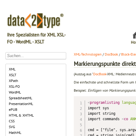
Ihre Spezialisten für XML XSL-
FO - WordML - XSLT
Ho
XML-Technologien
/
DocBook
/
Block-El
Markierungspunkte direkt
XML
(Auszug aus "
DocBook
-XML: Medienneutra
XSLT
XPath
Die einfachste und schnellste Form um 
XSL-FO
Beispiel:
Einfügen von Markierungspunk
WordML
SpreadsheetML
<
programlisting
langua
PresentationML
import sys

ePUB
import string

HTML & XHTML
import commands 
<
co
AN
CSS
SVG
cmd = ["file", sys.arg
MathML
cmd = string.join(cmd)