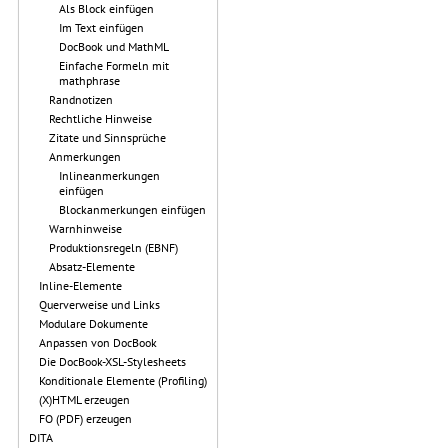
Als Block einfügen
Im Text einfügen
DocBook und MathML
Einfache Formeln mit
mathphrase
Randnotizen
Rechtliche Hinweise
Zitate und Sinnsprüche
Anmerkungen
Inlineanmerkungen
einfügen
Blockanmerkungen einfügen
Warnhinweise
Produktionsregeln (EBNF)
Absatz-Elemente
Inline-Elemente
Querverweise und Links
Modulare Dokumente
Anpassen von DocBook
Die DocBook-XSL-Stylesheets
Konditionale Elemente (Profiling)
(X)HTML erzeugen
FO (PDF) erzeugen
DITA