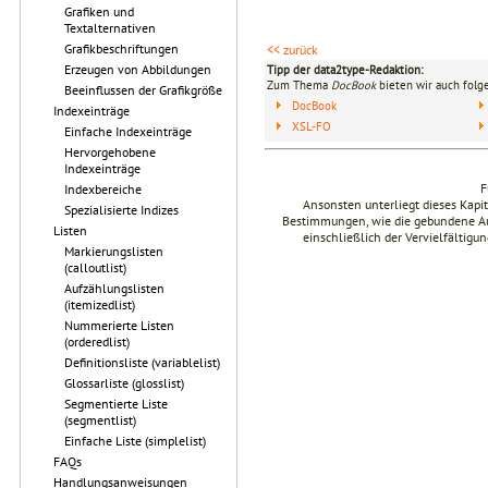
Grafiken und
Textalternativen
Grafikbeschriftungen
<< zurück
Erzeugen von Abbildungen
Tipp der data2type-Redaktion:
Zum Thema
DocBook
bieten wir auch folg
Beeinflussen der Grafikgröße
DocBook
Indexeinträge
XSL-FO
Einfache Indexeinträge
Hervorgehobene
Indexeinträge
F
Indexbereiche
Ansonsten unterliegt dieses Kap
Spezialisierte Indizes
Bestimmungen, wie die gebundene Ausg
Listen
einschließlich der Vervielfältig
Markierungslisten
(calloutlist)
Aufzählungslisten
(itemizedlist)
Nummerierte Listen
(orderedlist)
Definitionsliste (variablelist)
Glossarliste (glosslist)
Segmentierte Liste
(segmentlist)
Einfache Liste (simplelist)
FAQs
Handlungsanweisungen