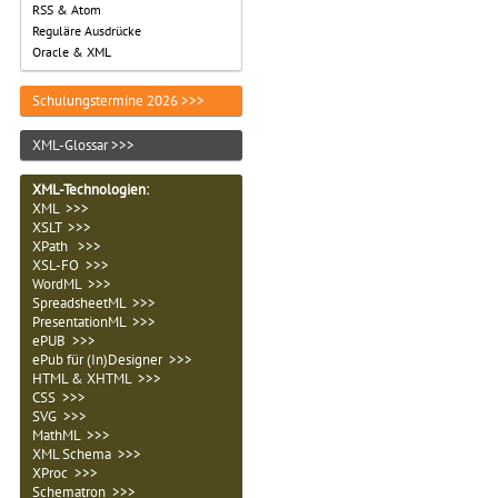
RSS & Atom
Reguläre Ausdrücke
Oracle & XML
Schulungstermine 2026 >>>
XML-Glossar >>>
XML-Technologien
:
XML >>>
XSLT >>>
XPath >>>
XSL-FO >>>
WordML >>>
SpreadsheetML >>>
PresentationML >>>
ePUB >>>
ePub für (In)Designer >>>
HTML & XHTML >>>
CSS >>>
SVG >>>
MathML >>>
XML Schema >>>
XProc >>>
Schematron >>>