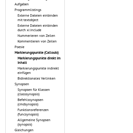
Aufgaben
Programmlistings
Externe Dateien einbinden
mit textobject
Externe Dateien einbinden
durch xi:include
Nummerieren von Zeilen
Kommentieren von Zeilen
Poesie
Markierungspunkte (Callouts)
Markierungspunkte direkt im
Inhalt
Markierungspunkte indirekt
einfügen
Bidirektionales Verlinken
Synopsen
Synopsen für Klassen
(classsynopsis)
Befehlssynopsen
(cmdsynopsis)
Funktionsreferenzen
(funcsynopsis)
Allgemeine Synopsen
(synopsis)
Gleichungen