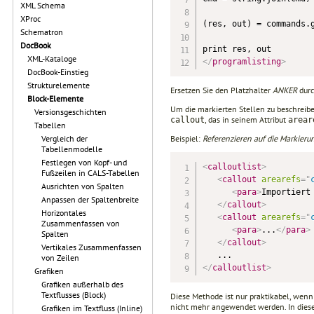
XML Schema
XProc
(res, out) = commands.
Schematron
DocBook
XML-Kataloge
</
programlisting
>
DocBook-Einstieg
Strukturelemente
Ersetzen Sie den Platzhalter
ANKER
dur
Block-Elemente
Um die markierten Stellen zu beschreibe
Versionsgeschichten
, das in seinem Attribut
callout
arear
Tabellen
Beispiel:
Referenzieren auf die Markier
Vergleich der
Tabellenmodelle
Festlegen von Kopf- und
<
calloutlist
>
Fußzeilen in CALS-Tabellen
<
callout
arearefs
=
"
Ausrichten von Spalten
<
para
>
Importiert
Anpassen der Spaltenbreite
</
callout
>
Horizontales
<
callout
arearefs
=
"
Zusammenfassen von
<
para
>
...
</
para
>
Spalten
</
callout
>
Vertikales Zusammenfassen
von Zeilen
</
calloutlist
>
Grafiken
Grafiken außerhalb des
Textflusses (Block)
Diese Methode ist nur praktikabel, wenn
nicht mehr angewendet werden. In diese
Grafiken im Textfluss (Inline)