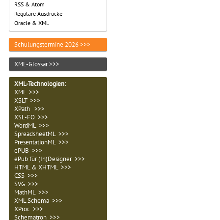
RSS & Atom
Reguläre Ausdrücke
Oracle & XML
Schulungstermine 2026 >>>
XML-Glossar >>>
XML-Technologien
:
XML >>>
XSLT >>>
XPath >>>
XSL-FO >>>
WordML >>>
SpreadsheetML >>>
PresentationML >>>
ePUB >>>
ePub für (In)Designer >>>
HTML & XHTML >>>
CSS >>>
SVG >>>
MathML >>>
XML Schema >>>
XProc >>>
Schematron >>>