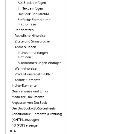
Als Block einfügen
Im Text einfügen
DocBook und MathML
Einfache Formeln mit
mathphrase
Randnotizen
Rechtliche Hinweise
Zitate und Sinnsprüche
Anmerkungen
Inlineanmerkungen
einfügen
Blockanmerkungen einfügen
Warnhinweise
Produktionsregeln (EBNF)
Absatz-Elemente
Inline-Elemente
Querverweise und Links
Modulare Dokumente
Anpassen von DocBook
Die DocBook-XSL-Stylesheets
Konditionale Elemente (Profiling)
(X)HTML erzeugen
FO (PDF) erzeugen
DITA