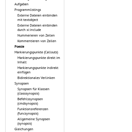
Aufgaben
Programmlistings
Externe Dateien einbinden
mit textobject
Externe Dateien einbinden
durch xi:include
Nummerieren von Zeilen
Kommentieren von Zeilen
Poesie
Markierungspunkte (Callouts)
Markierungspunkte direkt im
Inhalt
Markierungspunkte indirekt
einfügen
Bidirektionales Verlinken
Synopsen
Synopsen für Klassen
(classsynopsis)
Befehlssynopsen
(cmdsynopsis)
Funktionsreferenzen
(funcsynopsis)
Allgemeine Synopsen
(synopsis)
Gleichungen