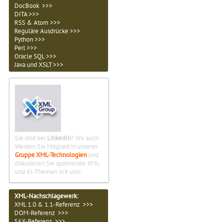
DocBook >>>
DITA >>>
RSS & Atom >>>
Reguläre Ausdrücke >>>
Python >>>
Perl >>>
Oracle SQL >>>
Java und XSLT >>>
Sie sind bei
LinkedIn
? Wir auch.
Werden Sie Mitglied in unserer
Gruppe XML-Technologien
und
diskutieren Sie spannende XML-
und KI-Themen mit uns!
XML-Nachschlagewerk:
XML 1.0 & 1.1-Referenz >>>
DOM-Referenz >>>
SAX-Referenz >>>