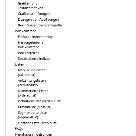
Grafiken und
Textalternativen
Grafikbeschriftungen
Erzeugen von Abbildungen
Beeinflussen der Grafikgröße
Indexeinträge
Einfache Indexeinträge
Hervorgehobene
Indexeinträge
Indexbereiche
Spezialisierte Indizes
Listen
Markierungslisten
(calloutlist)
Aufzählungslisten
(itemizedlist)
Nummerierte Listen
(orderedlist)
Definitionsliste (variablelist)
Glossarliste (glosslist)
Segmentierte Liste
(segmentlist)
Einfache Liste (simplelist)
FAQs
Handlungsanweisungen