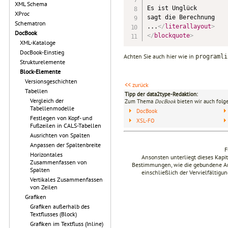
XML Schema
Es ist Unglück

XProc
sagt die Berechnung

Schematron
...
</
literallayout
>
DocBook
</
blockquote
>
XML-Kataloge
DocBook-Einstieg
Achten Sie auch hier wie in
programli
Strukturelemente
Block-Elemente
Versionsgeschichten
<< zurück
Tabellen
Tipp der data2type-Redaktion:
Vergleich der
Zum Thema
DocBook
bieten wir auch folg
Tabellenmodelle
DocBook
Festlegen von Kopf- und
XSL-FO
Fußzeilen in CALS-Tabellen
Ausrichten von Spalten
Anpassen der Spaltenbreite
F
Horizontales
Ansonsten unterliegt dieses Kap
Zusammenfassen von
Bestimmungen, wie die gebundene Ausg
Spalten
einschließlich der Vervielfältig
Vertikales Zusammenfassen
von Zeilen
Grafiken
Grafiken außerhalb des
Textflusses (Block)
Grafiken im Textfluss (Inline)