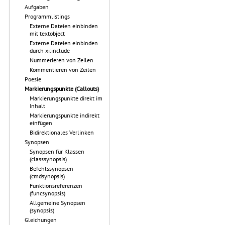
Aufgaben
Programmlistings
Externe Dateien einbinden
mit textobject
Externe Dateien einbinden
durch xi:include
Nummerieren von Zeilen
Kommentieren von Zeilen
Poesie
Markierungspunkte (Callouts)
Markierungspunkte direkt im
Inhalt
Markierungspunkte indirekt
einfügen
Bidirektionales Verlinken
Synopsen
Synopsen für Klassen
(classsynopsis)
Befehlssynopsen
(cmdsynopsis)
Funktionsreferenzen
(funcsynopsis)
Allgemeine Synopsen
(synopsis)
Gleichungen