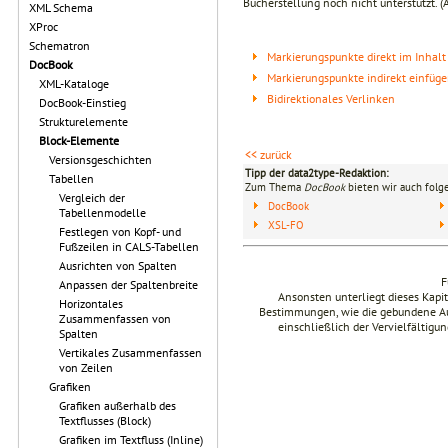
Bucherstellung noch nicht unterstützt.
XML Schema
XProc
Schematron
Markierungspunkte direkt im Inhalt
DocBook
Markierungspunkte indirekt einfüg
XML-Kataloge
Bidirektionales Verlinken
DocBook-Einstieg
Strukturelemente
Block-Elemente
<< zurück
Versionsgeschichten
Tipp der data2type-Redaktion:
Tabellen
Zum Thema
DocBook
bieten wir auch folg
Vergleich der
DocBook
Tabellenmodelle
XSL-FO
Festlegen von Kopf- und
Fußzeilen in CALS-Tabellen
Ausrichten von Spalten
F
Anpassen der Spaltenbreite
Ansonsten unterliegt dieses Kap
Horizontales
Bestimmungen, wie die gebundene Ausg
Zusammenfassen von
einschließlich der Vervielfältig
Spalten
Vertikales Zusammenfassen
von Zeilen
Grafiken
Grafiken außerhalb des
Textflusses (Block)
Grafiken im Textfluss (Inline)