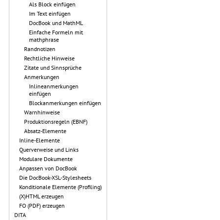
Als Block einfügen
Im Text einfügen
DocBook und MathML
Einfache Formeln mit
mathphrase
Randnotizen
Rechtliche Hinweise
Zitate und Sinnsprüche
Anmerkungen
Inlineanmerkungen
einfügen
Blockanmerkungen einfügen
Warnhinweise
Produktionsregeln (EBNF)
Absatz-Elemente
Inline-Elemente
Querverweise und Links
Modulare Dokumente
Anpassen von DocBook
Die DocBook-XSL-Stylesheets
Konditionale Elemente (Profiling)
(X)HTML erzeugen
FO (PDF) erzeugen
DITA