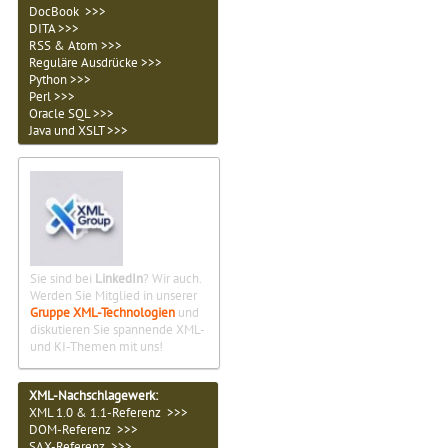
DocBook >>>
DITA >>>
RSS & Atom >>>
Reguläre Ausdrücke >>>
Python >>>
Perl >>>
Oracle SQL >>>
Java und XSLT >>>
Sie sind bei
LinkedIn
? Wir auch.
Werden Sie Mitglied in unserer
Gruppe XML-Technologien
und
diskutieren Sie spannende XML-
und KI-Themen mit uns!
XML-Nachschlagewerk:
XML 1.0 & 1.1-Referenz >>>
DOM-Referenz >>>
SAX-Referenz >>>