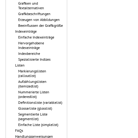
Grafiken und
Textalternativen
Grafikbeschriftungen
Erzeugen von Abbildungen
Beeinflussen der Grafikgröße
Indexeinträge
Einfache Indexeinträge
Hervorgehobene
Indexeinträge
Indexbereiche
Spezialisierte Indizes
Listen
Markierungslisten
(calloutlist)
Aufzählungslisten
(itemizedlist)
Nummerierte Listen
(orderedlist)
Definitionsliste (variablelist)
Glossarliste (glosslist)
Segmentierte Liste
(segmentlist)
Einfache Liste (simplelist)
FAQs
Handlungsanweisungen