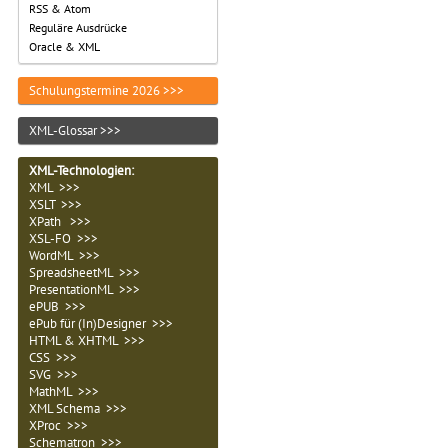
RSS & Atom
Reguläre Ausdrücke
Oracle & XML
Schulungstermine 2026 >>>
XML-Glossar >>>
XML-Technologien
:
XML >>>
XSLT >>>
XPath >>>
XSL-FO >>>
WordML >>>
SpreadsheetML >>>
PresentationML >>>
ePUB >>>
ePub für (In)Designer >>>
HTML & XHTML >>>
CSS >>>
SVG >>>
MathML >>>
XML Schema >>>
XProc >>>
Schematron >>>