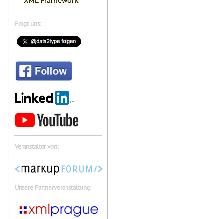
Folgt uns:
Veranstalter von:
Unsere Partnerveranstaltung: