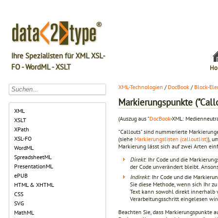
Ihre Spezialisten für XML XSL-
FO - WordML - XSLT
Ho
XML-Technologien
/
DocBook
/
Block-El
Markierungspunkte ("Callo
XML
(Auszug aus "
DocBook
-XML: Medienneutra
XSLT
XPath
"Callouts" sind nummerierte Markierung
XSL-FO
(siehe
Markierungslisten (calloutlist)
), u
Markierung lässt sich auf zwei Arten ein
WordML
SpreadsheetML
Direkt
: Ihr Code und die Markierun
PresentationML
der Code unverändert bleibt. Anson
ePUB
Indirekt
: Ihr Code und die Markieru
Sie diese Methode, wenn sich Ihr z
HTML & XHTML
Text kann sowohl direkt innerhalb
CSS
Verarbeitungsschritt eingelesen wir
SVG
Beachten Sie, dass Markierungspunkte au
MathML