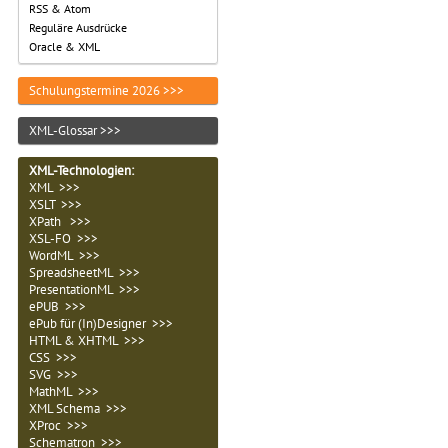
RSS & Atom
Reguläre Ausdrücke
Oracle & XML
Schulungstermine 2026 >>>
XML-Glossar >>>
XML-Technologien
:
XML >>>
XSLT >>>
XPath >>>
XSL-FO >>>
WordML >>>
SpreadsheetML >>>
PresentationML >>>
ePUB >>>
ePub für (In)Designer >>>
HTML & XHTML >>>
CSS >>>
SVG >>>
MathML >>>
XML Schema >>>
XProc >>>
Schematron >>>