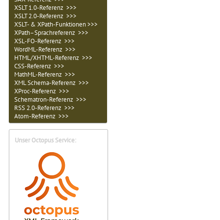
XSLT 1.0-Referenz >>>
XSLT 2.0-Referenz >>>
XSLT- & XPath-Funktionen >>>
XPath–Sprachreferenz >>>
XSL-FO-Referenz >>>
WordML-Referenz >>>
HTML/XHTML-Referenz >>>
CSS-Referenz >>>
MathML-Referenz >>>
XML Schema-Referenz >>>
XProc-Referenz >>>
Schematron-Referenz >>>
RSS 2.0-Referenz >>>
Atom-Referenz >>>
Unser Octopus Service: