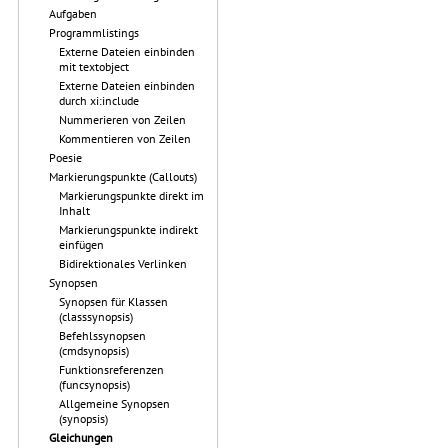
Aufgaben
Programmlistings
Externe Dateien einbinden
mit textobject
Externe Dateien einbinden
durch xi:include
Nummerieren von Zeilen
Kommentieren von Zeilen
Poesie
Markierungspunkte (Callouts)
Markierungspunkte direkt im
Inhalt
Markierungspunkte indirekt
einfügen
Bidirektionales Verlinken
Synopsen
Synopsen für Klassen
(classsynopsis)
Befehlssynopsen
(cmdsynopsis)
Funktionsreferenzen
(funcsynopsis)
Allgemeine Synopsen
(synopsis)
Gleichungen