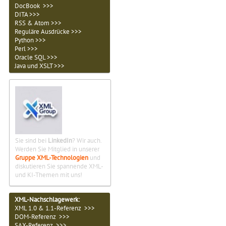
DocBook >>>
DITA >>>
RSS & Atom >>>
Reguläre Ausdrücke >>>
Python >>>
Perl >>>
Oracle SQL >>>
Java und XSLT >>>
Sie sind bei
LinkedIn
? Wir auch.
Werden Sie Mitglied in unserer
Gruppe XML-Technologien
und
diskutieren Sie spannende XML-
und KI-Themen mit uns!
XML-Nachschlagewerk:
XML 1.0 & 1.1-Referenz >>>
DOM-Referenz >>>
SAX-Referenz >>>