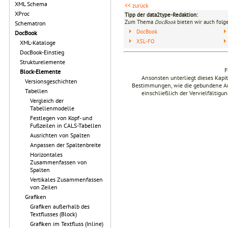
XML Schema
<< zurück
XProc
Tipp der data2type-Redaktion:
Zum Thema
DocBook
bieten wir auch folg
Schematron
DocBook
DocBook
XSL-FO
XML-Kataloge
DocBook-Einstieg
Strukturelemente
F
Block-Elemente
Ansonsten unterliegt dieses Kap
Versionsgeschichten
Bestimmungen, wie die gebundene Ausg
Tabellen
einschließlich der Vervielfältig
Vergleich der
Tabellenmodelle
Festlegen von Kopf- und
Fußzeilen in CALS-Tabellen
Ausrichten von Spalten
Anpassen der Spaltenbreite
Horizontales
Zusammenfassen von
Spalten
Vertikales Zusammenfassen
von Zeilen
Grafiken
Grafiken außerhalb des
Textflusses (Block)
Grafiken im Textfluss (Inline)