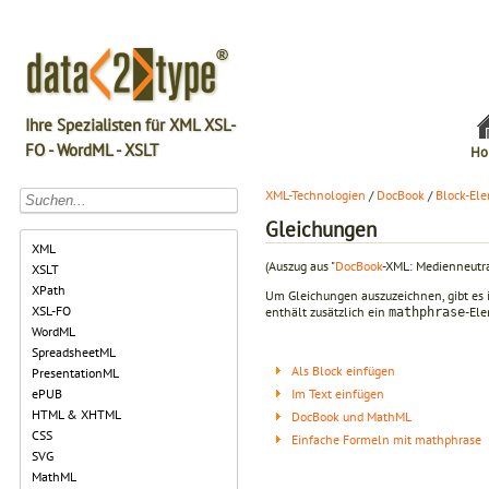
Ihre Spezialisten für XML XSL-
FO - WordML - XSLT
Ho
XML-Technologien
/
DocBook
/
Block-El
Gleichungen
XML
(Auszug aus "
DocBook
-XML: Medienneutra
XSLT
XPath
Um Gleichungen auszuzeichnen, gibt es 
XSL-FO
enthält zusätzlich ein
-El
mathphrase
WordML
SpreadsheetML
Als Block einfügen
PresentationML
Im Text einfügen
ePUB
HTML & XHTML
DocBook und MathML
CSS
Einfache Formeln mit mathphrase
SVG
MathML