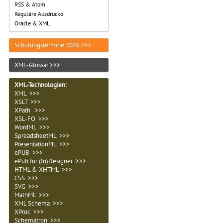
RSS & Atom
Reguläre Ausdrücke
Oracle & XML
Schulungstermine 2026 >>>
XML-Glossar >>>
XML-Technologien
:
XML >>>
XSLT >>>
XPath >>>
XSL-FO >>>
WordML >>>
SpreadsheetML >>>
PresentationML >>>
ePUB >>>
ePub für (In)Designer >>>
HTML & XHTML >>>
CSS >>>
SVG >>>
MathML >>>
XML Schema >>>
XProc >>>
Schematron >>>