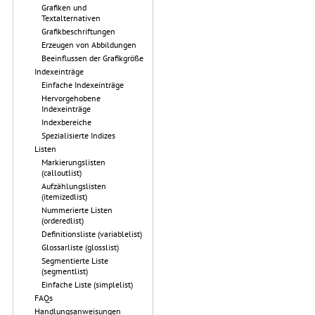
Grafiken und
Textalternativen
Grafikbeschriftungen
Erzeugen von Abbildungen
Beeinflussen der Grafikgröße
Indexeinträge
Einfache Indexeinträge
Hervorgehobene
Indexeinträge
Indexbereiche
Spezialisierte Indizes
Listen
Markierungslisten
(calloutlist)
Aufzählungslisten
(itemizedlist)
Nummerierte Listen
(orderedlist)
Definitionsliste (variablelist)
Glossarliste (glosslist)
Segmentierte Liste
(segmentlist)
Einfache Liste (simplelist)
FAQs
Handlungsanweisungen