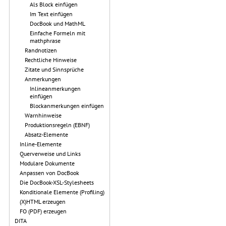
Als Block einfügen
Im Text einfügen
DocBook und MathML
Einfache Formeln mit
mathphrase
Randnotizen
Rechtliche Hinweise
Zitate und Sinnsprüche
Anmerkungen
Inlineanmerkungen
einfügen
Blockanmerkungen einfügen
Warnhinweise
Produktionsregeln (EBNF)
Absatz-Elemente
Inline-Elemente
Querverweise und Links
Modulare Dokumente
Anpassen von DocBook
Die DocBook-XSL-Stylesheets
Konditionale Elemente (Profiling)
(X)HTML erzeugen
FO (PDF) erzeugen
DITA