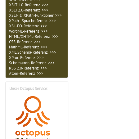
XSLT 1.0-Referenz >>>
XSLT 2.0-Referenz >>>
XSLT- & XPath-Funktionen >>>
XPath–Sprachreferenz >>>
XSL-FO-Referenz >>>
WordML-Referenz >>>
HTML/XHTML-Referenz >>>
CSS-Referenz >>>
MathML-Referenz >>>
XML Schema-Referenz >>>
XProc-Referenz >>>
Schematron-Referenz >>>
RSS 2.0-Referenz >>>
Atom-Referenz >>>
Unser Octopus Service: