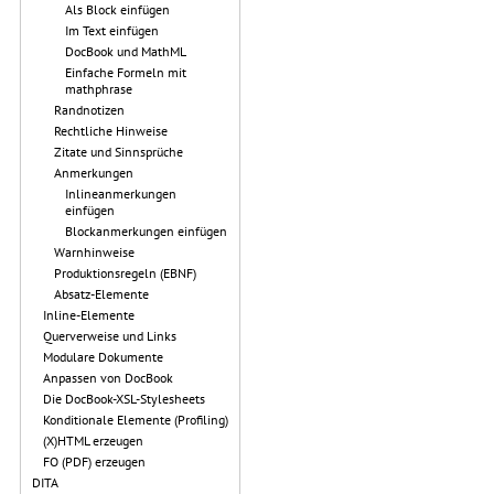
Als Block einfügen
Im Text einfügen
DocBook und MathML
Einfache Formeln mit
mathphrase
Randnotizen
Rechtliche Hinweise
Zitate und Sinnsprüche
Anmerkungen
Inlineanmerkungen
einfügen
Blockanmerkungen einfügen
Warnhinweise
Produktionsregeln (EBNF)
Absatz-Elemente
Inline-Elemente
Querverweise und Links
Modulare Dokumente
Anpassen von DocBook
Die DocBook-XSL-Stylesheets
Konditionale Elemente (Profiling)
(X)HTML erzeugen
FO (PDF) erzeugen
DITA