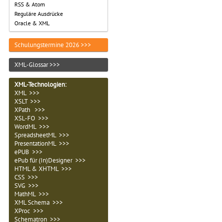
RSS & Atom
Reguläre Ausdrücke
Oracle & XML
Schulungstermine 2026 >>>
XML-Glossar >>>
XML-Technologien
:
XML >>>
XSLT >>>
XPath >>>
XSL-FO >>>
WordML >>>
SpreadsheetML >>>
PresentationML >>>
ePUB >>>
ePub für (In)Designer >>>
HTML & XHTML >>>
CSS >>>
SVG >>>
MathML >>>
XML Schema >>>
XProc >>>
Schematron >>>