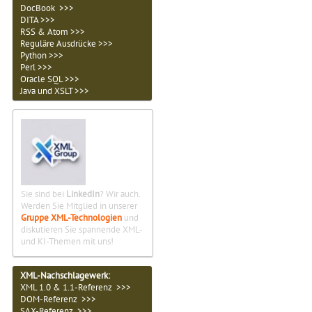
DocBook >>>
DITA >>>
RSS & Atom >>>
Reguläre Ausdrücke >>>
Python >>>
Perl >>>
Oracle SQL >>>
Java und XSLT >>>
Sie sind bei
LinkedIn
? Wir auch.
Werden Sie Mitglied in unserer
Gruppe XML-Technologien
und
diskutieren Sie spannende XML-
und KI-Themen mit uns!
XML-Nachschlagewerk:
XML 1.0 & 1.1-Referenz >>>
DOM-Referenz >>>
SAX-Referenz >>>