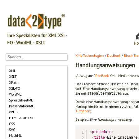
Ihre Spezialisten für XML XSL-
FO - WordML - XSLT
Ho
XML-Technologien
/
DocBook
/
Block-El
Handlungsanweisungen
XML
(Auszug aus "
DocBook
-XML: Medienneutra
XSLT
XPath
Das Element
ist eine Hand
procedure
XSL-FO
soll. Eine Handlungsanweisung besteht a
Sie mit
aus.
stepalternatives
WordML
SpreadsheetML
Damit eine Handlungsanweisung abgearbe
PresentationML
Markup hierfür an; in einem solchen F
Aufgaben
).
ePUB
HTML & XHTML
Beispiel:
Eine Handlungsanweisung
CSS
SVG
<
procedure
>
MathML
<
title
>
Eine imaginäre