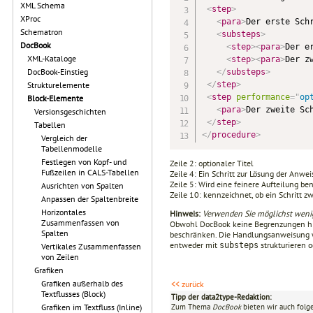
XML Schema
<
step
>
XProc
<
para
>
Der erste Sch
Schematron
<
substeps
>
DocBook
<
step
>
<
para
>
Der e
XML-Kataloge
<
step
>
<
para
>
Der z
DocBook-Einstieg
</
substeps
>
</
step
>
Strukturelemente
<
step
performance
=
"
op
Block-Elemente
<
para
>
Der zweite Sc
Versionsgeschichten
</
step
>
Tabellen
</
procedure
>
Vergleich der
Tabellenmodelle
Festlegen von Kopf- und
Zeile 2: optionaler Titel
Fußzeilen in CALS-Tabellen
Zeile 4: Ein Schritt zur Lösung der Anwe
Zeile 5: Wird eine feinere Aufteilung ben
Ausrichten von Spalten
Zeile 10: kennzeichnet, ob ein Schritt 
Anpassen der Spaltenbreite
Horizontales
Hinweis:
Verwenden Sie möglichst wenig
Zusammenfassen von
Obwohl DocBook keine Begrenzungen hinsi
Spalten
beschränken. Die Handlungsanweisung wi
entweder mit
strukturieren o
substeps
Vertikales Zusammenfassen
von Zeilen
Grafiken
Grafiken außerhalb des
<< zurück
Textflusses (Block)
Tipp der data2type-Redaktion:
Zum Thema
DocBook
bieten wir auch folg
Grafiken im Textfluss (Inline)