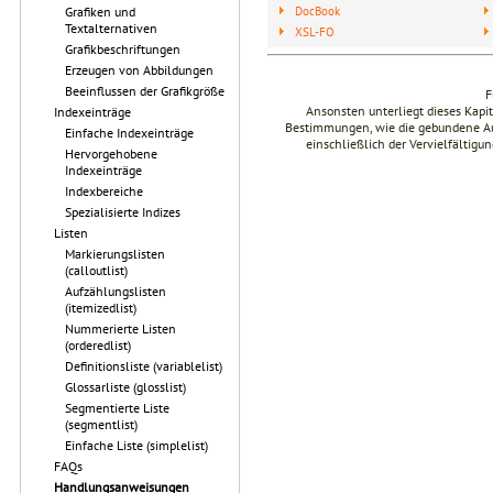
DocBook
Grafiken und
Textalternativen
XSL-FO
Grafikbeschriftungen
Erzeugen von Abbildungen
Beeinflussen der Grafikgröße
F
Ansonsten unterliegt dieses Kap
Indexeinträge
Bestimmungen, wie die gebundene Ausg
Einfache Indexeinträge
einschließlich der Vervielfältig
Hervorgehobene
Indexeinträge
Indexbereiche
Spezialisierte Indizes
Listen
Markierungslisten
(calloutlist)
Aufzählungslisten
(itemizedlist)
Nummerierte Listen
(orderedlist)
Definitionsliste (variablelist)
Glossarliste (glosslist)
Segmentierte Liste
(segmentlist)
Einfache Liste (simplelist)
FAQs
Handlungsanweisungen