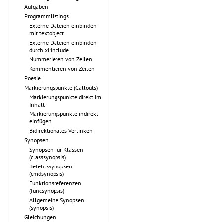
Aufgaben
Programmlistings
Externe Dateien einbinden
mit textobject
Externe Dateien einbinden
durch xi:include
Nummerieren von Zeilen
Kommentieren von Zeilen
Poesie
Markierungspunkte (Callouts)
Markierungspunkte direkt im
Inhalt
Markierungspunkte indirekt
einfügen
Bidirektionales Verlinken
Synopsen
Synopsen für Klassen
(classsynopsis)
Befehlssynopsen
(cmdsynopsis)
Funktionsreferenzen
(funcsynopsis)
Allgemeine Synopsen
(synopsis)
Gleichungen