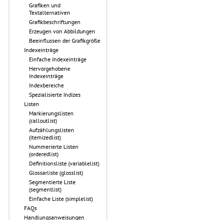
Grafiken und
Textalternativen
Grafikbeschriftungen
Erzeugen von Abbildungen
Beeinflussen der Grafikgröße
Indexeinträge
Einfache Indexeinträge
Hervorgehobene
Indexeinträge
Indexbereiche
Spezialisierte Indizes
Listen
Markierungslisten
(calloutlist)
Aufzählungslisten
(itemizedlist)
Nummerierte Listen
(orderedlist)
Definitionsliste (variablelist)
Glossarliste (glosslist)
Segmentierte Liste
(segmentlist)
Einfache Liste (simplelist)
FAQs
Handlungsanweisungen