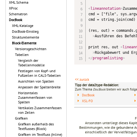
XML Schema
XProc
<
lineannotation
>
Zusamm
Schematron
cmd = ["file", sys.argv
cmd = string.join(cmd)

DocBook
XML-Kataloge
(res, out) = commands.
DocBook-Einstieg
>
Ausführen des Befeh
Strukturelemente
Block-Elemente
print res, out 
<
linean
Versionsgeschichten
>
Rückgabewert und Er
Tabellen
</
programlisting
>
Vergleich der
Tabellenmodelle
Festlegen von Kopf- und
Fußzeilen in CALS-Tabellen
<< zurück
Ausrichten von Spalten
Tipp der data2type-Redaktion:
Anpassen der Spaltenbreite
Zum Thema
DocBook
bieten wir auch folg
Horizontales
DocBook
Zusammenfassen von
XSL-FO
Spalten
Vertikales Zusammenfassen
von Zeilen
F
Grafiken
Ansonsten unterliegt dieses Kap
Grafiken außerhalb des
Bestimmungen, wie die gebundene Ausg
Textflusses (Block)
einschließlich der Vervielfältig
Grafiken im Textfluss (Inline)