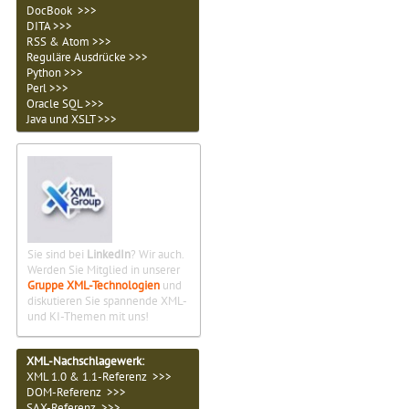
DocBook >>>
DITA >>>
RSS & Atom >>>
Reguläre Ausdrücke >>>
Python >>>
Perl >>>
Oracle SQL >>>
Java und XSLT >>>
Sie sind bei
LinkedIn
? Wir auch.
Werden Sie Mitglied in unserer
Gruppe XML-Technologien
und
diskutieren Sie spannende XML-
und KI-Themen mit uns!
XML-Nachschlagewerk:
XML 1.0 & 1.1-Referenz >>>
DOM-Referenz >>>
SAX-Referenz >>>