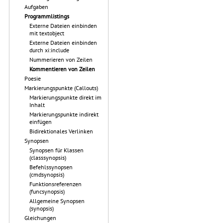
Aufgaben
Programmlistings
Externe Dateien einbinden
mit textobject
Externe Dateien einbinden
durch xi:include
Nummerieren von Zeilen
Kommentieren von Zeilen
Poesie
Markierungspunkte (Callouts)
Markierungspunkte direkt im
Inhalt
Markierungspunkte indirekt
einfügen
Bidirektionales Verlinken
Synopsen
Synopsen für Klassen
(classsynopsis)
Befehlssynopsen
(cmdsynopsis)
Funktionsreferenzen
(funcsynopsis)
Allgemeine Synopsen
(synopsis)
Gleichungen