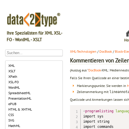
Ihre Spezialisten für XML XSL-
FO - WordML - XSLT
Ho
XML-Technologien
/
DocBook
/
Block-El
Kommentieren von Zeile
XML
(Auszug aus "
DocBook
-XML: Medienneutra
XSLT
XPath
Falls Sie Ihren Quellcode an einer bes
XSL-FO
Markierungspunkte. Sie werden in
M
WordML
Zeilenanmerkung mit
lineannot
SpreadsheetML
PresentationML
Quellcode und Anmerkungen lassen sic
ePUB
HTML & XHTML
<
programlisting
langua
CSS
import sys

SVG
import string

MathML
import commands
