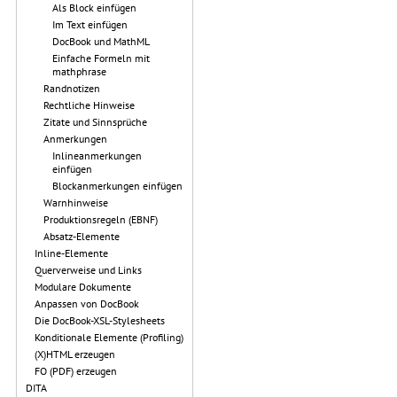
Als Block einfügen
Im Text einfügen
DocBook und MathML
Einfache Formeln mit
mathphrase
Randnotizen
Rechtliche Hinweise
Zitate und Sinnsprüche
Anmerkungen
Inlineanmerkungen
einfügen
Blockanmerkungen einfügen
Warnhinweise
Produktionsregeln (EBNF)
Absatz-Elemente
Inline-Elemente
Querverweise und Links
Modulare Dokumente
Anpassen von DocBook
Die DocBook-XSL-Stylesheets
Konditionale Elemente (Profiling)
(X)HTML erzeugen
FO (PDF) erzeugen
DITA