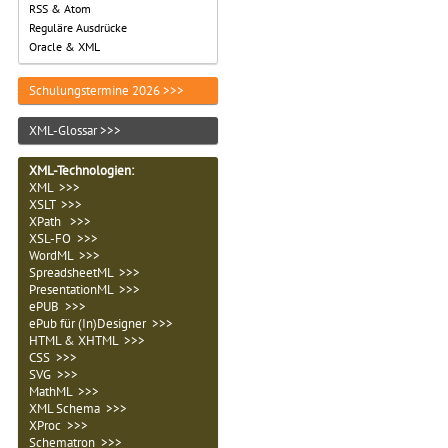
RSS & Atom
Reguläre Ausdrücke
Oracle & XML
Schulungstermine 2026 >>>
XML-Glossar >>>
XML-Technologien
:
XML >>>
XSLT >>>
XPath >>>
XSL-FO >>>
WordML >>>
SpreadsheetML >>>
PresentationML >>>
ePUB >>>
ePub für (In)Designer >>>
HTML & XHTML >>>
CSS >>>
SVG >>>
MathML >>>
XML Schema >>>
XProc >>>
Schematron >>>