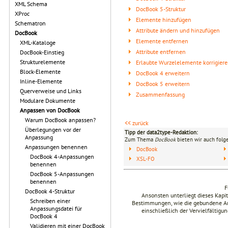
XML Schema
DocBook 5-Struktur
XProc
Elemente hinzufügen
Schematron
Attribute ändern und hinzufügen
DocBook
Elemente entfernen
XML-Kataloge
Attribute entfernen
DocBook-Einstieg
Strukturelemente
Erlaubte Wurzelelemente korrigier
Block-Elemente
DocBook 4 erweitern
Inline-Elemente
DocBook 5 erweitern
Querverweise und Links
Zusammenfassung
Modulare Dokumente
Anpassen von DocBook
Warum DocBook anpassen?
<< zurück
Überlegungen vor der
Tipp der data2type-Redaktion:
Anpassung
Zum Thema
DocBook
bieten wir auch folg
Anpassungen benennen
DocBook
DocBook 4-Anpassungen
XSL-FO
benennen
DocBook 5-Anpassungen
benennen
F
DocBook 4-Struktur
Ansonsten unterliegt dieses Kap
Schreiben einer
Bestimmungen, wie die gebundene Ausg
Anpassungsdatei für
einschließlich der Vervielfältig
DocBook 4
Validieren mit einer DocBook