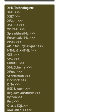
XML-Technologien
:
XML >>>
XSLT >>>
XPath >>>
XSL-FO >>>
WordML >>>
SpreadsheetML >>>
PresentationML >>>
ePUB >>>
ePub für (In)Designer >>>
HTML & XHTML >>>
CSS >>>
SVG >>>
MathML >>>
XML Schema >>>
XProc >>>
Schematron >>>
DocBook >>>
DITA >>>
RSS & Atom >>>
Reguläre Ausdrücke >>>
Python >>>
Perl >>>
Oracle SQL >>>
Java und XSLT >>>