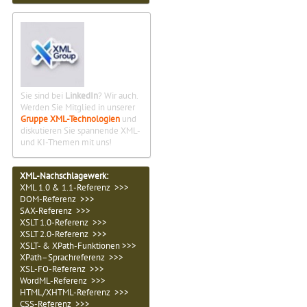
Sie sind bei
LinkedIn
? Wir auch.
Werden Sie Mitglied in unserer
Gruppe XML-Technologien
und
diskutieren Sie spannende XML-
und KI-Themen mit uns!
XML-Nachschlagewerk:
XML 1.0 & 1.1-Referenz >>>
DOM-Referenz >>>
SAX-Referenz >>>
XSLT 1.0-Referenz >>>
XSLT 2.0-Referenz >>>
XSLT- & XPath-Funktionen >>>
XPath–Sprachreferenz >>>
XSL-FO-Referenz >>>
WordML-Referenz >>>
HTML/XHTML-Referenz >>>
CSS-Referenz >>>