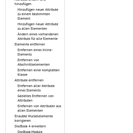
hinzufügen
Hinzufügen neuer Attribute
zu einem bestimmten
Element
Hinzufügen neuer Attribute
zu allen Elementen
Ändern eines vorhandenen
Attributs für alle Elemente
Elemente entfernen
Entfernen eines Inline-
Elements
Entfernen von
Abschnittselementen
Entfernen einer kompletten
Klasse
Attribute entfernen
Entfernen aller Attribute
eines Elements
Gezieltes Entfernen von
Attributen
Entfernen von Attributen aus
allen Elementen
Erlaubte Wurzelelemente
korrigieren
DocBook 4 erweitern
DocBook-Module