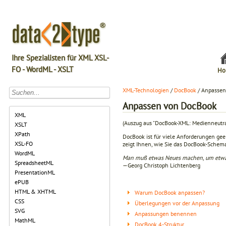
Ihre Spezialisten für XML XSL-
FO - WordML - XSLT
Ho
XML-Technologien
/
DocBook
/ Anpasse
Anpassen von DocBook
XML
(Auszug aus "DocBook-XML: Medienneutra
XSLT
XPath
DocBook ist für viele Anforderungen gee
XSL-FO
zeigt Ihnen, wie Sie das DocBook-Schema
WordML
Man muß etwas Neues machen, um etwa
SpreadsheetML
—Georg Christoph Lichtenberg
PresentationML
ePUB
HTML & XHTML
Warum DocBook anpassen?
CSS
Überlegungen vor der Anpassung
SVG
Anpassungen benennen
MathML
DocBook 4-Struktur