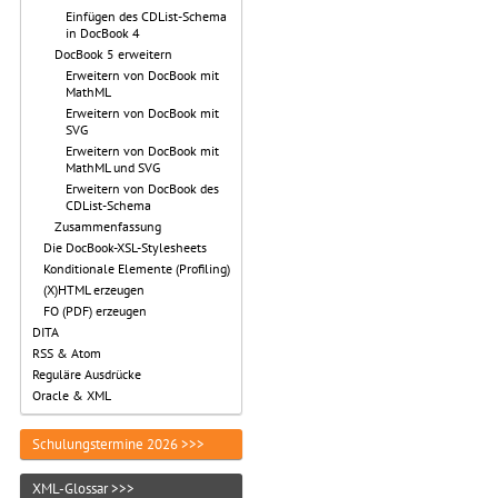
Einfügen des CDList-Schema
in DocBook 4
DocBook 5 erweitern
Erweitern von DocBook mit
MathML
Erweitern von DocBook mit
SVG
Erweitern von DocBook mit
MathML und SVG
Erweitern von DocBook des
CDList-Schema
Zusammenfassung
Die DocBook-XSL-Stylesheets
Konditionale Elemente (Profiling)
(X)HTML erzeugen
FO (PDF) erzeugen
DITA
RSS & Atom
Reguläre Ausdrücke
Oracle & XML
Schulungstermine 2026 >>>
XML-Glossar >>>