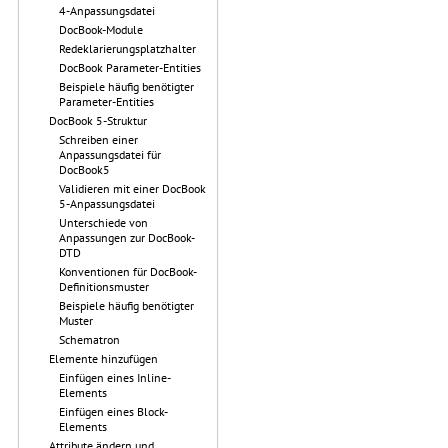
4-Anpassungsdatei
DocBook-Module
Redeklarierungsplatzhalter
DocBook Parameter-Entities
Beispiele häufig benötigter
Parameter-Entities
DocBook 5-Struktur
Schreiben einer
Anpassungsdatei für
DocBook5
Validieren mit einer DocBook
5-Anpassungsdatei
Unterschiede von
Anpassungen zur DocBook-
DTD
Konventionen für DocBook-
Definitionsmuster
Beispiele häufig benötigter
Muster
Schematron
Elemente hinzufügen
Einfügen eines Inline-
Elements
Einfügen eines Block-
Elements
Attribute ändern und