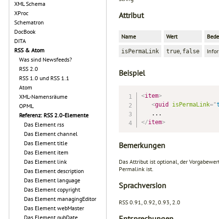
XML Schema
XProc
Attribut
Schematron
DocBook
Name
Wert
Bede
DITA
RSS & Atom
,
Infor
isPermaLink
true
false
Was sind Newsfeeds?
RSS 2.0
Beispiel
RSS 1.0 und RSS 1.1
Atom
<
item
>
XML-Namensräume
<
guid
isPermaLink
=
"
OPML
Referenz: RSS 2.0-Elemente
</
item
>
Das Element rss
Das Element channel
Das Element title
Bemerkungen
Das Element item
Das Element link
Das Attribut ist optional, der Vorgabewer
Permalink ist.
Das Element description
Das Element language
Sprachversion
Das Element copyright
Das Element managingEditor
RSS 0.91, 0.92, 0.93, 2.0
Das Element webMaster
Entsprechungen
Das Element pubDate