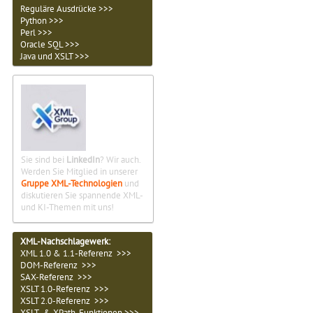
Reguläre Ausdrücke >>>
Python >>>
Perl >>>
Oracle SQL >>>
Java und XSLT >>>
Sie sind bei
LinkedIn
? Wir auch.
Werden Sie Mitglied in unserer
Gruppe XML-Technologien
und
diskutieren Sie spannende XML-
und KI-Themen mit uns!
XML-Nachschlagewerk:
XML 1.0 & 1.1-Referenz >>>
DOM-Referenz >>>
SAX-Referenz >>>
XSLT 1.0-Referenz >>>
XSLT 2.0-Referenz >>>
XSLT- & XPath-Funktionen >>>