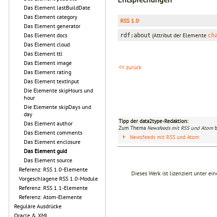
Das Element lastBuildDate
Das Element category
RSS 1.0
Das Element generator
(Attribut der Elemente
Das Element docs
rdf:about
ch
Das Element cloud
Das Element ttl
Das Element image
<< zurück
Das Element rating
Das Element textInput
Die Elemente skipHours und
hour
Die Elemente skipDays und
day
Tipp der data2type-Redaktion:
Das Element author
Zum Thema
Newsfeeds mit RSS und Atom
b
Das Element comments
Newsfeeds mit RSS und Atom
Das Element enclosure
Das Element guid
Das Element source
Referenz: RSS 1.0-Elemente
Dieses Werk ist lizenziert unter ei
Vorgeschlagene RSS 1.0-Module
Referenz: RSS 1.1-Elemente
Referenz: Atom-Elemente
Reguläre Ausdrücke
Oracle & XML