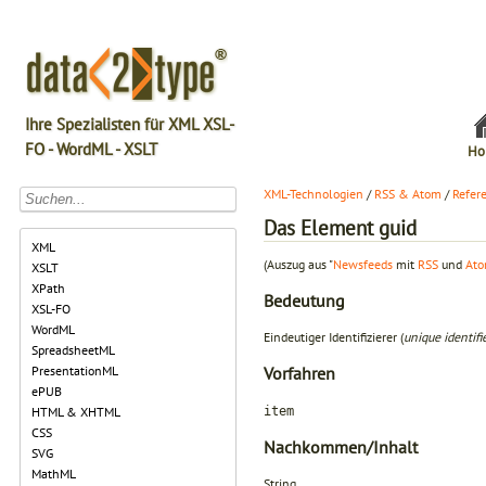
Ihre Spezialisten für XML XSL-
FO - WordML - XSLT
Ho
XML-Technologien
/
RSS & Atom
/
Refer
Das Element guid
XML
(Auszug aus "
Newsfeeds
mit
RSS
und
At
XSLT
XPath
Bedeutung
XSL-FO
WordML
Eindeutiger Identifizierer (
unique identifi
SpreadsheetML
PresentationML
Vorfahren
ePUB
item
HTML & XHTML
CSS
Nachkommen/Inhalt
SVG
MathML
String