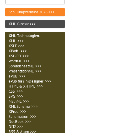
Schulungstermine 2026 >>>
XML-Glossar >>>
XML-Technologien
:
XML >>>
XSLT >>>
XPath >>>
XSL-FO >>>
WordML >>>
SpreadsheetML >>>
PresentationML >>>
ePUB >>>
ePub für (In)Designer >>>
HTML & XHTML >>>
CSS >>>
SVG >>>
MathML >>>
XML Schema >>>
XProc >>>
Schematron >>>
DocBook >>>
DITA >>>
RSS & Atom >>>