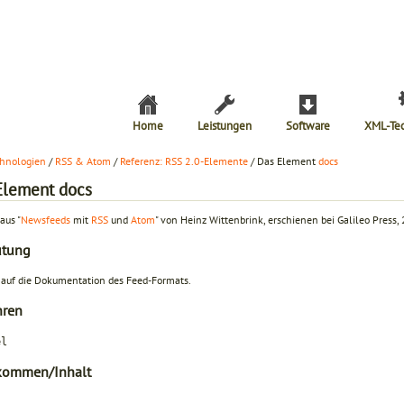
Home
Leistungen
Software
XML-Te
hnologien
/
RSS & Atom
/
Referenz: RSS 2.0-Elemente
/ Das Element
docs
Element docs
aus "
Newsfeeds
mit
RSS
und
Atom
" von Heinz Wittenbrink, erschienen bei Galileo Press,
utung
 auf die Dokumentation des Feed-Formats.
hren
el
kommen/Inhalt