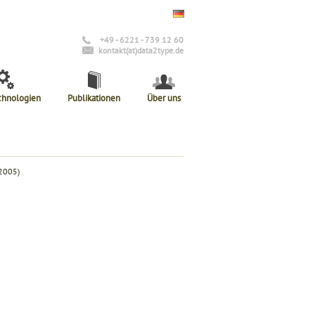
+49 - 6221 - 739 12 60
kontakt(at)data2type.de
chnologien
Publikationen
Über uns
 2005)