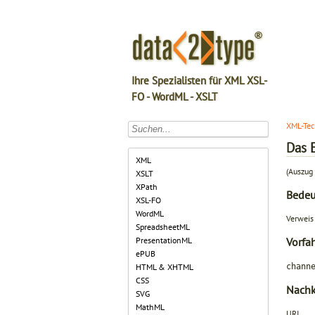
Ihre Spezialisten für XML XSL-
FO - WordML - XSLT
XML-Tec
Das 
XML
(Auszug 
XSLT
XPath
Bede
XSL-FO
WordML
Verweis
SpreadsheetML
PresentationML
Vorfa
ePUB
chann
HTML & XHTML
CSS
Nach
SVG
MathML
URI