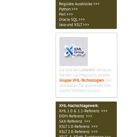
Reguläre Ausdrücke >>>
Python >>>
Perl >>>
Oracle SQL >>>
Java und XSLT >>>
Sie sind bei
LinkedIn
? Wir auch.
Werden Sie Mitglied in unserer
Gruppe XML-Technologien
und
diskutieren Sie spannende XML-
und KI-Themen mit uns!
XML-Nachschlagewerk:
XML 1.0 & 1.1-Referenz >>>
DOM-Referenz >>>
SAX-Referenz >>>
XSLT 1.0-Referenz >>>
XSLT 2.0-Referenz >>>
XSLT- & XPath-Funktionen >>>