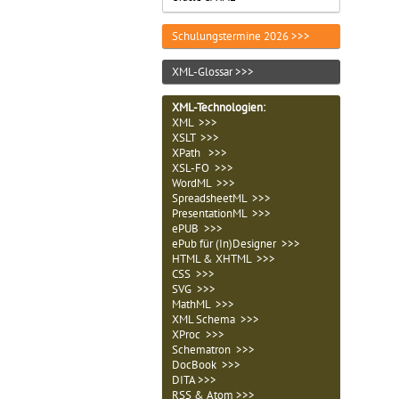
Schulungstermine 2026 >>>
XML-Glossar >>>
XML-Technologien
:
XML >>>
XSLT >>>
XPath >>>
XSL-FO >>>
WordML >>>
SpreadsheetML >>>
PresentationML >>>
ePUB >>>
ePub für (In)Designer >>>
HTML & XHTML >>>
CSS >>>
SVG >>>
MathML >>>
XML Schema >>>
XProc >>>
Schematron >>>
DocBook >>>
DITA >>>
RSS & Atom >>>