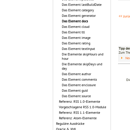
Das Element lastBuildDate
Das Element category
Das Element generator
<< zurü
Das Element docs
Das Element cloud
Das Element ttl
Das Element image
Das Element rating
Tipp de
Das Element textInput
Zum T
Die Elemente skipHours und
Ne
hour
Die Elemente skipDays und
day
Das Element author
Das Element comments
Di
Das Element enclosure
Das Element guid
Das Element source
Referenz: RSS 1.0-Elemente
Vorgeschlagene RSS 1.0-Module
Referenz: RSS 1.1-Elemente
Referenz: Atom-Elemente
Reguläre Ausdrücke
Oracle & XML