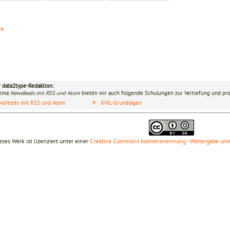
ck
r data2type-Redaktion:
hema
Newsfeeds mit RSS und Atom
bieten wir auch folgende Schulungen zur Vertiefung und pro
wsfeeds mit RSS und Atom
XML-Grundlagen
eses Werk ist lizenziert unter einer
Creative Commons Namensnennung - Weitergabe unte