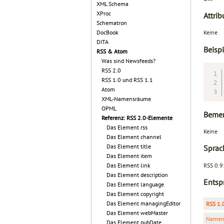
XML Schema
XProc
Attrib
Schematron
DocBook
Keine
DITA
Beispi
RSS & Atom
Was sind Newsfeeds?
RSS 2.0
RSS 1.0 und RSS 1.1
Atom
XML-Namensräume
OPML
Beme
Referenz: RSS 2.0-Elemente
Das Element rss
Keine
Das Element channel
Das Element title
Sprac
Das Element item
RSS 0.91
Das Element link
Das Element description
Entsp
Das Element language
Das Element copyright
Das Element managingEditor
RSS 1.
Das Element webMaster
Namen
Das Element pubDate