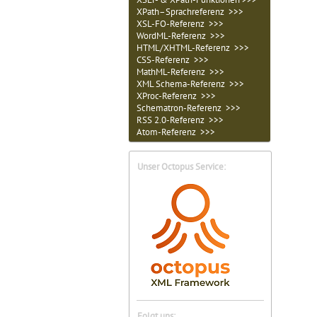
XPath–Sprachreferenz >>>
XSL-FO-Referenz >>>
WordML-Referenz >>>
HTML/XHTML-Referenz >>>
CSS-Referenz >>>
MathML-Referenz >>>
XML Schema-Referenz >>>
XProc-Referenz >>>
Schematron-Referenz >>>
RSS 2.0-Referenz >>>
Atom-Referenz >>>
Unser Octopus Service:
Folgt uns: