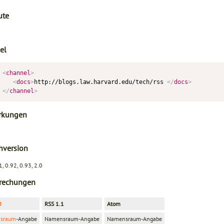
ute
el
<
channel
>
<
docs
>
http://blogs.law.harvard.edu/tech/rss 
</
docs
>
</
channel
>
rkungen
hversion
, 0.92, 0.93, 2.0
rechungen
0
RSS 1.1
Atom
sraum
-Angabe
Namensraum-Angabe
Namensraum-Angabe