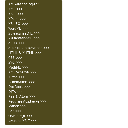
XML-Technologien
:
XML >>>
XSLT >>>
XPath >>>
XSL-FO >>>
WordML >>>
SpreadsheetML >>>
PresentationML >>>
ePUB >>>
ePub für (In)Designer >>>
HTML & XHTML >>>
CSS >>>
SVG >>>
MathML >>>
XML Schema >>>
XProc >>>
Schematron >>>
DocBook >>>
DITA >>>
RSS & Atom >>>
Reguläre Ausdrücke >>>
Python >>>
Perl >>>
Oracle SQL >>>
Java und XSLT >>>