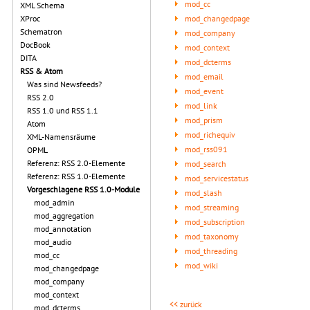
mod_cc
XML Schema
mod_changedpage
XProc
Schematron
mod_company
DocBook
mod_context
DITA
mod_dcterms
RSS & Atom
mod_email
Was sind Newsfeeds?
mod_event
RSS 2.0
mod_link
RSS 1.0 und RSS 1.1
mod_prism
Atom
mod_richequiv
XML-Namensräume
mod_rss091
OPML
Referenz: RSS 2.0-Elemente
mod_search
Referenz: RSS 1.0-Elemente
mod_servicestatus
Vorgeschlagene RSS 1.0-Module
mod_slash
mod_admin
mod_streaming
mod_aggregation
mod_subscription
mod_annotation
mod_taxonomy
mod_audio
mod_threading
mod_cc
mod_wiki
mod_changedpage
mod_company
mod_context
<< zurück
mod_dcterms