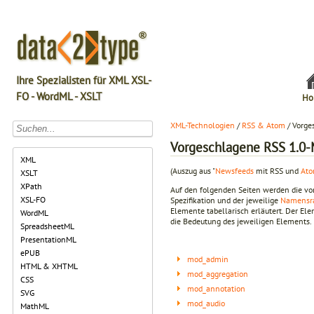
Ihre Spezialisten für XML XSL-
FO - WordML - XSLT
Ho
XML-Technologien
/
RSS & Atom
/ Vorge
Vorgeschlagene RSS 1.0
XML
(Auszug aus "
Newsfeeds
mit RSS und
At
XSLT
XPath
Auf den folgenden Seiten werden die vor
XSL-FO
Spezifikation und der jeweilige
Namensr
Elemente tabellarisch erläutert. Der El
WordML
die Bedeutung des jeweiligen Elements.
SpreadsheetML
PresentationML
ePUB
mod_admin
HTML & XHTML
mod_aggregation
CSS
mod_annotation
SVG
mod_audio
MathML