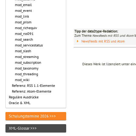
mod_email
mod_event
mod_link
mod_prism
mod_richequiv
Tipp der data2type-Redaktion:
mod_rss091
Zum Thema
Newsfeeds mit RSS und Atom
b
mod_search
Newsfeeds mit RSS und Atom
mod_servicestatus
mod_slash
mod_streaming
mod_subscription
Dieses Werk ist lizenziert unter ei
mod_taxonomy
mod_threading
mod_wiki
Referenz: RSS 1.1-Elemente
Referenz: Atom-Elemente
Reguläre Ausdrücke
Oracle & XML
Schulungstermine 2026 >>>
XML-Glossar >>>