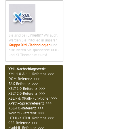
Sie sind bei
LinkedIn
? Wir auch.
Werden Sie Mitglied in unserer
Gruppe XML-Technologien
und
diskutieren Sie spannende XML-
und KI-Themen mit uns!
XML-Nachschlagewerk:
XML 1.0 & 1.1-Referenz >>>
DOM-Referenz >>>
SAX-Referenz >>>
XSLT 1.0-Referenz >>>
XSLT 2.0-Referenz >>>
XSLT- & XPath-Funktionen >>>
XPath–Sprachreferenz >>>
XSL-FO-Referenz >>>
WordML-Referenz >>>
HTML/XHTML-Referenz >>>
CSS-Referenz >>>
MathML-Referenz >>>