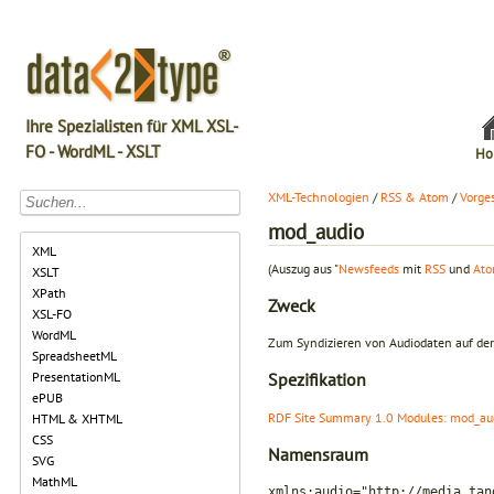
Ihre Spezialisten für XML XSL-
FO - WordML - XSLT
Ho
XML-Technologien
/
RSS & Atom
/
Vorge
mod_audio
XML
(Auszug aus "
Newsfeeds
mit
RSS
und
At
XSLT
XPath
Zweck
XSL-FO
WordML
Zum Syndizieren von Audiodaten auf de
SpreadsheetML
PresentationML
Spezifikation
ePUB
RDF Site Summary 1.0 Modules: mod_au
HTML & XHTML
CSS
Namensraum
SVG
MathML
xmlns:audio="http://media.tan