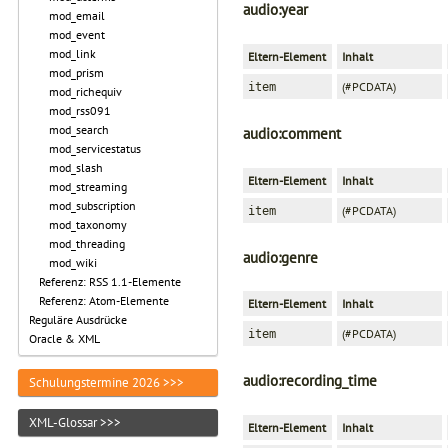
audio:year
mod_email
mod_event
mod_link
Eltern-Element
Inhalt
mod_prism
(#PCDATA)
item
mod_richequiv
mod_rss091
mod_search
audio:comment
mod_servicestatus
mod_slash
Eltern-Element
Inhalt
mod_streaming
mod_subscription
(#PCDATA)
item
mod_taxonomy
mod_threading
audio:genre
mod_wiki
Referenz: RSS 1.1-Elemente
Referenz: Atom-Elemente
Eltern-Element
Inhalt
Reguläre Ausdrücke
(#PCDATA)
item
Oracle & XML
audio:recording_time
Schulungstermine 2026 >>>
XML-Glossar >>>
Eltern-Element
Inhalt