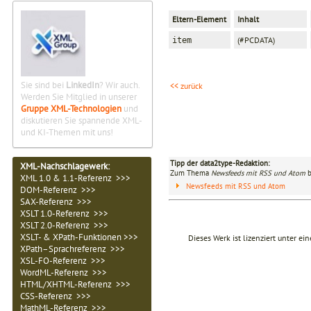
Eltern-Element
Inhalt
(#PCDATA)
item
Sie sind bei
LinkedIn
? Wir auch.
<< zurück
Werden Sie Mitglied in unserer
Gruppe XML-Technologien
und
diskutieren Sie spannende XML-
und KI-Themen mit uns!
Tipp der data2type-Redaktion:
XML-Nachschlagewerk:
Zum Thema
Newsfeeds mit RSS und Atom
b
XML 1.0 & 1.1-Referenz >>>
Newsfeeds mit RSS und Atom
DOM-Referenz >>>
SAX-Referenz >>>
XSLT 1.0-Referenz >>>
XSLT 2.0-Referenz >>>
XSLT- & XPath-Funktionen >>>
Dieses Werk ist lizenziert unter ei
XPath–Sprachreferenz >>>
XSL-FO-Referenz >>>
WordML-Referenz >>>
HTML/XHTML-Referenz >>>
CSS-Referenz >>>
MathML-Referenz >>>