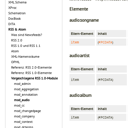
XML Schema
XProc
Elemente
Schematron
DocBook
audio:songname
DITA
RSS & Atom
Eltern-Element
Inhalt
Was sind Newsfeeds?
RSS 2.0
(
#PCDATA
)
item
RSS 1.0 und RSS 1.1
Atom
audio:artist
XML-Namensräume
OPML
Referenz: RSS 2.0-Elemente
Eltern-Element
Inhalt
Referenz: RSS 1.0-Elemente
Vorgeschlagene RSS 1.0-Module
(#PCDATA)
item
mod_admin
mod_aggregation
mod_annotation
audio:album
mod_audio
mod_cc
Eltern-Element
Inhalt
mod_changedpage
mod_company
(#PCDATA)
item
mod_context
mod_dcterms