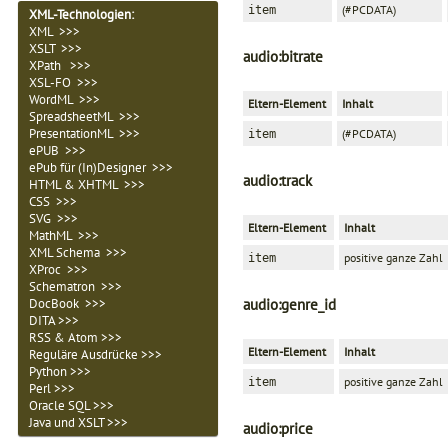
(#PCDATA)
item
XML-Technologien
:
XML >>>
XSLT >>>
audio:bitrate
XPath >>>
XSL-FO >>>
WordML >>>
Eltern-Element
Inhalt
SpreadsheetML >>>
PresentationML >>>
(#PCDATA)
item
ePUB >>>
ePub für (In)Designer >>>
audio:track
HTML & XHTML >>>
CSS >>>
SVG >>>
Eltern-Element
Inhalt
MathML >>>
XML Schema >>>
positive ganze Zahl
item
XProc >>>
Schematron >>>
DocBook >>>
audio:genre_id
DITA >>>
RSS & Atom >>>
Eltern-Element
Inhalt
Reguläre Ausdrücke >>>
Python >>>
positive ganze Zahl
item
Perl >>>
Oracle SQL >>>
Java und XSLT >>>
audio:price