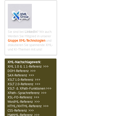
Sie sind bei
LinkedIn
? Wir auch.
Werden Sie Mitglied in unserer
Gruppe XML-Technologien
und
diskutieren Sie spannende XML-
und KI-Themen mit uns!
XML-Nachschlagewerk:
XML 1.0 & 1.1-Referenz >>>
DOM-Referenz >>>
SAX-Referenz >>>
XSLT 1.0-Referenz >>>
XSLT 2.0-Referenz >>>
XSLT- & XPath-Funktionen >>>
XPath–Sprachreferenz >>>
XSL-FO-Referenz >>>
WordML-Referenz >>>
HTML/XHTML-Referenz >>>
CSS-Referenz >>>
MathML-Referenz >>>