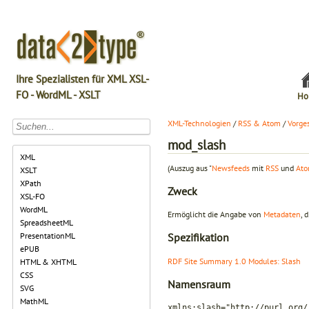
Ihre Spezialisten für XML XSL-
FO - WordML - XSLT
Ho
XML-Technologien
/
RSS & Atom
/
Vorge
mod_slash
XML
(Auszug aus "
Newsfeeds
mit
RSS
und
At
XSLT
XPath
Zweck
XSL-FO
WordML
Ermöglicht die Angabe von
Metadaten
, 
SpreadsheetML
PresentationML
Spezifikation
ePUB
RDF Site Summary 1.0 Modules: Slash
HTML & XHTML
CSS
Namensraum
SVG
MathML
xmlns:slash="http://purl.org/