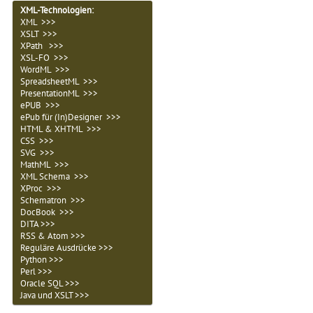
XML-Technologien
:
XML >>>
XSLT >>>
XPath >>>
XSL-FO >>>
WordML >>>
SpreadsheetML >>>
PresentationML >>>
ePUB >>>
ePub für (In)Designer >>>
HTML & XHTML >>>
CSS >>>
SVG >>>
MathML >>>
XML Schema >>>
XProc >>>
Schematron >>>
DocBook >>>
DITA >>>
RSS & Atom >>>
Reguläre Ausdrücke >>>
Python >>>
Perl >>>
Oracle SQL >>>
Java und XSLT >>>