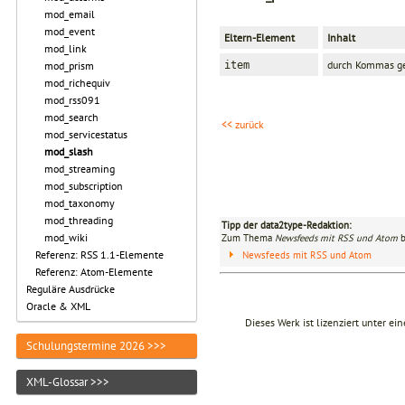
mod_email
mod_event
Eltern-Element
Inhalt
mod_link
durch Kommas ge
item
mod_prism
mod_richequiv
mod_rss091
mod_search
<< zurück
mod_servicestatus
mod_slash
mod_streaming
mod_subscription
mod_taxonomy
mod_threading
Tipp der data2type-Redaktion:
mod_wiki
Zum Thema
Newsfeeds mit RSS und Atom
b
Referenz: RSS 1.1-Elemente
Newsfeeds mit RSS und Atom
Referenz: Atom-Elemente
Reguläre Ausdrücke
Oracle & XML
Dieses Werk ist lizenziert unter ei
Schulungstermine 2026 >>>
XML-Glossar >>>