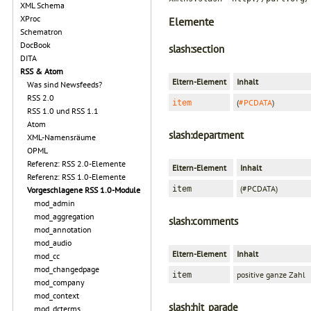
XML Schema
XProc
Elemente
Schematron
DocBook
slash:section
DITA
RSS & Atom
Eltern-Element
Inhalt
Was sind Newsfeeds?
RSS 2.0
(
#PCDATA
)
item
RSS 1.0 und RSS 1.1
Atom
slash:department
XML-Namensräume
OPML
Referenz: RSS 2.0-Elemente
Eltern-Element
Inhalt
Referenz: RSS 1.0-Elemente
(#PCDATA)
item
Vorgeschlagene RSS 1.0-Module
mod_admin
mod_aggregation
slash:comments
mod_annotation
mod_audio
Eltern-Element
Inhalt
mod_cc
mod_changedpage
positive ganze Zahl
item
mod_company
mod_context
slash:hit_parade
mod_dcterms