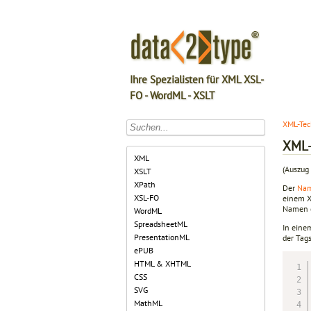
Ihre Spezialisten für XML XSL-
FO - WordML - XSLT
XML-Tec
XML
XML
(Auszug 
XSLT
XPath
Der
Na
XSL-FO
einem X
Namen g
WordML
SpreadsheetML
In eine
PresentationML
der Tags
ePUB
HTML & XHTML
CSS
SVG
MathML