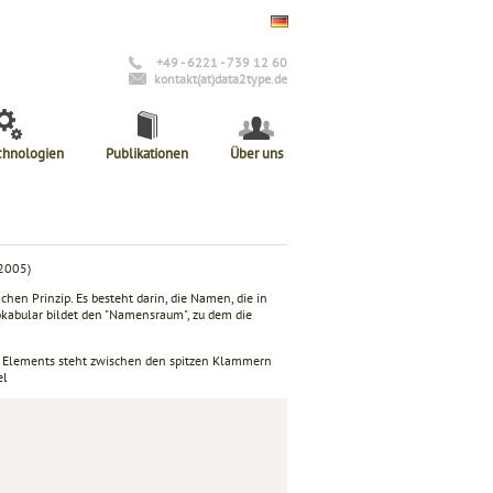
+49 - 6221 - 739 12 60
kontakt(at)data2type.de
chnologien
Publikationen
Über uns
 2005)
hen Prinzip. Es besteht darin, die Namen, die in
abular bildet den "Namensraum", zu dem die
 Elements steht zwischen den spitzen Klammern
el