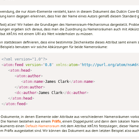
wendung, die nur Atom-Elemente versteht, kann in diesem Dokument das Dublin Core-
ng kann dagegen erkennen, dass hier der Name eines Autors gemäß diesem Standard g
 (fast) alles! Wir haben die Grundlagen des Namensraum-Mechanismus dargestellt. Proble
ngen ergeben sich daraus, dass man die Zuordnung zu Namensräumen auch mit Abkür
ibut
mit einem URI als Wert wiederholen zu müssen.
xmlns
 stattdessen definieren, dass eine bestimmte Zeichenkette dieses Attribut samt einem se
 Beispiels benutzen wir solche Abkürzungen für beide Namensräume:
<?xml version="1.0"?>
<
atom:
feed
version
=
"
0.8
"
xmlns:
atom
=
"
http://purl.org/atom/ns#dr
<
atom:
head
>
<
atom:
author
>
<
atom:
name
>
James Clark
</
atom:
name
>
</
atom:
author
>
<
dc:
author
>
James Clark
</
dc:
author
>
</
atom:
head
>
</
atom:
feed
>
-Dokumente, in denen Elemente oder Attribute aus verschiedenen Namensräumen vorkom
. Die Namen bestehen aus einem
Präfix
, einem Doppelpunkt und dann dem lokalen Name
okuments einen
Default-Namensraum
mit dem Attribut
festzulegen; dieser Namen
xmlns
em Präfix ausgestattet sind. Wir können das Dokument aus dem letzten Beispiel also auch