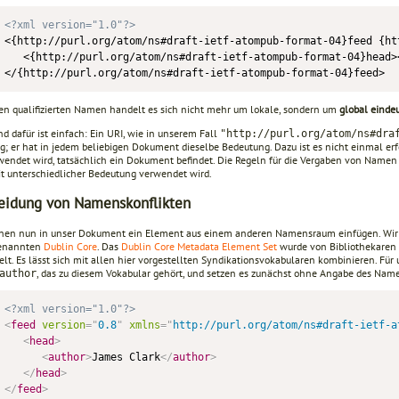
<?xml version="1.0"?>
<{http://purl.org/atom/ns#draft-ietf-atompub-format-04}feed {ht
   <{http://purl.org/atom/ns#draft-ietf-atompub-format-04}head>
sen qualifizierten Namen handelt es sich nicht mehr um lokale, sondern um
global einde
d dafür ist einfach: Ein URI, wie in unserem Fall
"http://purl.org/atom/ns#dra
g; er hat in jedem beliebigen Dokument dieselbe Bedeutung. Dazu ist es nicht einmal erfor
endet wird, tatsächlich ein Dokument befindet. Die Regeln für die Vergaben von Namen im 
it unterschiedlicher Bedeutung verwendet wird.
eidung von Namenskonflikten
nen nun in unser Dokument ein Element aus einem anderen Namensraum einfügen. Wir 
genannten
Dublin Core
. Das
Dublin Core Metadata Element Set
wurde von Bibliothekaren a
elt. Es lässt sich mit allen hier vorgestellten Syndikationsvokabularen kombinieren. Fü
, das zu diesem Vokabular gehört, und setzen es zunächst ohne Angabe des Na
author
<?xml version="1.0"?>
<
feed
version
=
"
0.8
"
xmlns
=
"
http://purl.org/atom/ns#draft-ietf-a
<
head
>
<
author
>
James Clark
</
author
>
</
head
>
</
feed
>