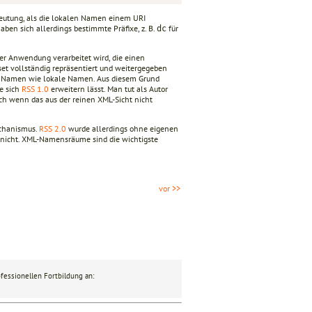
eutung, als die lokalen Namen einem URI
aben sich allerdings bestimmte Präfixe, z. B.
für
dc
er Anwendung verarbeitet wird, die einen
set vollständig repräsentiert und weitergegeben
rte Namen wie lokale Namen. Aus diesem Grund
e sich
RSS 1.0
erweitern lässt. Man tut als Autor
ch wenn das aus der reinen XML-Sicht nicht
echanismus.
RSS 2.0
wurde allerdings ohne eigenen
 nicht. XML-Namensräume sind die wichtigste
vor >>
fessionellen Fortbildung an: