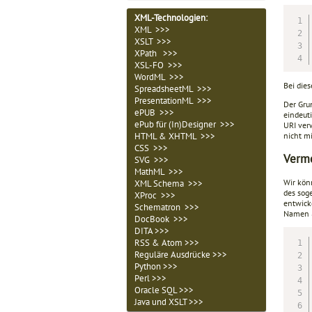
XML-Technologien
:
XML >>>
XSLT >>>
XPath >>>
XSL-FO >>>
WordML >>>
Bei die
SpreadsheetML >>>
PresentationML >>>
Der Grun
ePUB >>>
eindeuti
ePub für (In)Designer >>>
URI verw
nicht m
HTML & XHTML >>>
CSS >>>
Verm
SVG >>>
MathML >>>
Wir kön
XML Schema >>>
des so
XProc >>>
entwick
Schematron >>>
Namen
DocBook >>>
DITA >>>
RSS & Atom >>>
Reguläre Ausdrücke >>>
Python >>>
Perl >>>
Oracle SQL >>>
Java und XSLT >>>