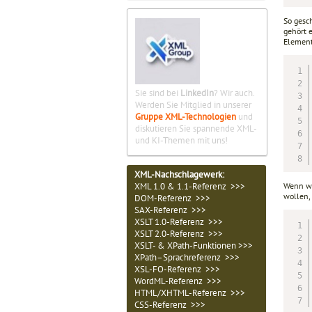
So gesc
gehört 
Elemen
Sie sind bei
LinkedIn
? Wir auch.
Werden Sie Mitglied in unserer
Gruppe XML-Technologien
und
diskutieren Sie spannende XML-
und KI-Themen mit uns!
XML-Nachschlagewerk:
Wenn wi
XML 1.0 & 1.1-Referenz >>>
wollen,
DOM-Referenz >>>
SAX-Referenz >>>
XSLT 1.0-Referenz >>>
XSLT 2.0-Referenz >>>
XSLT- & XPath-Funktionen >>>
XPath–Sprachreferenz >>>
XSL-FO-Referenz >>>
WordML-Referenz >>>
HTML/XHTML-Referenz >>>
CSS-Referenz >>>