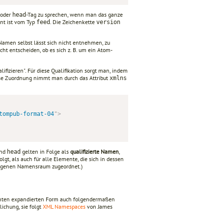
 oder
-Tag zu sprechen, wenn man das ganze
head
nt ist vom Typ
. Die Zeichenkette
feed
version
 Namen selbst lässt sich nicht entnehmen, zu
t entscheiden, ob es sich z. B. um ein Atom-
ifizieren". Für diese Qualifikation sorgt man, indem
ese Zuordnung nimmt man durch das Attribut
xmlns
tompub-format-04
"
>
nd
gelten in Folge als
qualifizierte Namen
,
head
gt, als auch für alle Elemente, die sich in dessen
 eigenen Namensraum zugeordnet.)
annten expandierten Form auch folgendermaßen
lichung, sie folgt
XML Namespaces
von James