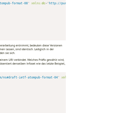
tompub-format-08
"
xmlns:
dc
=
"
http://purl.org/dc/elements/1.1/
"
>
verarbeitung entnimmt, bedeuten diese Versionen
en lassen, sind identisch. Lediglich in der
den sie sich.
inem URI verbindet. Welches Präfix gewählt wird,
sentiert denselben Infoset wie das letzte Beispiel,
m/ns#draft-ietf-atompub-format-04
"
xmlns:
metadata
=
"
http://purl.o