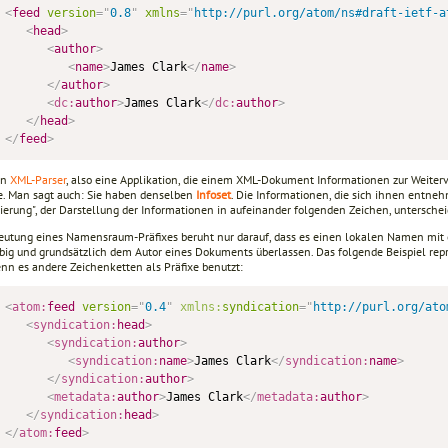
<
feed
version
=
"
0.8
"
xmlns
=
"
http://purl.org/atom/ns#draft-ietf-a
<
head
>
<
author
>
<
name
>
James Clark
</
name
>
</
author
>
<
dc:
author
>
James Clark
</
dc:
author
>
</
head
>
</
feed
>
en
XML-Parser
, also eine Applikation, die einem XML-Dokument Informationen zur Weiter
e. Man sagt auch: Sie haben denselben
Infoset
. Die Informationen, die sich ihnen entnehm
sierung", der Darstellung der Informationen in aufeinander folgenden Zeichen, unterschei
eutung eines Namensraum-Präfixes beruht nur darauf, dass es einen lokalen Namen mit e
ebig und grundsätzlich dem Autor eines Dokuments überlassen. Das folgende Beispiel reprä
nn es andere Zeichenketten als Präfixe benutzt:
<
atom:
feed
version
=
"
0.4
"
xmlns:
syndication
=
"
http://purl.org/ato
<
syndication:
head
>
<
syndication:
author
>
<
syndication:
name
>
James Clark
</
syndication:
name
>
</
syndication:
author
>
<
metadata:
author
>
James Clark
</
metadata:
author
>
</
syndication:
head
>
</
atom:
feed
>