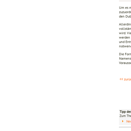
Um es n
zuzuordn
den Dub
Allerdi
vollstä
wird. V
werden 
und Ent
notwend
Die For
Namensr
Vorauss
<< zurü
Tipp de
Zum T
Ne