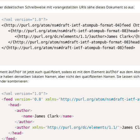
rer didaktischen Schreibweise mit vorangestellten URIs sähe dieses Dokument so aus:
<?xml version="1.0"?>
<{http://purl.org/atom/ns#draft-ietf-atompub-format-04}feed {ht
   <{http://purl.org/atom/ns#draft-ietf-atompub-format-08}head>

      <{http://purl.org/dc/elements/1.1/}author>James Clark</{h
   </{http://purl.org/atom/ns#draft-ietf-atompub-format-08}head>
</{http://purl.org/atom/ns#draft-ietf-atompub-format-08}feed> 

ement
ist jetzt auch qualifiziert, sodass es mit dem Element
aus dem Atom
author
author
e haben denselben lokalen Namen, aber nicht den qualifizierten Namen. Sie lassen sich 
nder kombinieren:
<?xml version="1.0"?>
<
feed
version
=
"
0.8
"
xmlns
=
"
http://purl.org/atom/ns#draft-ietf-a
<
head
>
<
author
>
<
name
>
James Clark
</
name
>
</
author
>
<
author
xmlns
=
"
http://purl.org/dc/elements/1.1/
"
>
James Cl
</
head
>
</
feed
>