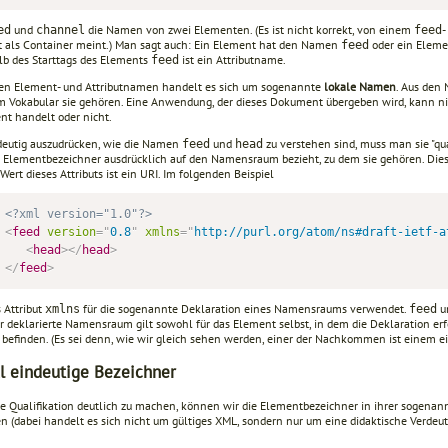
und
die Namen von zwei Elementen. (Es ist nicht korrekt, von einem
-
ed
channel
feed
 als Container meint.) Man sagt auch: Ein Element hat den Namen
oder ein Eleme
feed
lb des Starttags des Elements
ist ein Attributname.
feed
sen Element- und Attributnamen handelt es sich um sogenannte
lokale Namen
. Aus den
 Vokabular sie gehören. Eine Anwendung, der dieses Dokument übergeben wird, kann nich
t handelt oder nicht.
eutig auszudrücken, wie die Namen
und
zu verstehen sind, muss man sie "qual
feed
head
 Elementbezeichner ausdrücklich auf den Namensraum bezieht, zu dem sie gehören. Di
 Wert dieses Attributs ist ein URI. Im folgenden Beispiel
<?xml version="1.0"?>
<
feed
version
=
"
0.8
"
xmlns
=
"
http://purl.org/atom/ns#draft-ietf-a
<
head
>
</
head
>
</
feed
>
 Attribut
für die sogenannte Deklaration eines Namensraums verwendet.
u
xmlns
feed
 deklarierte Namensraum gilt sowohl für das Element selbst, in dem die Deklaration erfol
 befinden. (Es sei denn, wie wir gleich sehen werden, einer der Nachkommen ist einem
l eindeutige Bezeichner
e Qualifikation deutlich zu machen, können wir die Elementbezeichner in ihrer sogen
n (dabei handelt es sich nicht um gültiges XML, sondern nur um eine didaktische Verdeut