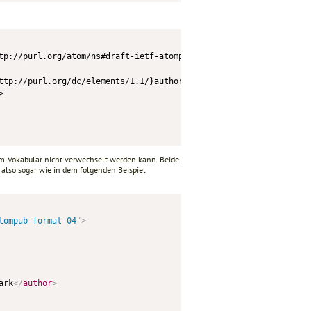
tp://purl.org/atom/ns#draft-ietf-atompub-format-04}version="0.8">
ttp://purl.org/dc/elements/1.1/}author>



-Vokabular nicht verwechselt werden kann. Beide
also sogar wie in dem folgenden Beispiel
tompub-format-04
"
>
ark
</
author
>