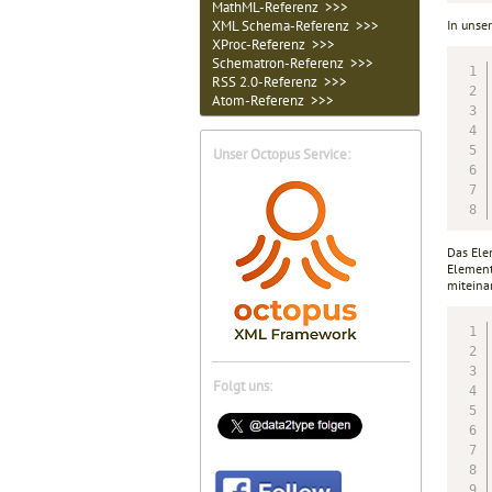
MathML-Referenz >>>
In unse
XML Schema-Referenz >>>
XProc-Referenz >>>
Schematron-Referenz >>>
RSS 2.0-Referenz >>>
Atom-Referenz >>>
Unser Octopus Service:
Das El
Element
miteina
Folgt uns: