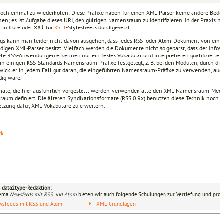
och einmal zu wiederholen: Diese Präfixe haben für einen XML-Parser keine andere Bed
en; es ist Aufgabe dieses URI, den gültigen Namensraum zu identifizieren. In der Praxis h
lin Core oder
für
XSLT
-Stylesheets durchgesetzt.
xsl
ngs kann man leider nicht davon ausgehen, dass jedes RSS- oder Atom-Dokument von ein
ndigen XML-Parser besitzt. Vielfach werden die Dokumente nicht so geparst, dass der Info
iele RSS-Anwendungen erkennen nur ein festes Vokabular und interpretieren qualifizie
in einigen RSS-Standards Namensraum-Präfixe festgelegt, z. B. bei den Modulen, durch di
wickler in jedem Fall gut daran, die eingeführten Namensraum-Präfixe zu verwenden, au
ig wäre.
mate, die hier ausführlich vorgestellt werden, verwenden alle den XML-Namensraum-M
aum definiert. Die älteren Syndikationsformate (RSS 0.9x) benutzen diese Technik noch
etzung dafür, XML-Vokabulare zu erweitern.
ck
r data2type-Redaktion:
hema
Newsfeeds mit RSS und Atom
bieten wir auch folgende Schulungen zur Vertiefung und pro
wsfeeds mit RSS und Atom
XML-Grundlagen