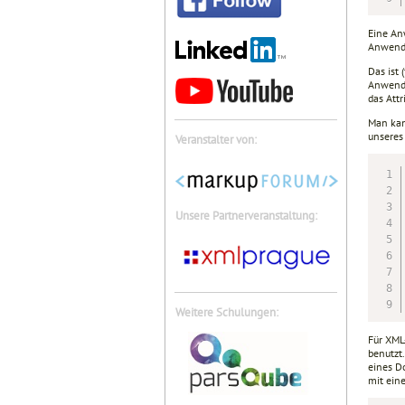
Eine An
Anwendu
Das ist
Anwendu
das Attr
Man kann
unseres
Veranstalter von:
Unsere Partnerveranstaltung:
Weitere Schulungen:
Für XML
benutzt
eines D
mit ein