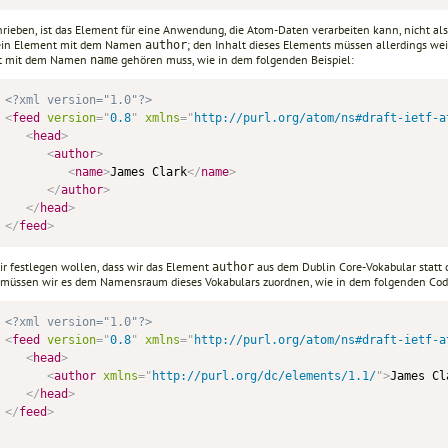
hrieben, ist das Element für eine Anwendung, die Atom-Daten verarbeiten kann, nicht a
ein Element mit dem Namen
; den Inhalt dieses Elements müssen allerdings wei
author
t mit dem Namen
gehören muss, wie in dem folgenden Beispiel:
name
<?xml version="1.0"?>
<
feed
version
=
"
0.8
"
xmlns
=
"
http://purl.org/atom/ns#draft-ietf-a
<
head
>
<
author
>
<
name
>
James Clark
</
name
>
</
author
>
</
head
>
</
feed
>
r festlegen wollen, dass wir das Element
aus dem Dublin Core-Vokabular stat
author
 müssen wir es dem Namensraum dieses Vokabulars zuordnen, wie in dem folgenden Code
<?xml version="1.0"?>
<
feed
version
=
"
0.8
"
xmlns
=
"
http://purl.org/atom/ns#draft-ietf-a
<
head
>
<
author
xmlns
=
"
http://purl.org/dc/elements/1.1/
"
>
James Cl
</
head
>
</
feed
>