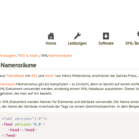
Home
Leistungen
Software
XML-Te
hnologien
/
RSS & Atom
/ XML-
Namensräume
-Namensräume
aus "
Newsfeeds
mit
RSS
und
Atom
" von Heinz Wittenbrink, erschienen bei Galileo Press,
mensraum
-Mechanismus gilt als kompliziert – zu Unrecht, denn er beruht auf einem einfac
ML-Dokument verwendet werden, eindeutig einem XML-Vokabular zuzuordnen. Dieses Vok
ehören, die man auf ihn bezieht.
m XML-Dokument werden Namen für Elemente und Attribute verwendet. Der Name eines
, der Name der Attribute innerhalb der Tags vor einem Gleichheitszeichen. In dem Beispi
<?xml version="1.0"?>
<
feed
version
=
"
0.8
"
>
<
head
>
</
head
>
</
feed
>