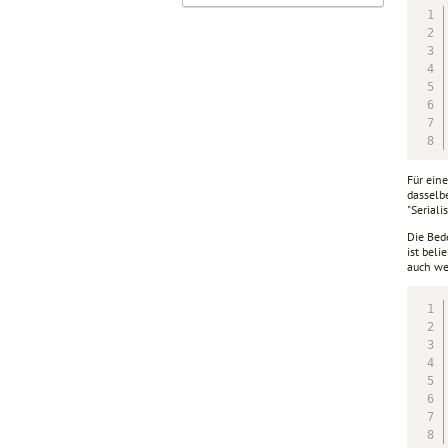
Für ein
dasselb
"Seriali
Die Bed
ist beli
auch we