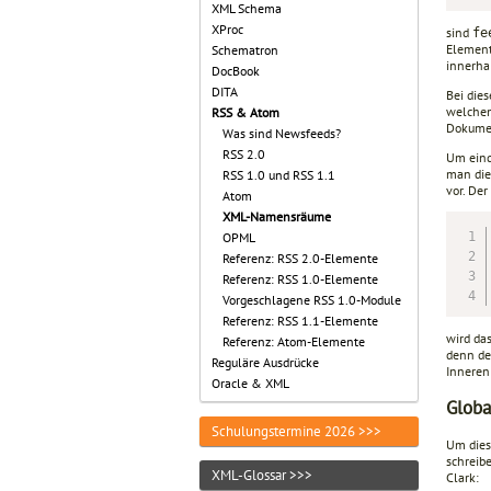
XML Schema
XProc
sind
fe
Element
Schematron
innerha
DocBook
DITA
Bei die
welchem
RSS & Atom
Dokumen
Was sind Newsfeeds?
RSS 2.0
Um eind
man die
RSS 1.0 und RSS 1.1
vor. Der
Atom
XML-Namensräume
OPML
Referenz: RSS 2.0-Elemente
Referenz: RSS 1.0-Elemente
Vorgeschlagene RSS 1.0-Module
Referenz: RSS 1.1-Elemente
wird das
Referenz: Atom-Elemente
denn der
Reguläre Ausdrücke
Inneren
Oracle & XML
Globa
Schulungstermine 2026 >>>
Um dies
schreibe
XML-Glossar >>>
Clark: