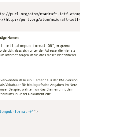
tp://purl.org/atom/ns#draft-ietf-atompub-format-04}version="0.4">
</{http://purl.org/atom/ns#draft-ietf-atompub-format-04}head>

utige Namen
.
, ist global
ft-ietf-atompub-format-08"
derlich, dass sich unter der Adresse, die hier als
Internet sorgen dafür, dass dieser Identifizierer
verwenden dazu ein Element aus der XML-Version
ls Vokabular für bibliografische Angaben im Netz
r unser Beispiel wählen wir das Element mit dem
mensraums in unser Dokument ein:
tompub-format-04
"
>