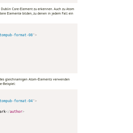
ls Dublin Core-Element zu erkennen. Auch zu Atom
tere Elemente bilden, zu denen in jedem Fall ein
tompub-format-08
"
>
t des gleichnamigen Atom-Elements verwenden
-Beispiel:
tompub-format-04
"
>
ark
</
author
>