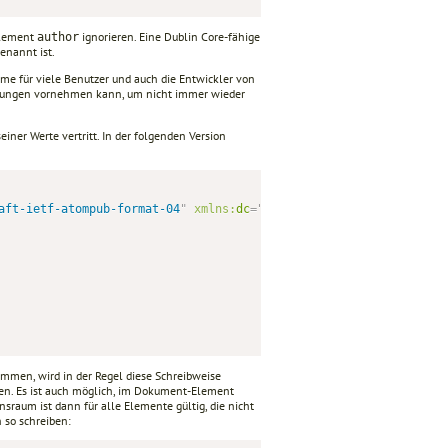
Element
ignorieren. Eine Dublin Core-fähige
author
enannt ist.
me für viele Benutzer und auch die Entwickler von
zungen vornehmen kann, um nicht immer wieder
iner Werte vertritt. In der folgenden Version
aft-ietf-atompub-format-04
"
xmlns:
dc
=
"
http://purl.org/dc/element
men, wird in der Regel diese Schreibweise
n. Es ist auch möglich, im Dokument-Element
sraum ist dann für alle Elemente gültig, die nicht
 so schreiben: