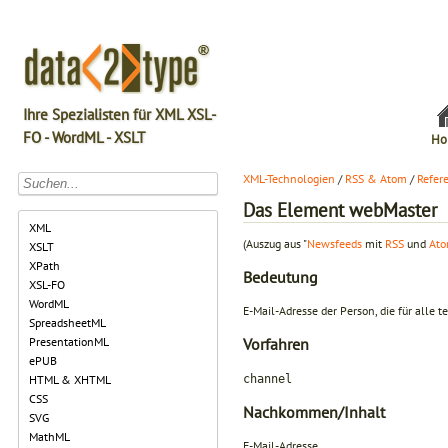
Ihre Spezialisten für XML XSL-
FO - WordML - XSLT
Ho
XML-Technologien
/
RSS & Atom
/
Refer
Das Element webMaster
XML
(Auszug aus "
Newsfeeds
mit
RSS
und
At
XSLT
XPath
Bedeutung
XSL-FO
WordML
E-Mail-Adresse der Person, die für alle
SpreadsheetML
PresentationML
Vorfahren
ePUB
channel
HTML & XHTML
CSS
Nachkommen/Inhalt
SVG
MathML
E-Mail-Adresse