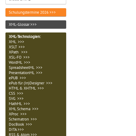
Schulungstermine 2026 >>>
XML-Glossar >>>
XML-Technologien
:
XML >>>
XSLT >>>
XPath >>>
XSL-FO >>>
WordML >>>
SpreadsheetML >>>
PresentationML >>>
ePUB >>>
ePub für (In)Designer >>>
HTML & XHTML >>>
CSS >>>
SVG >>>
MathML >>>
XML Schema >>>
XProc >>>
Schematron >>>
DocBook >>>
DITA >>>
RSS & Atom >>>