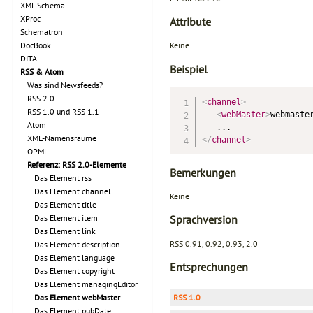
XML Schema
XProc
Attribute
Schematron
DocBook
Keine
DITA
Beispiel
RSS & Atom
Was sind Newsfeeds?
RSS 2.0
<
channel
>
RSS 1.0 und RSS 1.1
<
webMaster
>
webmaste
Atom
XML-Namensräume
</
channel
>
OPML
Referenz: RSS 2.0-Elemente
Bemerkungen
Das Element rss
Das Element channel
Keine
Das Element title
Das Element item
Sprachversion
Das Element link
RSS 0.91, 0.92, 0.93, 2.0
Das Element description
Das Element language
Entsprechungen
Das Element copyright
Das Element managingEditor
RSS 1.0
Das Element webMaster
Das Element pubDate