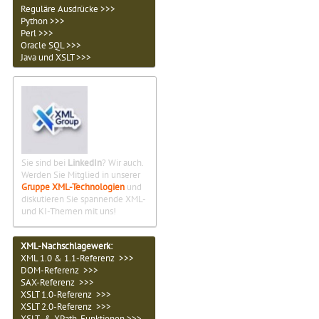
Reguläre Ausdrücke >>>
Python >>>
Perl >>>
Oracle SQL >>>
Java und XSLT >>>
Sie sind bei
LinkedIn
? Wir auch.
Werden Sie Mitglied in unserer
Gruppe XML-Technologien
und
diskutieren Sie spannende XML-
und KI-Themen mit uns!
XML-Nachschlagewerk:
XML 1.0 & 1.1-Referenz >>>
DOM-Referenz >>>
SAX-Referenz >>>
XSLT 1.0-Referenz >>>
XSLT 2.0-Referenz >>>
XSLT- & XPath-Funktionen >>>