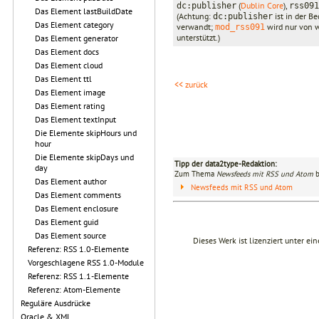
(
Dublin Core
),
dc:publisher
rss091
Das Element lastBuildDate
(Achtung:
ist in der B
dc:publisher
Das Element category
verwandt;
wird nur von
mod_rss091
unterstützt.)
Das Element generator
Das Element docs
Das Element cloud
Das Element ttl
<< zurück
Das Element image
Das Element rating
Das Element textInput
Die Elemente skipHours und
hour
Die Elemente skipDays und
Tipp der data2type-Redaktion:
day
Zum Thema
Newsfeeds mit RSS und Atom
b
Das Element author
Newsfeeds mit RSS und Atom
Das Element comments
Das Element enclosure
Das Element guid
Das Element source
Dieses Werk ist lizenziert unter ei
Referenz: RSS 1.0-Elemente
Vorgeschlagene RSS 1.0-Module
Referenz: RSS 1.1-Elemente
Referenz: Atom-Elemente
Reguläre Ausdrücke
Oracle & XML