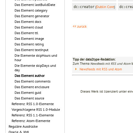
Das Element lastBuildDate
(
Dublin Core
)
dc:creator
dc:cre
Das Element category
Das Element generator
Das Element docs
<< zurück
Das Element cloud
Das Element ttl
Das Element image
Das Element rating
Das Element textInput
Die Elemente skipHours und
Tipp der data2type-Redaktion:
hour
Zum Thema
Newsfeeds mit RSS und Atom
b
Die Elemente skipDays und
Newsfeeds mit RSS und Atom
day
Das Element author
Das Element comments
Das Element enclosure
Dieses Werk ist lizenziert unter ei
Das Element guid
Das Element source
Referenz: RSS 1.0-Elemente
Vorgeschlagene RSS 1.0-Module
Referenz: RSS 1.1-Elemente
Referenz: Atom-Elemente
Reguläre Ausdrücke
Oracle & XML