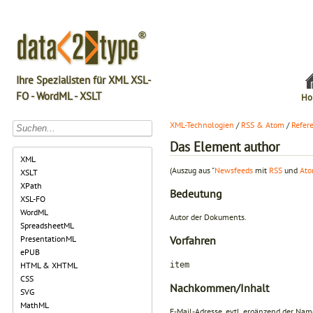
Ihre Spezialisten für XML XSL-
FO - WordML - XSLT
Ho
XML-Technologien
/
RSS & Atom
/
Refer
Das Element author
XML
(Auszug aus "
Newsfeeds
mit
RSS
und
At
XSLT
XPath
Bedeutung
XSL-FO
WordML
Autor der Dokuments.
SpreadsheetML
PresentationML
Vorfahren
ePUB
item
HTML & XHTML
CSS
Nachkommen/Inhalt
SVG
MathML
E-Mail-Adresse, evtl. ergänzend der Na