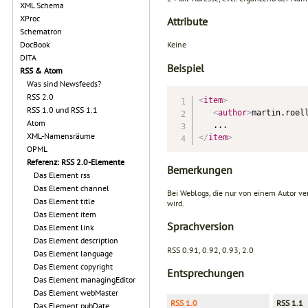
XML Schema
XProc
Attribute
Schematron
DocBook
Keine
DITA
Beispiel
RSS & Atom
Was sind Newsfeeds?
RSS 2.0
<
item
>
RSS 1.0 und RSS 1.1
<
author
>
martin.roel
Atom
XML-Namensräume
</
item
>
OPML
Referenz: RSS 2.0-Elemente
Bemerkungen
Das Element rss
Das Element channel
Bei Weblogs, die nur von einem Autor ve
Das Element title
wird.
Das Element item
Sprachversion
Das Element link
Das Element description
RSS 0.91, 0.92, 0.93, 2.0
Das Element language
Das Element copyright
Entsprechungen
Das Element managingEditor
Das Element webMaster
RSS 1.0
RSS 1.1
Das Element pubDate