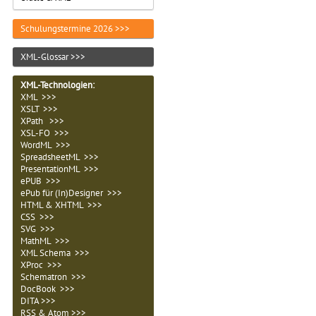
Schulungstermine 2026 >>>
XML-Glossar >>>
XML-Technologien
:
XML >>>
XSLT >>>
XPath >>>
XSL-FO >>>
WordML >>>
SpreadsheetML >>>
PresentationML >>>
ePUB >>>
ePub für (In)Designer >>>
HTML & XHTML >>>
CSS >>>
SVG >>>
MathML >>>
XML Schema >>>
XProc >>>
Schematron >>>
DocBook >>>
DITA >>>
RSS & Atom >>>