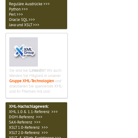
Reguläre Ausdrücke >>>
Python >>>
Perl >>>
Oracle SQL >>>
Java und XSLT >>>
Sie sind bei
LinkedIn
? Wir auch.
Werden Sie Mitglied in unserer
Gruppe XML-Technologien
und
diskutieren Sie spannende XML-
und KI-Themen mit uns!
XML-Nachschlagewerk:
XML 1.0 & 1.1-Referenz >>>
DOM-Referenz >>>
SAX-Referenz >>>
XSLT 1.0-Referenz >>>
XSLT 2.0-Referenz >>>
XSLT- & XPath-Funktionen >>>