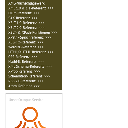
XML-Nachschlagewerk:
XML 1.0 & 1.1-Referenz >>>
DOM-Referenz >>>
SAX-Referenz >>>
XSLT 1.0-Referenz >>>
XSLT 2.0-Referenz >>>
XSLT- & XPath-Funktionen >>>
XPath–Sprachreferenz >>>
XSL-FO-Referenz >>>
WordML-Referenz >>>
HTML/XHTML-Referenz >>>
CSS-Referenz >>>
MathML-Referenz >>>
XML Schema-Referenz >>>
XProc-Referenz >>>
Schematron-Referenz >>>
RSS 2.0-Referenz >>>
Atom-Referenz >>>
Unser Octopus Service: