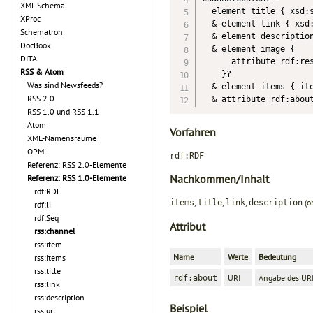
XML Schema
  element title { xsd:s
XProc
  & element link { xsd:
Schematron
  & element description
DocBook
  & element image {

DITA
      attribute rdf:res
RSS & Atom
    }?

Was sind Newsfeeds?
  & element items { ite
RSS 2.0
RSS 1.0 und RSS 1.1
Atom
Vorfahren
XML-Namensräume
OPML
rdf:RDF
Referenz: RSS 2.0-Elemente
Nachkommen/Inhalt
Referenz: RSS 1.0-Elemente
rdf:RDF
,
,
,
(ob
items
title
link
description
rdf:li
rdf:Seq
Attribut
rss:channel
rss:item
Name
Werte
Bedeutung
rss:items
rss:title
URI
Angabe des URI
rdf:about
rss:link
rss:description
Beispiel
rss:url