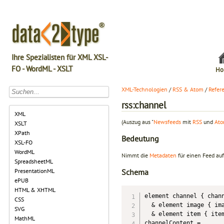
Ihre Spezialisten für XML XSL-
FO - WordML - XSLT
Ho
XML-Technologien
/
RSS & Atom
/
Refer
rss:channel
XML
(Auszug aus "
Newsfeeds
mit
RSS
und
At
XSLT
XPath
Bedeutung
XSL-FO
WordML
Nimmt die
Metadaten
für einen Feed auf
SpreadsheetML
PresentationML
Schema
ePUB
HTML & XHTML
element channel { chann
CSS
  & element image { ima
SVG
  & element item { item
MathML
channelContent =
