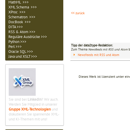
MathML >>>
XML Schema >>>
XProc >>>
<< zurück
Schematron >>>
DocBook >>>
DITA >>>
RSS & Atom >>>
Reguläre Ausdrücke >>>
Python >>>
Tipp der data2type-Redaktion:
Perl >>>
Zum Thema
Newsfeeds mit RSS und Atom
b
Oracle SQL >>>
Newsfeeds mit RSS und Atom
Java und XSLT >>>
Dieses Werk ist lizenziert unter ei
Sie sind bei
LinkedIn
? Wir auch.
Werden Sie Mitglied in unserer
Gruppe XML-Technologien
und
diskutieren Sie spannende XML-
und KI-Themen mit uns!