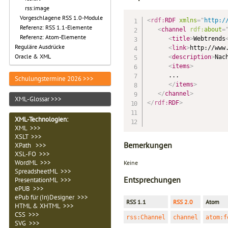
rss:image
Vorgeschlagene RSS 1.0-Module
<
rdf:
RDF
xmlns
=
"
http:/
Referenz: RSS 1.1-Elemente
<
channel
rdf:
about
=
Referenz: Atom-Elemente
<
title
>
Webtrends
Reguläre Ausdrücke
<
link
>
http://www
Oracle & XML
<
description
>
Nac
<
items
>
      ...

Schulungstermine 2026 >>>
</
items
>
</
channel
>
XML-Glossar >>>
</
rdf:
RDF
>
XML-Technologien
:
XML >>>
XSLT >>>
Bemerkungen
XPath >>>
XSL-FO >>>
WordML >>>
Keine
SpreadsheetML >>>
Entsprechungen
PresentationML >>>
ePUB >>>
ePub für (In)Designer >>>
RSS 1.1
RSS 2.0
Atom
HTML & XHTML >>>
CSS >>>
rss:Channel
channel
atom:f
SVG >>>