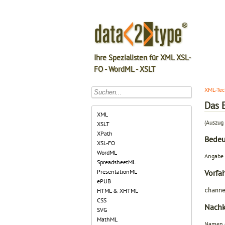
Ihre Spezialisten für XML XSL-
FO - WordML - XSLT
XML-Tec
Das 
XML
(Auszug 
XSLT
XPath
Bede
XSL-FO
WordML
Angabe 
SpreadsheetML
PresentationML
Vorfa
ePUB
chann
HTML & XHTML
CSS
Nach
SVG
MathML
Namen d