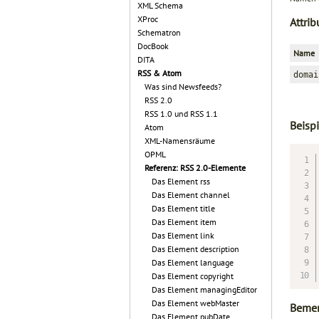
XML Schema
XProc
Attrib
Schematron
DocBook
Name
DITA
RSS & Atom
domai
Was sind Newsfeeds?
RSS 2.0
RSS 1.0 und RSS 1.1
Beispi
Atom
XML-Namensräume
OPML
Referenz: RSS 2.0-Elemente
Das Element rss
Das Element channel
Das Element title
Das Element item
Das Element link
Das Element description
Das Element language
Das Element copyright
Das Element managingEditor
Das Element webMaster
Beme
Das Element pubDate