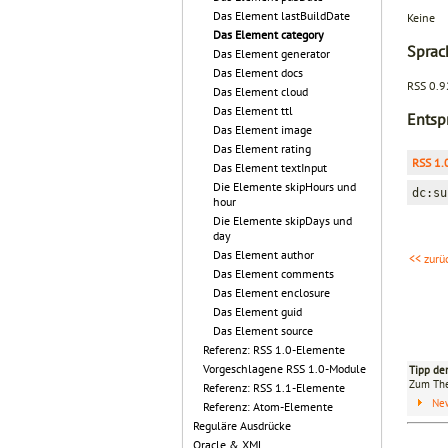
Das Element lastBuildDate
Keine
Das Element category
Sprac
Das Element generator
Das Element docs
RSS 0.92
Das Element cloud
Das Element ttl
Entsp
Das Element image
Das Element rating
RSS 1.
Das Element textInput
Die Elemente skipHours und
dc:su
hour
Die Elemente skipDays und
day
Das Element author
<< zurü
Das Element comments
Das Element enclosure
Das Element guid
Das Element source
Referenz: RSS 1.0-Elemente
Vorgeschlagene RSS 1.0-Module
Tipp de
Zum T
Referenz: RSS 1.1-Elemente
Ne
Referenz: Atom-Elemente
Reguläre Ausdrücke
Oracle & XML