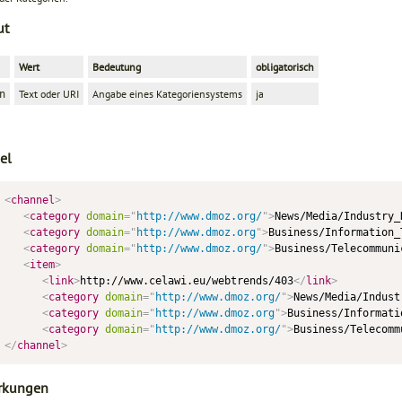
ut
Wert
Bedeutung
obligatorisch
Text oder URI
Angabe eines Kategoriensystems
ja
n
el
<
channel
>
<
category
domain
=
"
http://www.dmoz.org/
"
>
News/Media/Industry_
<
category
domain
=
"
http://www.dmoz.org
"
>
Business/Information_
<
category
domain
=
"
http://www.dmoz.org/
"
>
Business/Telecommuni
<
item
>
<
link
>
http://www.celawi.eu/webtrends/403
</
link
>
<
category
domain
=
"
http://www.dmoz.org/
"
>
News/Media/Indust
<
category
domain
=
"
http://www.dmoz.org
"
>
Business/Informati
<
category
domain
=
"
http://www.dmoz.org/
"
>
Business/Telecomm
</
channel
>
rkungen