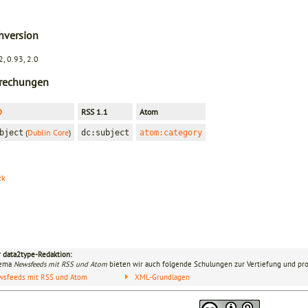
hversion
, 0.93, 2.0
rechungen
0
RSS 1.1
Atom
(
Dublin Core
)
bject
dc:subject
atom:category
ck
r data2type-Redaktion:
hema
Newsfeeds mit RSS und Atom
bieten wir auch folgende Schulungen zur Vertiefung und pro
wsfeeds mit RSS und Atom
XML-Grundlagen