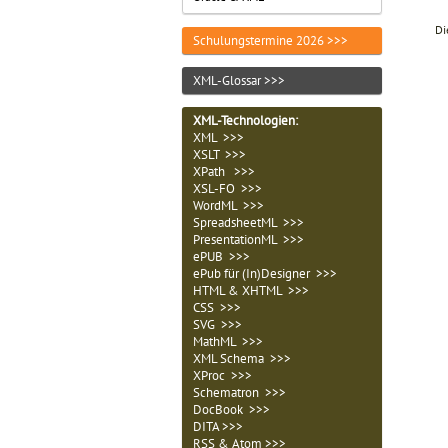
Di
Schulungstermine 2026 >>>
XML-Glossar >>>
XML-Technologien
:
XML >>>
XSLT >>>
XPath >>>
XSL-FO >>>
WordML >>>
SpreadsheetML >>>
PresentationML >>>
ePUB >>>
ePub für (In)Designer >>>
HTML & XHTML >>>
CSS >>>
SVG >>>
MathML >>>
XML Schema >>>
XProc >>>
Schematron >>>
DocBook >>>
DITA >>>
RSS & Atom >>>