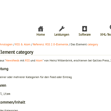
Home
Leistungen
Software
XML-Te
hnologien
/
RSS & Atom
/
Referenz: RSS 2.0-Elemente
/ Das Element
category
Element category
aus "
Newsfeeds
mit
RSS
und
Atom
" von Heinz Wittenbrink, erschienen bei Galileo Press,
utung
einer oder mehrerer Kategorien für den Feed oder Eintrag.
hren
,
el
item
kommen/Inhalt
er Kategorien.