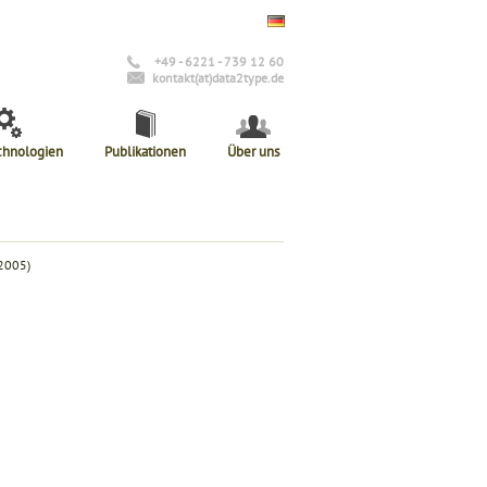
+49 - 6221 - 739 12 60
kontakt(at)data2type.de
chnologien
Publikationen
Über uns
 2005)