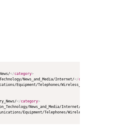
News/
</
category
>
Technology/News_and_Media/Internet/
</
category
>
cations/Equipment/Telephones/Wireless_Phones/
</
category
>
ry_News/
</
category
>
on_Technology/News_and_Media/Internet/
</
category
>
unications/Equipment/Telephones/Wireless_Phones/
</
category
>