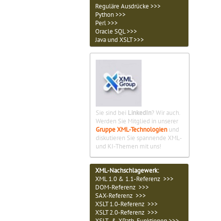
Reguläre Ausdrücke >>>
Python >>>
Perl >>>
Oracle SQL >>>
Java und XSLT >>>
Sie sind bei
LinkedIn
? Wir auch.
Werden Sie Mitglied in unserer
Gruppe XML-Technologien
und
diskutieren Sie spannende XML-
und KI-Themen mit uns!
XML-Nachschlagewerk:
XML 1.0 & 1.1-Referenz >>>
DOM-Referenz >>>
SAX-Referenz >>>
XSLT 1.0-Referenz >>>
XSLT 2.0-Referenz >>>
XSLT- & XPath-Funktionen >>>