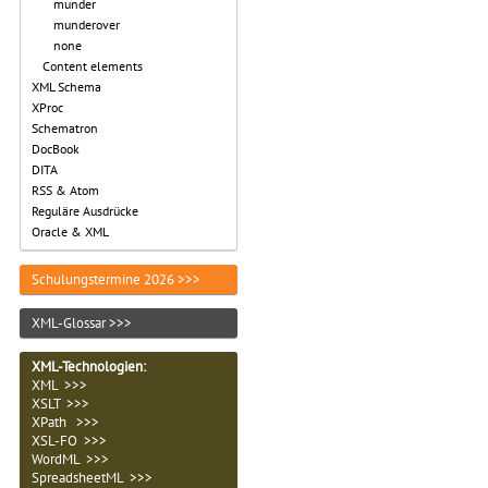
munder
munderover
none
Content elements
XML Schema
XProc
Schematron
DocBook
DITA
RSS & Atom
Reguläre Ausdrücke
Oracle & XML
Schulungstermine 2026 >>>
XML-Glossar >>>
XML-Technologien
:
XML >>>
XSLT >>>
XPath >>>
XSL-FO >>>
WordML >>>
SpreadsheetML >>>