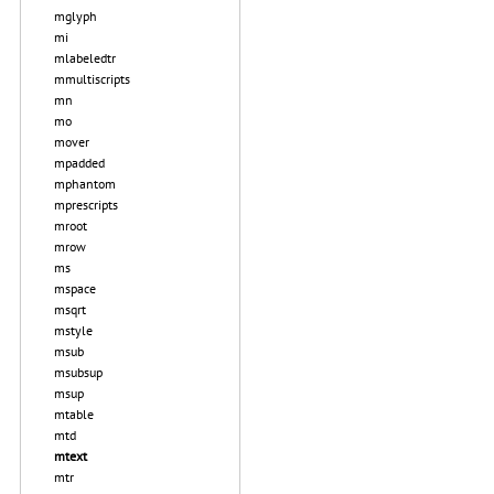
mglyph
mi
mlabeledtr
mmultiscripts
mn
mo
mover
mpadded
mphantom
mprescripts
mroot
mrow
ms
mspace
msqrt
mstyle
msub
msubsup
msup
mtable
mtd
mtext
mtr