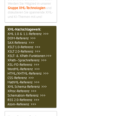
Werden Sie Mitglied in unserer
Gruppe XML-Technologien
und
diskutieren Sie spannende XML-
und KI-Themen mit uns!
XML-Nachschlagewerk:
XML 1.0 & 1.1-Referenz >>>
DOM-Referenz >>>
SAX-Referenz >>>
XSLT 1.0-Referenz >>>
XSLT 2.0-Referenz >>>
XSLT- & XPath-Funktionen >>>
XPath–Sprachreferenz >>>
XSL-FO-Referenz >>>
WordML-Referenz >>>
HTML/XHTML-Referenz >>>
CSS-Referenz >>>
MathML-Referenz >>>
XML Schema-Referenz >>>
XProc-Referenz >>>
Schematron-Referenz >>>
RSS 2.0-Referenz >>>
Atom-Referenz >>>