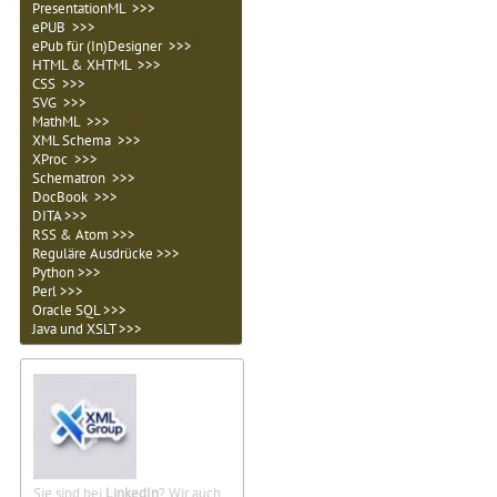
PresentationML >>>
ePUB >>>
ePub für (In)Designer >>>
HTML & XHTML >>>
CSS >>>
SVG >>>
MathML >>>
XML Schema >>>
XProc >>>
Schematron >>>
DocBook >>>
DITA >>>
RSS & Atom >>>
Reguläre Ausdrücke >>>
Python >>>
Perl >>>
Oracle SQL >>>
Java und XSLT >>>
Sie sind bei
LinkedIn
? Wir auch.