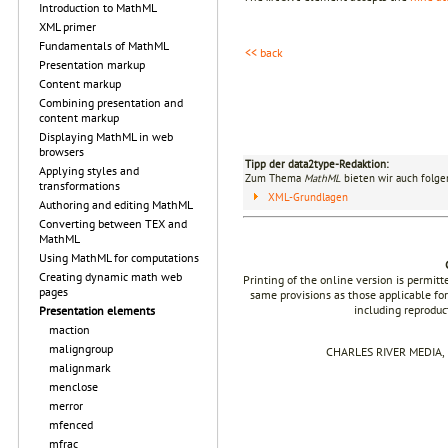
Introduction to MathML
XML primer
Fundamentals of MathML
<< back
Presentation markup
Content markup
Combining presentation and
content markup
Displaying MathML in web
browsers
Tipp der data2type-Redaktion:
Applying styles and
Zum Thema
MathML
bieten wir auch folge
transformations
XML-Grundlagen
Authoring and editing MathML
Converting between TEX and
MathML
Using MathML for computations
Creating dynamic math web
Printing of the online version is permit
pages
same provisions as those applicable for
including reproduc
Presentation elements
maction
maligngroup
CHARLES RIVER MEDIA, I
malignmark
menclose
merror
mfenced
mfrac