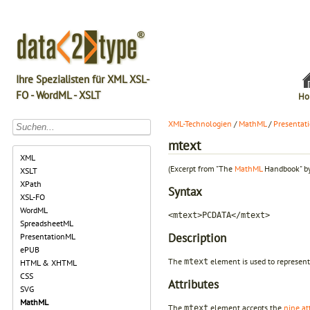
Ihre Spezialisten für XML XSL-
FO - WordML - XSLT
Ho
XML-Technologien
/
MathML
/
Presentat
mtext
XML
(Excerpt from "The
MathML
Handbook" by
XSLT
XPath
Syntax
XSL-FO
WordML
<mtext>PCDATA</mtext>
SpreadsheetML
Description
PresentationML
ePUB
The
element is used to represen
mtext
HTML & XHTML
CSS
Attributes
SVG
MathML
The
element accepts the
nine at
mtext