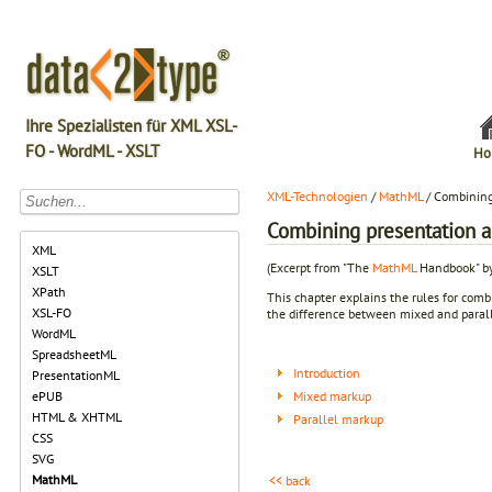
Ihre Spezialisten für XML XSL-
FO - WordML - XSLT
Ho
XML-Technologien
/
MathML
/ Combining
Combining presentation 
XML
(Excerpt from "The
MathML
Handbook" by
XSLT
XPath
This chapter explains the rules for comb
XSL-FO
the difference between mixed and paral
WordML
SpreadsheetML
Introduction
PresentationML
Mixed markup
ePUB
HTML & XHTML
Parallel markup
CSS
SVG
MathML
<< back