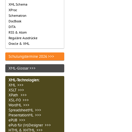
XML Schema
XProc
Schematron
DocBook
DITA
RSS & Atom
Reguläre Ausdrücke
Oracle & XML
Schulungstermine 2026 >>>
XML-Glossar >>>
XML-Technologien
:
XML >>>
XSLT >>>
XPath >>>
XSL-FO >>>
WordML >>>
SpreadsheetML >>>
PresentationML >>>
ePUB >>>
ePub für (In)Designer >>>
HTML & XHTML >>>