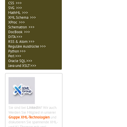
CSS >>>
SVG >>>
MathML >>>
XML Schema >>>
XProc >>>
Schematron >>>
DocBook >>>
DITA >>>
RSS & Atom >>>
Reguläre Ausdrücke >>>
Python >>>
Perl >>>
Oracle SQL >>>
Java und XSLT >>>
Sie sind bei
LinkedIn
? Wir auch.
Werden Sie Mitglied in unserer
Gruppe XML-Technologien
und
diskutieren Sie spannende XML-
und KI-Themen mit uns!