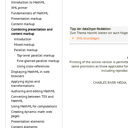
Introduction to MathML
XML primer
Fundamentals of MathML
Presentation markup
Content markup
Tipp der data2type-Redaktion:
Combining presentation and
Zum Thema
MathML
bieten wir auch folge
content markup
XML-Grundlagen
Introduction
Mixed markup
Parallel markup
Top-level parallel markup
Fine-grained parallel markup
Printing of the online version is permit
same provisions as those applicable for
Using cross-references
including reproduc
Displaying MathML in web
browsers
Applying styles and
CHARLES RIVER MEDIA, I
transformations
Authoring and editing MathML
Converting between TEX and
MathML
Using MathML for computations
Creating dynamic math web
pages
Presentation elements
Content elements