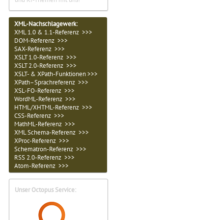
XML-Nachschlagewerk:
XML 1.0 & 1.1-Referenz >>>
DOM-Referenz >>>
SAX-Referenz >>>
XSLT 1.0-Referenz >>>
XSLT 2.0-Referenz >>>
XSLT- & XPath-Funktionen >>>
XPath–Sprachreferenz >>>
XSL-FO-Referenz >>>
WordML-Referenz >>>
HTML/XHTML-Referenz >>>
CSS-Referenz >>>
MathML-Referenz >>>
XML Schema-Referenz >>>
XProc-Referenz >>>
Schematron-Referenz >>>
RSS 2.0-Referenz >>>
Atom-Referenz >>>
Unser Octopus Service: