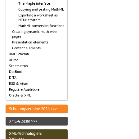
The Maple interface
Copying and pasting MathML
Exporting a worksheet as
HTML+MathML
MathML conversion functions
Creating dynamic math web
pages
Presentation elements
Content elements
XML Schema
XProc
Schematron
DocBook
DITA
RSS & Atom
Reguläre Ausdrücke
Oracle & XML
Schulungstermine 2026 >>>
XML-Glossar >>>
XML-Technologien
:
XML >>>