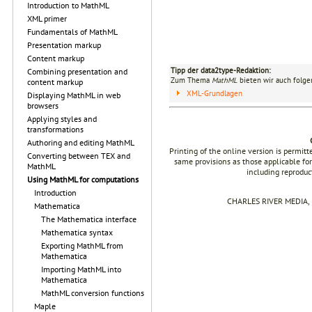
Introduction to MathML
XML primer
Fundamentals of MathML
Presentation markup
Content markup
Tipp der data2type-Redaktion:
Combining presentation and
Zum Thema
MathML
bieten wir auch folge
content markup
XML-Grundlagen
Displaying MathML in web
browsers
Applying styles and
transformations
Authoring and editing MathML
Printing of the online version is permit
Converting between TEX and
same provisions as those applicable for
MathML
including reproduc
Using MathML for computations
Introduction
CHARLES RIVER MEDIA, I
Mathematica
The Mathematica interface
Mathematica syntax
Exporting MathML from
Mathematica
Importing MathML into
Mathematica
MathML conversion functions
Maple