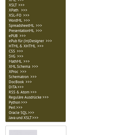
XSLT >>>
XPath >>>
XSL-FO >>>
WordML >>>
SpreadsheetML >>>
PresentationML >>>
ePUB >>>
ePub für (In)Designer >>>
HTML & XHTML >>>
CSS >>>
SVG >>>
MathML >>>
XML Schema >>>
XProc >>>
Schematron >>>
DocBook >>>
DITA >>>
RSS & Atom >>>
Reguläre Ausdrücke >>>
Python >>>
Perl >>>
Oracle SQL >>>
Java und XSLT >>>