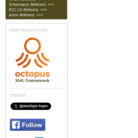
Schematron-Referenz >>>
RSS 2.0-Referenz >>>
Atom-Referenz >>>
Unser Octopus Service:
Folgt uns: