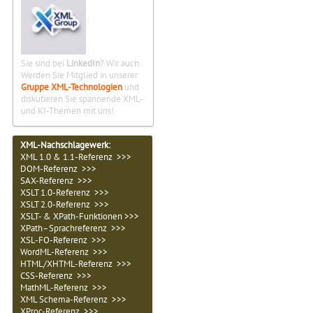
Sie sind bei
LinkedIn
? Wir auch.
Werden Sie Mitglied in unserer
Gruppe XML-Technologien
und
diskutieren Sie spannende XML-
und KI-Themen mit uns!
XML-Nachschlagewerk:
XML 1.0 & 1.1-Referenz >>>
DOM-Referenz >>>
SAX-Referenz >>>
XSLT 1.0-Referenz >>>
XSLT 2.0-Referenz >>>
XSLT- & XPath-Funktionen >>>
XPath–Sprachreferenz >>>
XSL-FO-Referenz >>>
WordML-Referenz >>>
HTML/XHTML-Referenz >>>
CSS-Referenz >>>
MathML-Referenz >>>
XML Schema-Referenz >>>
XProc-Referenz >>>