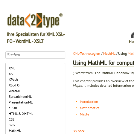
Ihre Spezialisten für XML XSL-
FO - WordML - XSLT
Ho
XML-Technologien
/
MathML
/ Using
Mat
Using MathML for comput
XML
(Excerpt from "The MathML Handbook" b
XSLT
XPath
This chapter provides an overview of t
XSL-FO
Maple
. It includes detailed information
WordML
SpreadsheetML
Introduction
PresentationML
Mathematica
ePUB
HTML & XHTML
Maple
CSS
SVG
MathML
<< back