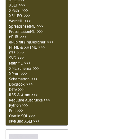
XSLT >>>
XPath >>>
XSL-FO >>>
WordML >>>
SpreadsheetML >>>
PresentationML >>>
ePUB >>>
ePub für (In)Designer >>>
HTML & XHTML >>>
CSS >>>
SVG >>>
MathML >>>
XML Schema >>>
XProc >>>
Schematron >>>
DocBook >>>
DITA >>>
RSS & Atom >>>
Reguläre Ausdrücke >>>
Python >>>
Perl >>>
Oracle SQL >>>
Java und XSLT >>>