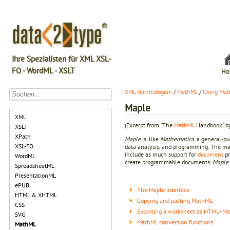
Ihre Spezialisten für XML XSL-
FO - WordML - XSLT
Ho
XML-Technologien
/
MathML
/
Using Mat
Maple
XML
(Excerpt from "The
MathML
Handbook" by
XSLT
XPath
Maple
is, like
Mathematica
, a general-p
XSL-FO
data analysis, and programming. The mai
include as much support for
document
pr
WordML
create programmable documents.
Maple
SpreadsheetML
PresentationML
ePUB
The Maple interface
HTML & XHTML
Copying and pasting MathML
CSS
Exporting a worksheet as HTML+M
SVG
MathML conversion functions
MathML