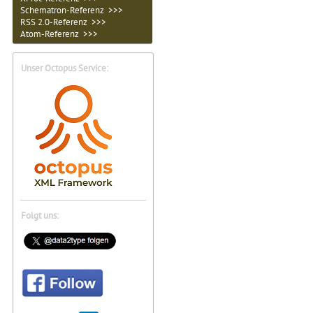
Schematron-Referenz >>>
RSS 2.0-Referenz >>>
Atom-Referenz >>>
Unser Octopus Service:
Folgt uns: