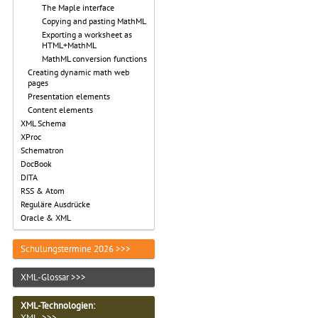
The Maple interface
Copying and pasting MathML
Exporting a worksheet as
HTML+MathML
MathML conversion functions
Creating dynamic math web
pages
Presentation elements
Content elements
XML Schema
XProc
Schematron
DocBook
DITA
RSS & Atom
Reguläre Ausdrücke
Oracle & XML
Schulungstermine 2026 >>>
XML-Glossar >>>
XML-Technologien
:
XML >>>