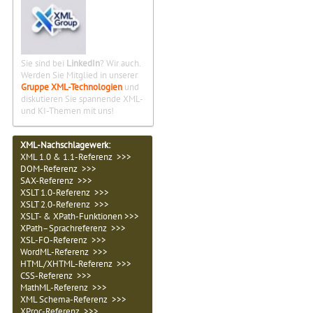
Sie sind bei
LinkedIn
? Wir auch.
Werden Sie Mitglied in unserer
Gruppe XML-Technologien
und
diskutieren Sie spannende XML-
und KI-Themen mit uns!
XML-Nachschlagewerk:
XML 1.0 & 1.1-Referenz >>>
DOM-Referenz >>>
SAX-Referenz >>>
XSLT 1.0-Referenz >>>
XSLT 2.0-Referenz >>>
XSLT- & XPath-Funktionen >>>
XPath–Sprachreferenz >>>
XSL-FO-Referenz >>>
WordML-Referenz >>>
HTML/XHTML-Referenz >>>
CSS-Referenz >>>
MathML-Referenz >>>
XML Schema-Referenz >>>
XProc-Referenz >>>