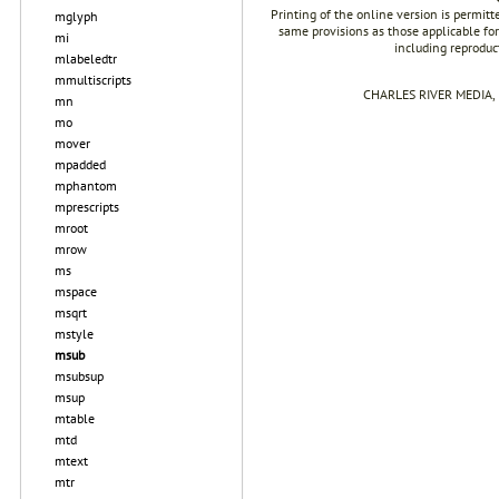
Printing of the online version is permit
mglyph
same provisions as those applicable for
mi
including reproduc
mlabeledtr
mmultiscripts
CHARLES RIVER MEDIA, I
mn
mo
mover
mpadded
mphantom
mprescripts
mroot
mrow
ms
mspace
msqrt
mstyle
msub
msubsup
msup
mtable
mtd
mtext
mtr