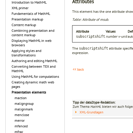
Attributes
Introduction to MathML
XML primer
This element has the one attribute show
Fundamentals of MathML
Presentation markup
Table: Attribute of msub.
Content markup
Combining presentation and
Attribute
Values
Def
content markup
number v-unit
aut
subscriptshift
Displaying MathML in web
browsers
The
attribute specif
subscriptshift
Applying styles and
expression.
transformations
Authoring and editing MathML
Converting between TEX and
<< back
MathML
Using MathML for computations
Creating dynamic math web
pages
Presentation elements
maction
Tipp der data2type-Redaktion:
maligngroup
Zum Thema
MathML
bieten wir auch folge
malignmark
XML-Grundlagen
menclose
merror
mfenced
mfrac