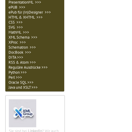
PresentationML >>>
ePUB >>>
ePub für (In)Designer >>>
HTML & XHTML >>>
CSS >>>
SVG >>>
MathML >>>
XML Schema >>>
XProc >>>
Schematron >>>
DocBook >>>
DITA >>>
RSS & Atom >>>
Reguläre Ausdrücke >>>
Python >>>
Perl >>>
Oracle SQL >>>
Java und XSLT >>>
Sie sind bei
LinkedIn
? Wir auch.