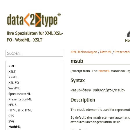
Ihre Spezialisten für XML XSL-
FO - WordML - XSLT
Ho
XML-Technologien
/
MathML
/
Presentat
msub
XML
(Excerpt from "The
MathML
Handbook" by
XSLT
XPath
Syntax
XSL-FO
WordML
<msub>
base subscript
</msub>
SpreadsheetML
Description
PresentationML
ePUB
The
element is used for representi
msub
HTML & XHTML
CSS
By default, the
element automatic
msub
SVG
attributes unchanged within
base
.
MathML