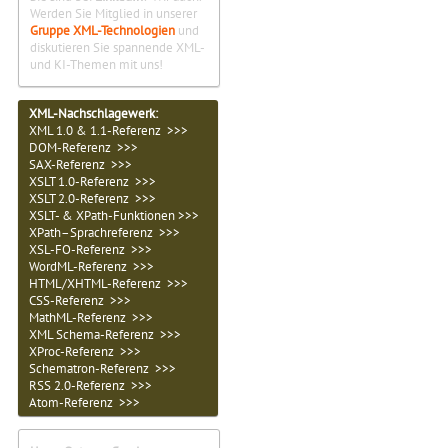
Werden Sie Mitglied in unserer
Gruppe XML-Technologien
und
diskutieren Sie spannende XML-
und KI-Themen mit uns!
XML-Nachschlagewerk:
XML 1.0 & 1.1-Referenz >>>
DOM-Referenz >>>
SAX-Referenz >>>
XSLT 1.0-Referenz >>>
XSLT 2.0-Referenz >>>
XSLT- & XPath-Funktionen >>>
XPath–Sprachreferenz >>>
XSL-FO-Referenz >>>
WordML-Referenz >>>
HTML/XHTML-Referenz >>>
CSS-Referenz >>>
MathML-Referenz >>>
XML Schema-Referenz >>>
XProc-Referenz >>>
Schematron-Referenz >>>
RSS 2.0-Referenz >>>
Atom-Referenz >>>