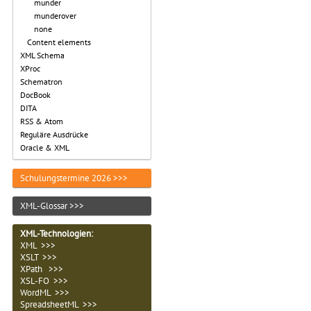
munder
munderover
none
Content elements
XML Schema
XProc
Schematron
DocBook
DITA
RSS & Atom
Reguläre Ausdrücke
Oracle & XML
Schulungstermine 2026 >>>
XML-Glossar >>>
XML-Technologien
:
XML >>>
XSLT >>>
XPath >>>
XSL-FO >>>
WordML >>>
SpreadsheetML >>>