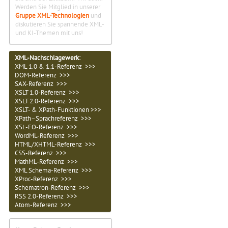
Werden Sie Mitglied in unserer
Gruppe XML-Technologien
und
diskutieren Sie spannende XML-
und KI-Themen mit uns!
XML-Nachschlagewerk:
XML 1.0 & 1.1-Referenz >>>
DOM-Referenz >>>
SAX-Referenz >>>
XSLT 1.0-Referenz >>>
XSLT 2.0-Referenz >>>
XSLT- & XPath-Funktionen >>>
XPath–Sprachreferenz >>>
XSL-FO-Referenz >>>
WordML-Referenz >>>
HTML/XHTML-Referenz >>>
CSS-Referenz >>>
MathML-Referenz >>>
XML Schema-Referenz >>>
XProc-Referenz >>>
Schematron-Referenz >>>
RSS 2.0-Referenz >>>
Atom-Referenz >>>