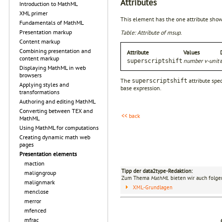
Attributes
Introduction to MathML
XML primer
This element has the one attribute show
Fundamentals of MathML
Presentation markup
Table: Attribute of msup.
Content markup
Combining presentation and
Attribute
Values
content markup
number v-unit
superscriptshift
Displaying MathML in web
browsers
The
attribute spe
superscriptshift
Applying styles and
base expression.
transformations
Authoring and editing MathML
Converting between TEX and
<< back
MathML
Using MathML for computations
Creating dynamic math web
pages
Presentation elements
maction
Tipp der data2type-Redaktion:
maligngroup
Zum Thema
MathML
bieten wir auch folge
malignmark
XML-Grundlagen
menclose
merror
mfenced
mfrac