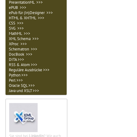
PresentationML >>>
ePUB >>>
ePub für (In)Designer >>>
HTML & XHTML >>>
CSS >>>
SVG >>>
MathML >>>
XML Schema >>>
XProc >>>
Schematron >>>
DocBook >>>
DITA >>>
RSS & Atom >>>
Reguläre Ausdrücke >>>
Python >>>
Perl >>>
Oracle SQL >>>
Java und XSLT >>>
Sie sind bei
LinkedIn
? Wir auch.