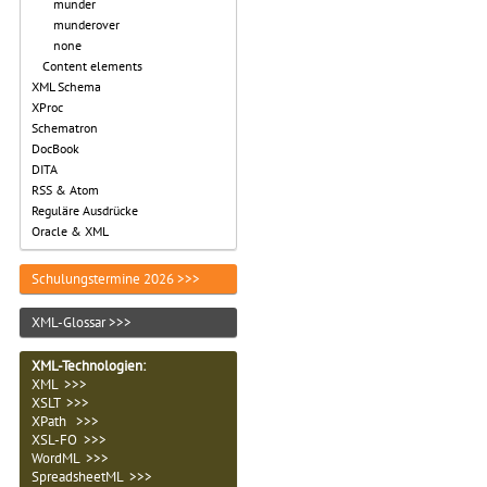
munder
munderover
none
Content elements
XML Schema
XProc
Schematron
DocBook
DITA
RSS & Atom
Reguläre Ausdrücke
Oracle & XML
Schulungstermine 2026 >>>
XML-Glossar >>>
XML-Technologien
:
XML >>>
XSLT >>>
XPath >>>
XSL-FO >>>
WordML >>>
SpreadsheetML >>>