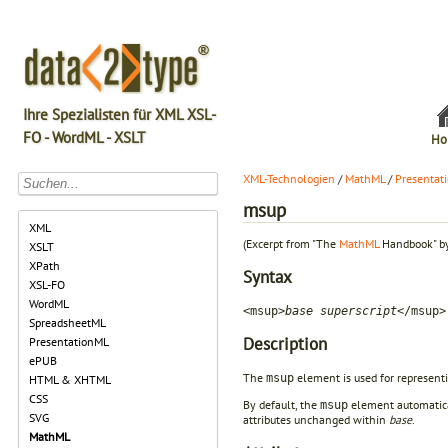
Ihre Spezialisten für XML XSL-
FO - WordML - XSLT
Ho
XML-Technologien
/
MathML
/
Presentat
msup
XML
(Excerpt from "The
MathML
Handbook" by
XSLT
XPath
Syntax
XSL-FO
WordML
<msup>
base superscript
</msup>
SpreadsheetML
Description
PresentationML
ePUB
The
element is used for representi
msup
HTML & XHTML
CSS
By default, the
element automatic
msup
SVG
attributes unchanged within
base
.
MathML