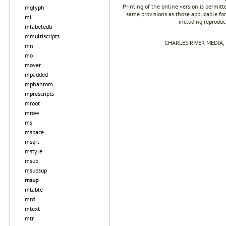
Printing of the online version is permit
mglyph
same provisions as those applicable for
mi
including reproduc
mlabeledtr
mmultiscripts
CHARLES RIVER MEDIA, I
mn
mo
mover
mpadded
mphantom
mprescripts
mroot
mrow
ms
mspace
msqrt
mstyle
msub
msubsup
msup
mtable
mtd
mtext
mtr