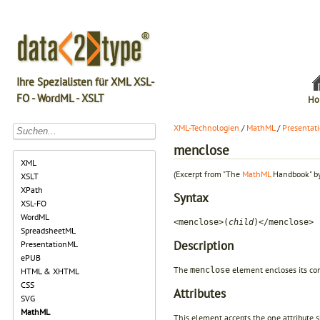
Ihre Spezialisten für XML XSL-
FO - WordML - XSLT
Ho
XML-Technologien
/
MathML
/
Presentat
menclose
XML
(Excerpt from "The
MathML
Handbook" by
XSLT
XPath
Syntax
XSL-FO
WordML
<menclose>(
child
)</menclose>
SpreadsheetML
Description
PresentationML
ePUB
The
element encloses its cont
menclose
HTML & XHTML
CSS
Attributes
SVG
MathML
This element accepts the one attribute 