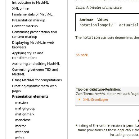
Introduction to MathML
Table: Attributes of menclose.
XML primer
Fundamentals of MathML
Attribute
Values
Presentation markup
notation
longdiv | actuarial
Content markup
Combining presentation and
content markup
The
attribute determines the
notation
Displaying MathML in web
browsers
Applying styles and
<< back
transformations
Authoring and editing MathML
Converting between TEX and
MathML
Using MathML for computations
Creating dynamic math web
Tipp der data2type-Redaktion:
pages
Zum Thema
MathML
bieten wir auch folge
Presentation elements
XML-Grundlagen
maction
maligngroup
malignmark
menclose
Printing of the online version is permit
merror
same provisions as those applicable for
mfenced
including reproduc
mfrac