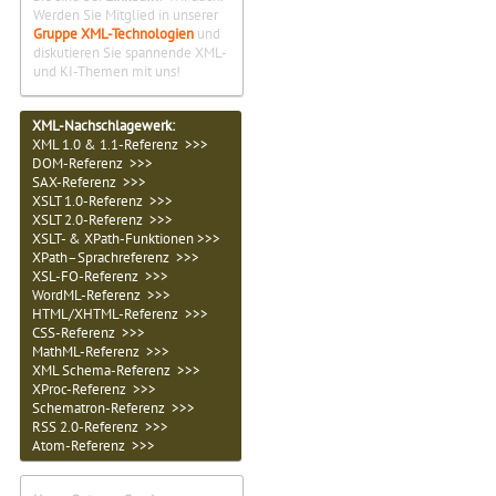
Werden Sie Mitglied in unserer
Gruppe XML-Technologien
und
diskutieren Sie spannende XML-
und KI-Themen mit uns!
XML-Nachschlagewerk:
XML 1.0 & 1.1-Referenz >>>
DOM-Referenz >>>
SAX-Referenz >>>
XSLT 1.0-Referenz >>>
XSLT 2.0-Referenz >>>
XSLT- & XPath-Funktionen >>>
XPath–Sprachreferenz >>>
XSL-FO-Referenz >>>
WordML-Referenz >>>
HTML/XHTML-Referenz >>>
CSS-Referenz >>>
MathML-Referenz >>>
XML Schema-Referenz >>>
XProc-Referenz >>>
Schematron-Referenz >>>
RSS 2.0-Referenz >>>
Atom-Referenz >>>