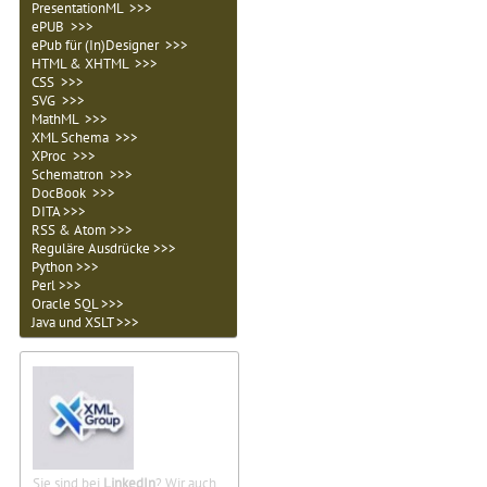
PresentationML >>>
ePUB >>>
ePub für (In)Designer >>>
HTML & XHTML >>>
CSS >>>
SVG >>>
MathML >>>
XML Schema >>>
XProc >>>
Schematron >>>
DocBook >>>
DITA >>>
RSS & Atom >>>
Reguläre Ausdrücke >>>
Python >>>
Perl >>>
Oracle SQL >>>
Java und XSLT >>>
Sie sind bei
LinkedIn
? Wir auch.