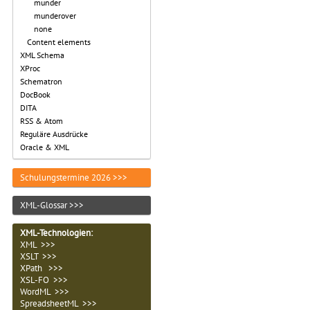
munder
munderover
none
Content elements
XML Schema
XProc
Schematron
DocBook
DITA
RSS & Atom
Reguläre Ausdrücke
Oracle & XML
Schulungstermine 2026 >>>
XML-Glossar >>>
XML-Technologien
:
XML >>>
XSLT >>>
XPath >>>
XSL-FO >>>
WordML >>>
SpreadsheetML >>>