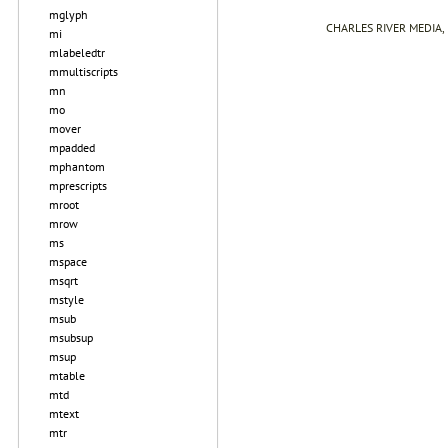
mglyph
CHARLES RIVER MEDIA, I
mi
mlabeledtr
mmultiscripts
mn
mo
mover
mpadded
mphantom
mprescripts
mroot
mrow
ms
mspace
msqrt
mstyle
msub
msubsup
msup
mtable
mtd
mtext
mtr