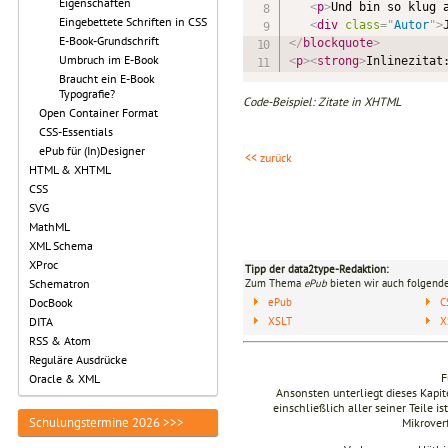
Eigenschaften
<
p
>
Und bin so klug 
Eingebettete Schriften in CSS
<
div
class
=
"
Autor
"
>
E-Book-Grundschrift
</
blockquote
>
Umbruch im E-Book
<
p
>
<
strong
>
Inlinezitat
Braucht ein E-Book
Typografie?
Code-Beispiel: Zitate in XHTML
Open Container Format
CSS-Essentials
ePub für (In)Designer
<< zurück
HTML & XHTML
CSS
SVG
MathML
XML Schema
XProc
Tipp der data2type-Redaktion:
Zum Thema
ePub
bieten wir auch folgende
Schematron
ePub
C
DocBook
DITA
XSLT
X
RSS & Atom
Reguläre Ausdrücke
F
Oracle & XML
Ansonsten unterliegt dieses Kap
einschließlich aller seiner Teile i
Schulungstermine 2026 >>>
Mikrover