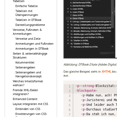
Tabellen
Einfache Tabelle
Tabellen mit
Überspannungen
Tabellen in DTBook
Darstellungsprobleme
Verweise, Fußnoten &
Anmerkungen
Verweise und Ziele
Anmerkungen und Fußnoten
Anmerkungen in DTBook
Seiten & seitenabhängige
Strukturen
Kolumnentitel
Abbildung: DTBook-Zitate (Adobe Digital 
Seitenangaben
Das gleiche Beispiel sieht in
XHTML
bis 
Seitenangaben und
aus:
Navigationskonzept
Welches Inhaltsformat
wählen?
<
p
>
<
strong
>
Blockzitat:
Fremde XML-Daten
<
blockquote
>
integrieren?
<
p
>
Habe nun, ach! P
Enhanced Content
<
p
>
Juristerei und M
Layout integrieren mit CSS
<
p
>
Und leider auch 
Einbinden von CSS
<
p
>
Durchaus studier
Erweiterungen von CSS-
<
p
>
Da steh ich nun,