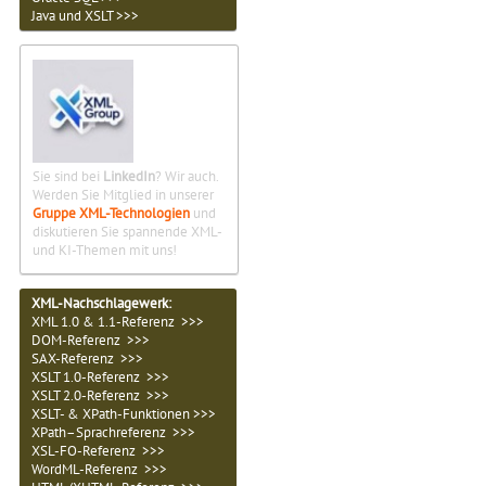
Java und XSLT >>>
Sie sind bei
LinkedIn
? Wir auch.
Werden Sie Mitglied in unserer
Gruppe XML-Technologien
und
diskutieren Sie spannende XML-
und KI-Themen mit uns!
XML-Nachschlagewerk:
XML 1.0 & 1.1-Referenz >>>
DOM-Referenz >>>
SAX-Referenz >>>
XSLT 1.0-Referenz >>>
XSLT 2.0-Referenz >>>
XSLT- & XPath-Funktionen >>>
XPath–Sprachreferenz >>>
XSL-FO-Referenz >>>
WordML-Referenz >>>