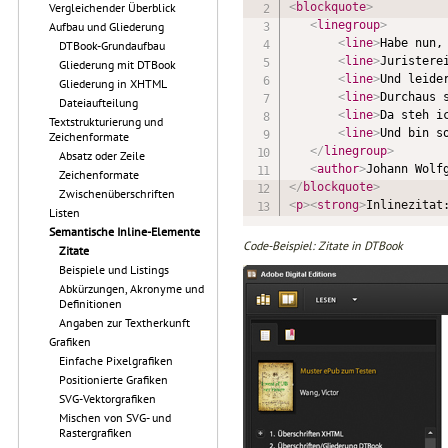
<
blockquote
>
Vergleichender Überblick
<
linegroup
>
Aufbau und Gliederung
<
line
>
Habe nun,
DTBook-Grundaufbau
<
line
>
Juristere
Gliederung mit DTBook
<
line
>
Und leide
Gliederung in XHTML
<
line
>
Durchaus 
Dateiaufteilung
<
line
>
Da steh i
Textstrukturierung und
<
line
>
Und bin s
Zeichenformate
</
linegroup
>
Absatz oder Zeile
<
author
>
Johann Wolf
Zeichenformate
</
blockquote
>
Zwischenüberschriften
<
p
>
<
strong
>
Inlinezitat
Listen
Semantische Inline-Elemente
Code-Beispiel: Zitate in DTBook
Zitate
Beispiele und Listings
Abkürzungen, Akronyme und
Definitionen
Angaben zur Textherkunft
Grafiken
Einfache Pixelgrafiken
Positionierte Grafiken
SVG-Vektorgrafiken
Mischen von SVG- und
Rastergrafiken