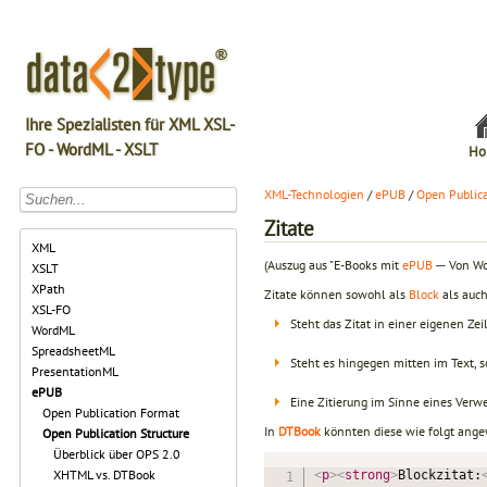
Ihre Spezialisten für XML XSL-
FO - WordML - XSLT
Ho
XML-Technologien
/
ePUB
/
Open Publica
Zitate
XML
(Auszug aus "E-Books mit
ePUB
─ Von W
XSLT
XPath
Zitate können sowohl als
Block
als auch
XSL-FO
Steht das Zitat in einer eigenen Ze
WordML
SpreadsheetML
Steht es hingegen mitten im Text, s
PresentationML
ePUB
Eine Zitierung im Sinne eines Verwe
Open Publication Format
In
DTBook
könnten diese wie folgt ang
Open Publication Structure
Überblick über OPS 2.0
XHTML vs. DTBook
<
p
>
<
strong
>
Blockzitat: