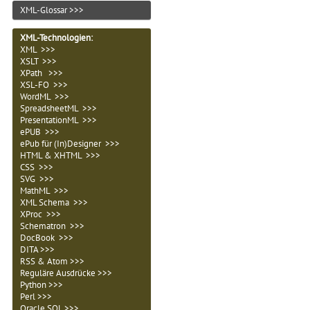
XML-Glossar >>>
XML-Technologien
:
XML >>>
XSLT >>>
XPath >>>
XSL-FO >>>
WordML >>>
SpreadsheetML >>>
PresentationML >>>
ePUB >>>
ePub für (In)Designer >>>
HTML & XHTML >>>
CSS >>>
SVG >>>
MathML >>>
XML Schema >>>
XProc >>>
Schematron >>>
DocBook >>>
DITA >>>
RSS & Atom >>>
Reguläre Ausdrücke >>>
Python >>>
Perl >>>
Oracle SQL >>>