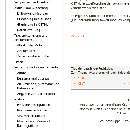
Vergleichender Überblick
XHTML ist zweifelsohne der bekanntere
verarbeitet werden kann.
Aufbau und Gliederung
DTBook-Grundaufbau
Im Ergebnis kann daher momentan nur X
Gliederung mit DTBook
Quelldatenhaltung soweit möglich kompa
Gliederung in XHTML
Dateiaufteilung
Textstrukturierung und
<< zurück
Zeichenformate
Absatz oder Zeile
Zeichenformate
Zwischenüberschriften
Listen
Semantische Inline-Elemente
Tipp der data2type-Redaktion:
Zum Thema
ePub
bieten wir auch folgende
Zitate
ePub
C
Beispiele und Listings
Abkürzungen, Akronyme und
XSLT
X
Definitionen
Angaben zur Textherkunft
Grafiken
F
Ansonsten unterliegt dieses Kap
Einfache Pixelgrafiken
einschließlich aller seiner Teile i
Positionierte Grafiken
Mikrover
SVG-Vektorgrafiken
Verlagsgruppe Hüthi
Mischen von SVG- und
Rastergrafiken