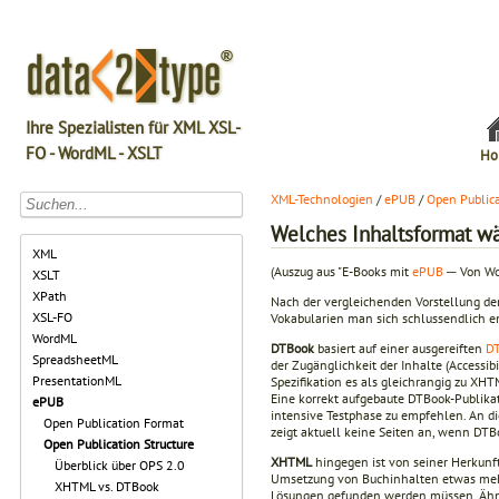
Ihre Spezialisten für XML XSL-
FO - WordML - XSLT
Ho
XML-Technologien
/
ePUB
/
Open Publica
Welches Inhaltsformat w
XML
(Auszug aus "E-Books mit
ePUB
─ Von W
XSLT
XPath
Nach der vergleichenden Vorstellung d
XSL-FO
Vokabularien man sich schlussendlich en
WordML
DTBook
basiert auf einer ausgereiften
D
SpreadsheetML
der Zugänglichkeit der Inhalte (Accessi
PresentationML
Spezifikation es als gleichrangig zu XH
Eine korrekt aufgebaute DTBook-Publikati
ePUB
intensive Testphase zu empfehlen. An di
Open Publication Format
zeigt aktuell keine Seiten an, wenn DT
Open Publication Structure
XHTML
hingegen ist von seiner Herkunf
Überblick über OPS 2.0
Umsetzung von Buchinhalten etwas mehr E
XHTML vs. DTBook
Lösungen gefunden werden müssen. Ähnlic