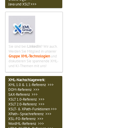
Java und XSLT >>>
Sie sind bei
LinkedIn
? Wir auch.
Werden Sie Mitglied in unserer
Gruppe XML-Technologien
und
diskutieren Sie spannende XML-
und KI-Themen mit uns!
XML-Nachschlagewerk:
XML 1.0 & 1.1-Referenz >>>
DOM-Referenz >>>
SAX-Referenz >>>
XSLT 1.0-Referenz >>>
XSLT 2.0-Referenz >>>
XSLT- & XPath-Funktionen >>>
XPath–Sprachreferenz >>>
XSL-FO-Referenz >>>
WordML-Referenz >>>