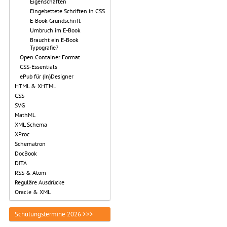
Eigenschaften
Eingebettete Schriften in CSS
E-Book-Grundschrift
Umbruch im E-Book
Braucht ein E-Book
Typografie?
Open Container Format
CSS-Essentials
ePub für (In)Designer
HTML & XHTML
CSS
SVG
MathML
XML Schema
XProc
Schematron
DocBook
DITA
RSS & Atom
Reguläre Ausdrücke
Oracle & XML
Schulungstermine 2026 >>>