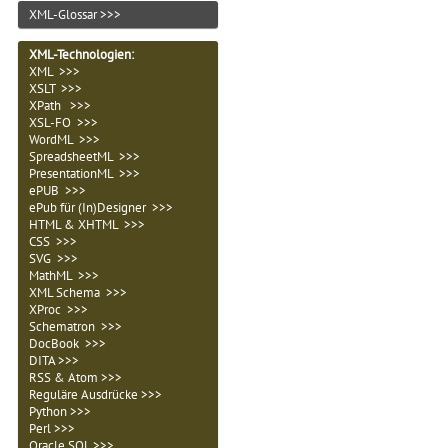
XML-Glossar >>>
XML-Technologien
:
XML >>>
XSLT >>>
XPath >>>
XSL-FO >>>
WordML >>>
SpreadsheetML >>>
PresentationML >>>
ePUB >>>
ePub für (In)Designer >>>
HTML & XHTML >>>
CSS >>>
SVG >>>
MathML >>>
XML Schema >>>
XProc >>>
Schematron >>>
DocBook >>>
DITA >>>
RSS & Atom >>>
Reguläre Ausdrücke >>>
Python >>>
Perl >>>
Oracle SQL >>>