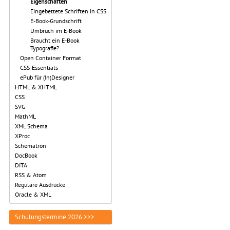
Eigenschaften
Eingebettete Schriften in CSS
E-Book-Grundschrift
Umbruch im E-Book
Braucht ein E-Book
Typografie?
Open Container Format
CSS-Essentials
ePub für (In)Designer
HTML & XHTML
CSS
SVG
MathML
XML Schema
XProc
Schematron
DocBook
DITA
RSS & Atom
Reguläre Ausdrücke
Oracle & XML
Schulungstermine 2026 >>>