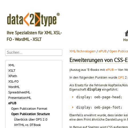
Ihre Spezialisten für XML XSL-
FO - WordML - XSLT
Ho
XML-Technologien
/
ePUB
/
Open Publica
Erweiterungen von CSS-E
XML
(Auszug aus "E-Books mit
ePUB
─ Von W
XSLT
XPath
In den folgenden Punkten wurde
OPS
2.
XSL-FO
Als Ersatz für die fehlende Kopfzeile/K
WordML
Eigenschaft
eingeführt:
display
SpreadsheetML
display: oeb-page-head;
PresentationML
ePUB
display: oeb-page-foot;
Open Publication Format
Open Publication Structure
Ebenfalls erwähnt wurde, dass leider ke
eine dem Print ähnliche Darstellung in 
Überblick über OPS 2.0
XHTML vs. DTBook
In Bezug auf Spalten wird CSS außerde