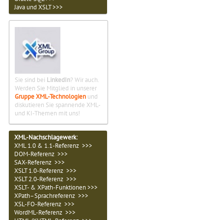
Java und XSLT >>>
Sie sind bei
LinkedIn
? Wir auch.
Werden Sie Mitglied in unserer
Gruppe XML-Technologien
und
diskutieren Sie spannende XML-
und KI-Themen mit uns!
XML-Nachschlagewerk:
XML 1.0 & 1.1-Referenz >>>
DOM-Referenz >>>
SAX-Referenz >>>
XSLT 1.0-Referenz >>>
XSLT 2.0-Referenz >>>
XSLT- & XPath-Funktionen >>>
XPath–Sprachreferenz >>>
XSL-FO-Referenz >>>
WordML-Referenz >>>