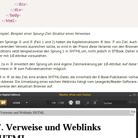
</
div
>
</
div
>
</
body
>
</
html
>
spiel: Beispiel einer Sprung-Ziel-Struktur eines Verweises
den Sprünge ① und ② (Fall 1 und 2) haben die Kapitelstrukturen ⑥ bzw. ⑦ als Ziel. Auc
ierenden Verweis ausreichen sollte, so wird in der Praxis diese Variante von den Browse
 Editions setzt beispielsweise den Sprung 1 in XHTML um, nicht jedoch in DTBook. Daher 
er mit
-Attribut vorzuziehen.
id
l 2a in ③ erweitert den Sprung um eine eigene Zielmarkierung per
-Attribut. Auf diese
id
ntext in ⑧ zum Fußnotenzeichen möglich.
 3 in ④ ist das Ziel eine andere XHTML-Datei, die innerhalb der E-Book-Publikation vorha
t-Adresse. Die Umsetzung eines solchen Weblinks hängt vom Lesegerät/Reader-Software 
lsweise den aktuellen Browser auf.