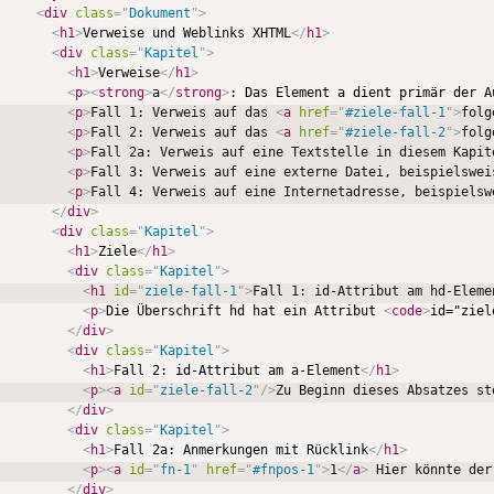
<
div
class
=
"
Dokument
"
>
<
h1
>
Verweise und Weblinks XHTML
</
h1
>
<
div
class
=
"
Kapitel
"
>
<
h1
>
Verweise
</
h1
>
<
p
>
<
strong
>
a
</
strong
>
: Das Element a dient primär der A
<
p
>
Fall 1: Verweis auf das 
<
a
href
=
"
#ziele-fall-1
"
>
folg
<
p
>
Fall 2: Verweis auf das 
<
a
href
=
"
#ziele-fall-2
"
>
folg
<
p
>
Fall 2a: Verweis auf eine Textstelle in diesem Kapit
<
p
>
Fall 3: Verweis auf eine externe Datei, beispielswei
<
p
>
Fall 4: Verweis auf eine Internetadresse, beispielsw
</
div
>
<
div
class
=
"
Kapitel
"
>
<
h1
>
Ziele
</
h1
>
<
div
class
=
"
Kapitel
"
>
<
h1
id
=
"
ziele-fall-1
"
>
Fall 1: id-Attribut am hd-Eleme
<
p
>
Die Überschrift hd hat ein Attribut 
<
code
>
id="ziel
</
div
>
<
div
class
=
"
Kapitel
"
>
<
h1
>
Fall 2: id-Attribut am a-Element
</
h1
>
<
p
>
<
a
id
=
"
ziele-fall-2
"
/>
Zu Beginn dieses Absatzes st
</
div
>
<
div
class
=
"
Kapitel
"
>
<
h1
>
Fall 2a: Anmerkungen mit Rücklink
</
h1
>
<
p
>
<
a
id
=
"
fn-1
"
href
=
"
#fnpos-1
"
>
1
</
a
>
 Hier könnte der
</
div
>