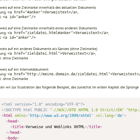
weis auf eine Zielmarke innerhalb des aktuellen Dokuments
rung:
,
<a href="#anker">Verweistext</a>
l:
<a id="anker"/>
weis auf eine Zielmarke innerhalb eines anderen Dokuments
rung:
,
<a href="zieldatei.html#anker">Verweistext</a>
l:
<a id="anker"/>
weis auf ein anderes Dokuments als Ganzes (ohne Zielmarke)
rung:
,
<a href="zieldatei.html">Verweistext</a>
l: ohne Zielmarke
weis auf ein Internetdokument
rung:
<a href="http://meine.domain.de/zieldatei.html">Verweistext<
l: ohne Zielmarke
en wir zur Illustration das folgende Beispiel, das zunächst im ersten Kapitel die Sprüng
<?xml version="1.0" encoding="UTF-8"?>
<!
DOCTYPE
html
PUBLIC
"-//W3C//DTD XHTML 1.0 Strict//EN"
"http:
<
html
xmlns
=
"
http://www.w3.org/1999/xhtml
"
xml:
lang
=
"
de
"
>
<
head
>
<
title
>
Verweise und Weblinks XHTML
</
title
>
</
head
>
<
body
>