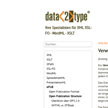
Ihre Spezialisten für XML XSL-
FO - WordML - XSLT
XML-Tec
Verw
XML
(Auszug
XSLT
XPath
Ein
Ver
XSL-FO
hinterle
stamme
WordML
jedem E
SpreadsheetML
PresentationML
Das El
innerha
ePUB
wird me
Open Publication Format
sei ang
Open Publication Structure
eines
i
beginne
Überblick über OPS 2.0
XHTML vs. DTBook
Die fol