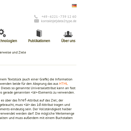
+49 - 6221 - 739 12 60
kontakt(at)data2type.de
chnologien
Publikationen
Über uns
erweise und Ziele
nem Textstück (auch einer Grafik) die Information
wenden beide für den Absprung das aus
HTML
. Dieses so genannte Universalattribut kann an fast
des gerade genannten
-Elements zu verwenden.
<a>
t es über das
-Attribut auf das Ziel; der
href
 gebraucht, muss
das
-Attribut tragen und
<a>
id
ments eindeutig sein. Der Vollständigkeit halber
t verwendet werden darf. Die mögliche Wertemenge
enthalten und muss außerdem mit einem Buchstaben