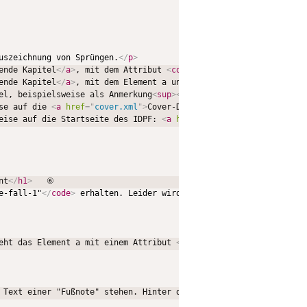
uszeichnung von Sprüngen.
</
p
>
ende Kapitel
</
a
>
, mit dem Attribut 
<
code
>
id="ziele-fall-1"
</
code
ende Kapitel
</
a
>
, mit dem Element a und dessen Attribut 
<
code
>
id
el, beispielsweise als Anmerkung
<
sup
>
<
a
href
=
"
#fn-1
"
id
=
"
fnpos-1
se auf die 
<
a
href
=
"
cover.xml
"
>
Cover-Datei
</
a
>
.
</
p
>
   ④

eise auf die Startseite des IDPF: 
<
a
href
=
"
http://www.idpf.org/
"
nt
</
h1
>
   ⑥

e-fall-1"
</
code
>
 erhalten. Leider wird ein solches Ziel häufig n
eht das Element a mit einem Attribut 
<
code
>
id="ziele-fall-2"
</
co
 Text einer "Fußnote" stehen. Hinter dem Fußnotenzeichen steht w