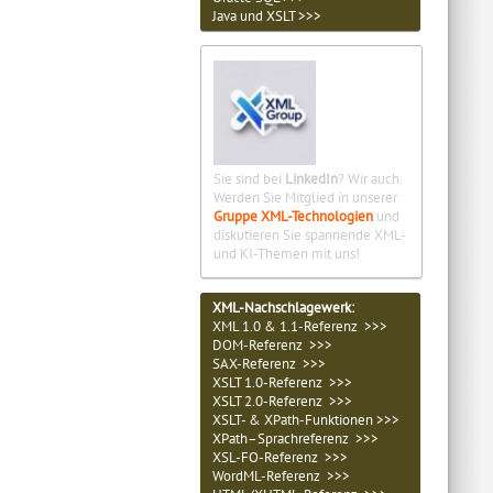
Java und XSLT >>>
Sie sind bei
LinkedIn
? Wir auch.
Werden Sie Mitglied in unserer
Gruppe XML-Technologien
und
diskutieren Sie spannende XML-
und KI-Themen mit uns!
XML-Nachschlagewerk:
XML 1.0 & 1.1-Referenz >>>
DOM-Referenz >>>
SAX-Referenz >>>
XSLT 1.0-Referenz >>>
XSLT 2.0-Referenz >>>
XSLT- & XPath-Funktionen >>>
XPath–Sprachreferenz >>>
XSL-FO-Referenz >>>
WordML-Referenz >>>