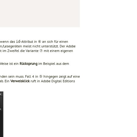
h wenn das
-Attribut in ⑥ an sich für einen
id
rn/Lesegeräten meist nicht unterstützt. Der Adobe
ist im Zweifel die Variante ⑦ mit einem eigenen
 Weise ist ein
Rücksprung
im Beispiel aus dem
nden sein muss. Fall 4 in ⑤ hingegen zeigt auf eine
ab. Ein
Verweisklick
ruft in Adobe Digital Editions