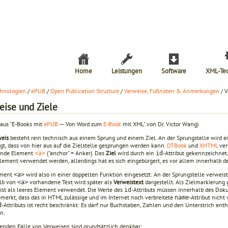
Home
Leistungen
Software
XML-Te
hnologien
/
ePUB
/
Open Publication Structure
/
Verweise, Fußnoten & Anmerkungen
/ V
eise und Ziele
 aus "E-Books mit
ePUB
─ Von Word zum
E-Book
mit XML" von Dr. Victor Wang)
weis
besteht rein technisch aus einem Sprung und einem Ziel. An der Sprungstelle wird ei
gt, dass von hier aus auf die Zielstelle gesprungen werden kann.
DTBook
und
XHTML
ver
nde Element
("anchor" = Anker). Das
Ziel
wird durch ein
-Attribut gekennzeichnet
<a>
id
lement verwendet werden, allerdings hat es sich eingebürgert, es vor allem innerhalb 
ement
wird also in einer doppelten Funktion eingesetzt: An der Sprungstelle verweis
<a>
lb von
vorhandene Text wird später als
Verweistext
dargestellt. Als Zielmarkierung
<a>
ist als leeres Element verwendet. Die Werte des
-Attributs müssen innerhalb des Doku
id
emerkt, dass das in HTML zulässige und im Internet noch verbreitete
-Attribut nich
name
-Attributs ist recht beschränkt: Es darf nur Buchstaben, Zahlen und den Unterstrich 
d
n.
genden Fälle von Verweisen sind grundsätzlich denkbar: