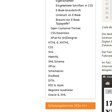
Eigenschaften
Eingebettete Schriften in CSS
E-Book-Grundschrift
Umbruch im E-Book
Braucht ein E-Book
Typografie?
Code-Bei
Open Container Format
CSS-Essentials
Die bei
funktion
ePub für (In)Designer
Digital
HTML & XHTML
Zielank
CSS
Der Fal
SVG
Fußnote
MathML
XML Schema
Im Fall
Interne
XProc
beispie
Schematron
DocBook
DITA
RSS & Atom
Reguläre Ausdrücke
Oracle & XML
Schulungstermine 2026 >>>