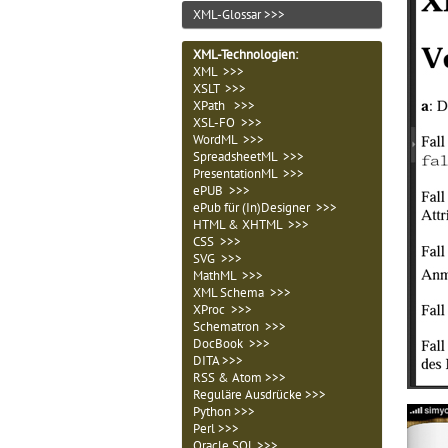
XML-Glossar >>>
XML-Technologien
:
XML >>>
XSLT >>>
XPath >>>
XSL-FO >>>
WordML >>>
SpreadsheetML >>>
PresentationML >>>
ePUB >>>
ePub für (In)Designer >>>
HTML & XHTML >>>
CSS >>>
SVG >>>
MathML >>>
XML Schema >>>
XProc >>>
Schematron >>>
DocBook >>>
DITA >>>
RSS & Atom >>>
Reguläre Ausdrücke >>>
Python >>>
Perl >>>
Oracle SQL >>>