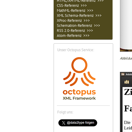
HTML/XHTML-Referenz >>>
CSS-Referenz >>>
MathML-Referenz >>>
XML Schema-Referenz >>>
XProc-Referenz >>>
Schematron-Referenz >>>
RSS 2.0-Referenz >>>
Atom-Referenz >>>
Unser Octopus Service:
Abbildun
Folgt uns: