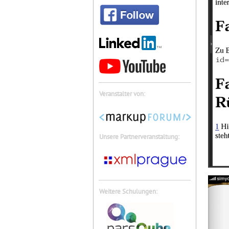
Veranstalter von:
Unsere Partnerveranstaltung:
Weitere Schulungen: