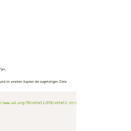
,
/a>
e und im zweiten Kapitel die zugehörigen Ziele
//www.w3.org/TR/xhtml1/DTD/xhtml1-strict.dtd"
>