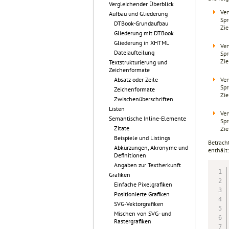
Vergleichender Überblick
Ver
Aufbau und Gliederung
Sp
DTBook-Grundaufbau
Zie
Gliederung mit DTBook
Gliederung in XHTML
Ver
Dateiaufteilung
Sp
Zie
Textstrukturierung und
Zeichenformate
Ver
Absatz oder Zeile
Sp
Zeichenformate
Zie
Zwischenüberschriften
Listen
Ver
Semantische Inline-Elemente
Sp
Zitate
Zie
Beispiele und Listings
Betracht
Abkürzungen, Akronyme und
enthält:
Definitionen
Angaben zur Textherkunft
Grafiken
Einfache Pixelgrafiken
Positionierte Grafiken
SVG-Vektorgrafiken
Mischen von SVG- und
Rastergrafiken