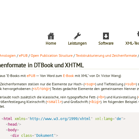
Home
Leistungen
Software
XML-Te
hnologien
/
ePUB
/
Open Publication Structure
/
Textstrukturierung und Zeichenformate
/
henformate in DTBook und XHTML
 aus "E-Books mit
ePUB
─ Von Word zum
E-Book
mit XML" von Dr. Victor Wang)
 Zeichenformaten stellen nur die Elemente zur Hoch- (
) und Tiefstellung (
)
<sup>
<sub>
rk hervorgehobenen (
) Textes gedachte Elemente den gemeinsamen Nenner 
<strong>
erlaubt noch zusätzlich die klassische, rein typografische Fett- (
) und Kursivstellung (
<b>
rößenfestlegung Kleinschrift (
) und Großschrift (
). Im folgenden Beispie
<small>
<big>
et.
<
html
xmlns
=
"
http://www.w3.org/1999/xhtml
"
xml:
lang
=
"
de
"
>
<
head
/>
<
body
>
<
div
class
=
"
Dokument
"
>