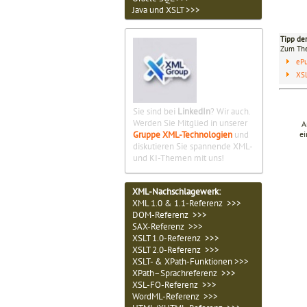
Java und XSLT >>>
Tipp de
Zum T
eP
XS
Sie sind bei
LinkedIn
? Wir auch.
Werden Sie Mitglied in unserer
A
ei
Gruppe XML-Technologien
und
diskutieren Sie spannende XML-
und KI-Themen mit uns!
XML-Nachschlagewerk:
XML 1.0 & 1.1-Referenz >>>
DOM-Referenz >>>
SAX-Referenz >>>
XSLT 1.0-Referenz >>>
XSLT 2.0-Referenz >>>
XSLT- & XPath-Funktionen >>>
XPath–Sprachreferenz >>>
XSL-FO-Referenz >>>
WordML-Referenz >>>