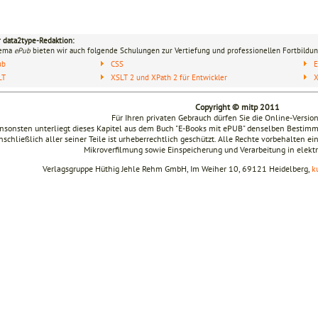
r data2type-Redaktion:
hema
ePub
bieten wir auch folgende Schulungen zur Vertiefung und professionellen Fortbildun
ub
CSS
E
LT
XSLT 2 und XPath 2 für Entwickler
X
Copyright © mitp 2011
Für Ihren privaten Gebrauch dürfen Sie die Online-Versio
nsonsten unterliegt dieses Kapitel aus dem Buch "E-Books mit ePUB" denselben Besti
nschließlich aller seiner Teile ist urheberrechtlich geschützt. Alle Rechte vorbehalten ei
Mikroverfilmung sowie Einspeicherung und Verarbeitung in elek
Verlagsgruppe Hüthig Jehle Rehm GmbH, Im Weiher 10, 69121 Heidelberg,
k