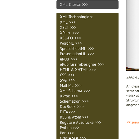
XML-Glossar >>>
XML-Technologien
:
XML >>>
XSLT >>>
XPath >>>
XSL-FO >>>
WordML >>>
SpreadsheetML >>>
PresentationML >>>
ePUB >>>
ePub für (In)Designer >>>
HTML & XHTML >>>
CSS >>>
Abbildu
SVG >>>
MathML >>>
An diese
XML Schema >>>
semanti
al
<em>
XProc >>>
Struktur
Schematron >>>
angese
DocBook >>>
DITA >>>
RSS & Atom >>>
<< zurü
Reguläre Ausdrücke >>>
Python >>>
Perl >>>
Oracle SQL >>>