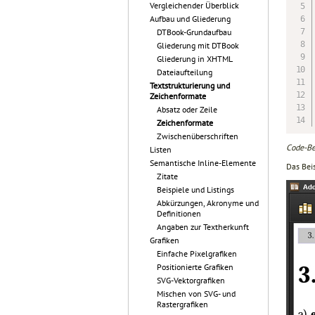
Vergleichender Überblick
Aufbau und Gliederung
DTBook-Grundaufbau
Gliederung mit DTBook
Gliederung in XHTML
Dateiaufteilung
Textstrukturierung und
Zeichenformate
Absatz oder Zeile
Zeichenformate
Zwischenüberschriften
Code-Be
Listen
Semantische Inline-Elemente
Das Beis
Zitate
Beispiele und Listings
Abkürzungen, Akronyme und
Definitionen
Angaben zur Textherkunft
Grafiken
Einfache Pixelgrafiken
Positionierte Grafiken
SVG-Vektorgrafiken
Mischen von SVG- und
Rastergrafiken