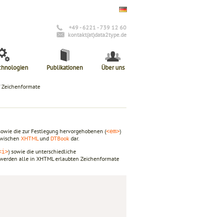
+49 - 6221 - 739 12 60
kontakt(at)data2type.de
chnologien
Publikationen
Über uns
 Zeichenformate
 sowie die zur Festlegung hervorgehobenen (
)
<em>
zwischen
XHTML
und
DTBook
dar.
) sowie die unterschiedliche
<i>
l werden alle in XHTML erlaubten Zeichenformate