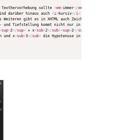
 Texthervorhebung sollte 
<
em
>
immer
</
em
>
 einen inhaltlichen Grund
ind darüber hinaus auch 
<
i
>
kursiv
</
i
>
 oder 
<
b
>
fett
</
b
>
 als rein 
s Weiteren gibt es in XHTML auch Zeichenformate für Schriftgröße
- und Tiefstellung kommt nicht nur in Formeln vor.
</
p
>
<
sup
>
2
</
sup
>
 + x
<
sub
>
2
</
sub
>
<
sup
>
2
</
sup
>
 = x
<
sub
>
3
</
sub
>
<
sup
>
2
</
n und x
<
sub
>
3
</
sub
>
 die Hypotenuse in einem rechtwinkligen Dreie