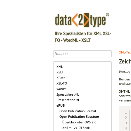
Ihre Spezialisten für XML XSL-
FO - WordML - XSLT
XML-Tec
Zeic
XML
(Auszug
XSLT
XPath
Bei den
XSL-FO
und sta
WordML
XHTML
SpreadsheetML
Schriftg
PresentationML
verwend
ePUB
Open Publication Format
Open Publication Structure
Überblick über OPS 2.0
XHTML vs. DTBook