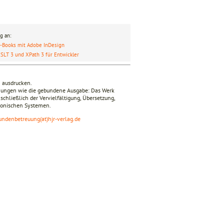
g an:
-Books mit Adobe InDesign
SLT 3 und XPath 3 für Entwickler
n ausdrucken.
mmungen wie die gebundene Ausgabe: Das Werk
nschließlich der Vervielfältigung, Übersetzung,
tronischen Systemen.
undenbetreuung(at)hjr-verlag.de