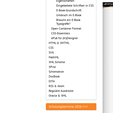
Eigenschaften
Eingebettete Schriften in CSS
E-Book-Grundschrift
Umbruch im E-Book
Braucht ein E-Book
Typografie?
Open Container Format
CSS-Essentials
ePub für (In)Designer
HTML & XHTML
CSS
SVG
MathML
XML Schema
XProc
Schematron
DocBook
DITA
RSS & Atom
Reguläre Ausdrücke
Oracle & XML
Schulungstermine 2026 >>>