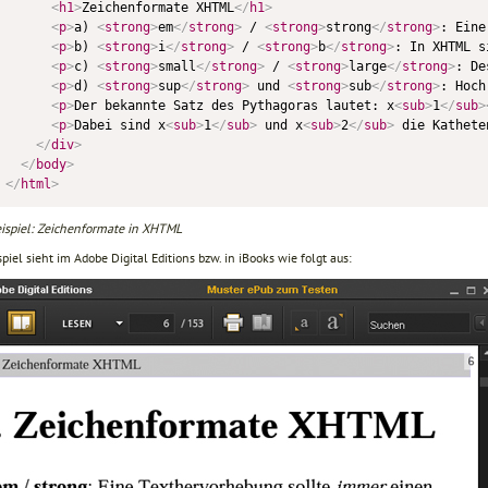
<
h1
>
Zeichenformate XHTML
</
h1
>
<
p
>
a) 
<
strong
>
em
</
strong
>
 / 
<
strong
>
strong
</
strong
>
: Eine
<
p
>
b) 
<
strong
>
i
</
strong
>
 / 
<
strong
>
b
</
strong
>
: In XHTML s
<
p
>
c) 
<
strong
>
small
</
strong
>
 / 
<
strong
>
large
</
strong
>
: De
<
p
>
d) 
<
strong
>
sup
</
strong
>
 und 
<
strong
>
sub
</
strong
>
: Hoch
<
p
>
Der bekannte Satz des Pythagoras lautet: x
<
sub
>
1
</
sub
>
<
p
>
Dabei sind x
<
sub
>
1
</
sub
>
 und x
<
sub
>
2
</
sub
>
 die Kathete
</
div
>
</
body
>
</
html
>
ispiel: Zeichenformate in XHTML
piel sieht im Adobe Digital Editions bzw. in iBooks wie folgt aus: