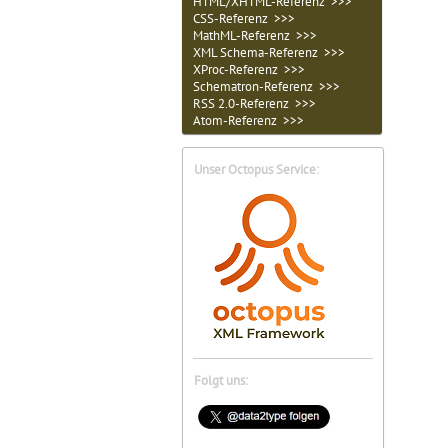
HTML/XHTML-Referenz >>>
CSS-Referenz >>>
MathML-Referenz >>>
XML Schema-Referenz >>>
XProc-Referenz >>>
Schematron-Referenz >>>
RSS 2.0-Referenz >>>
Atom-Referenz >>>
Unser Octopus Service:
Folgt uns: