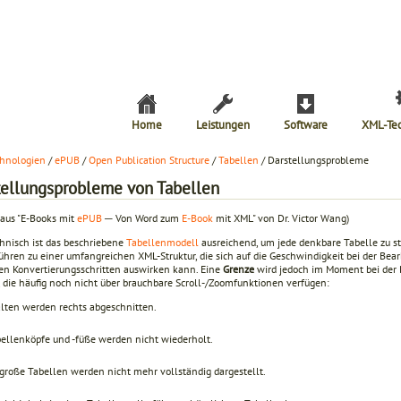
Home
Leistungen
Software
XML-Te
hnologien
/
ePUB
/
Open Publication Structure
/
Tabellen
/ Darstellungsprobleme
tellungsprobleme von Tabellen
 aus "E-Books mit
ePUB
─ Von Word zum
E-Book
mit XML" von Dr. Victor Wang)
chnisch ist das beschriebene
Tabellenmodell
ausreichend, um jede denkbare Tabelle zu st
führen zu einer umfangreichen XML-Struktur, die sich auf die Geschwindigkeit bei der Bea
en Konvertierungsschritten auswirken kann. Eine
Grenze
wird jedoch im Moment bei der 
, die häufig noch nicht über brauchbare Scroll-/Zoomfunktionen verfügen:
lten werden rechts abgeschnitten.
ellenköpfe und -füße werden nicht wiederholt.
große Tabellen werden nicht mehr vollständig dargestellt.