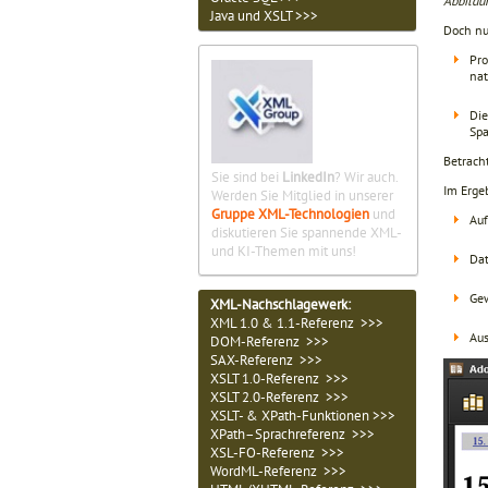
Abbildun
Java und XSLT >>>
Doch nu
Pro
nat
Die
Spa
Betracht
Sie sind bei
LinkedIn
? Wir auch.
Im Ergeb
Werden Sie Mitglied in unserer
Gruppe XML-Technologien
und
Auf
diskutieren Sie spannende XML-
und KI-Themen mit uns!
Dat
Gew
XML-Nachschlagewerk:
XML 1.0 & 1.1-Referenz >>>
Aus
DOM-Referenz >>>
SAX-Referenz >>>
XSLT 1.0-Referenz >>>
XSLT 2.0-Referenz >>>
XSLT- & XPath-Funktionen >>>
XPath–Sprachreferenz >>>
XSL-FO-Referenz >>>
WordML-Referenz >>>