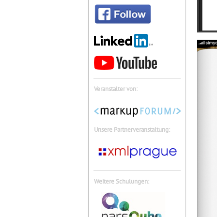
Veranstalter von:
Unsere Partnerveranstaltung:
Weitere Schulungen: