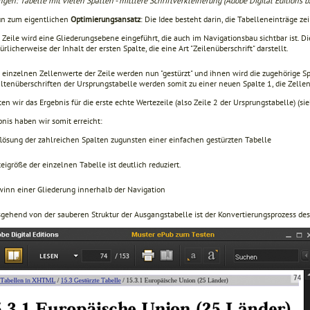
gen: Tabelle mit vielen Spalten - mittlere Schriftverkleinerung (Adobe Digital Editions b
n zum eigentlichen
Optimierungsansatz
: Die Idee besteht darin, die Tabelleneinträge ze
 Zeile wird eine Gliederungsebene eingeführt, die auch im Navigationsbau sichtbar ist. Di
ürlicherweise der Inhalt der ersten Spalte, die eine Art "Zeilenüberschrift" darstellt.
 einzelnen Zellenwerte der Zeile werden nun "gestürzt" und ihnen wird die zugehörige Sp
ltenüberschriften der Ursprungstabelle werden somit zu einer neuen Spalte 1, die Zelle
en wir das Ergebnis für die erste echte Wertezeile (also Zeile 2 der Ursprungstabelle) (
nis haben wir somit erreicht:
lösung der zahlreichen Spalten zugunsten einer einfachen gestürzten Tabelle
eigröße der einzelnen Tabelle ist deutlich reduziert.
inn einer Gliederung innerhalb der Navigation
gehend von der sauberen Struktur der Ausgangstabelle ist der Konvertierungsprozess de