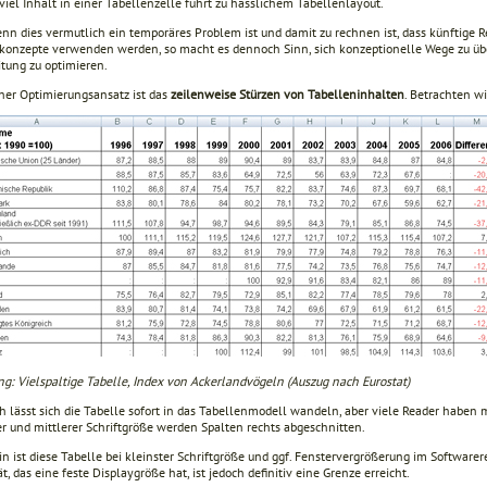
viel Inhalt in einer Tabellenzelle führt zu hässlichem Tabellenlayout.
nn dies vermutlich ein temporäres Problem ist und damit zu rechnen ist, dass künftige R
konzepte verwenden werden, so macht es dennoch Sinn, sich konzeptionelle Wege zu über
itung zu optimieren.
cher Optimierungsansatz ist das
zeilenweise Stürzen von Tabelleninhalten
. Betrachten wi
ng: Vielspaltige Tabelle, Index von Ackerlandvögeln (Auszug nach Eurostat)
h lässt sich die Tabelle sofort in das Tabellenmodell wandeln, aber viele Reader haben 
r und mittlerer Schriftgröße werden Spalten rechts abgeschnitten.
n ist diese Tabelle bei kleinster Schriftgröße und ggf. Fenstervergrößerung im Software
t, das eine feste Displaygröße hat, ist jedoch definitiv eine Grenze erreicht.