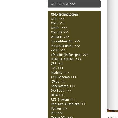
XML-Glossar >>>
XML-Technologien
:
XML >>>
XSLT >>>
XPath >>>
XSL-FO >>>
WordML >>>
SpreadsheetML >>>
PresentationML >>>
ePUB >>>
ePub für (In)Designer >>>
HTML & XHTML >>>
CSS >>>
SVG >>>
MathML >>>
XML Schema >>>
XProc >>>
Schematron >>>
DocBook >>>
DITA >>>
RSS & Atom >>>
Reguläre Ausdrücke >>>
Python >>>
Perl >>>
Oracle SQL >>>