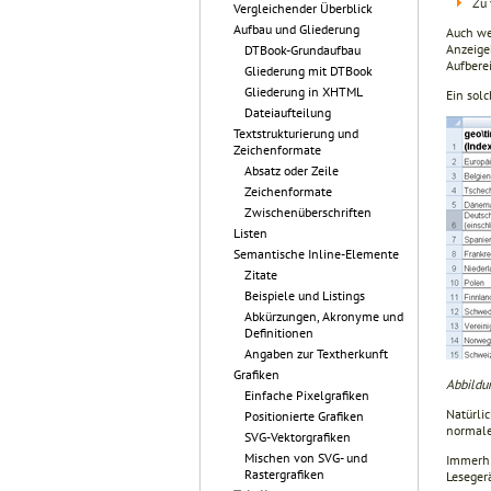
Zu 
Vergleichender Überblick
Aufbau und Gliederung
Auch we
Anzeige
DTBook-Grundaufbau
Aufbere
Gliederung mit DTBook
Gliederung in XHTML
Ein sol
Dateiaufteilung
Textstrukturierung und
Zeichenformate
Absatz oder Zeile
Zeichenformate
Zwischenüberschriften
Listen
Semantische Inline-Elemente
Zitate
Beispiele und Listings
Abkürzungen, Akronyme und
Definitionen
Angaben zur Textherkunft
Grafiken
Abbildu
Einfache Pixelgrafiken
Natürlic
Positionierte Grafiken
normale
SVG-Vektorgrafiken
Mischen von SVG- und
Immerhi
Rastergrafiken
Lesegerä