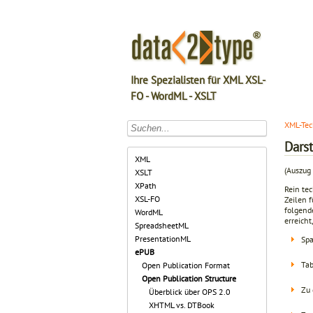
Ihre Spezialisten für XML XSL-
FO - WordML - XSLT
XML-Tec
Dars
XML
(Auszug
XSLT
XPath
Rein te
XSL-FO
Zeilen 
folgend
WordML
erreicht
SpreadsheetML
PresentationML
Spa
ePUB
Tab
Open Publication Format
Open Publication Structure
Zu 
Überblick über OPS 2.0
XHTML vs. DTBook