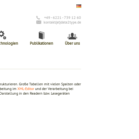
+49 - 6221 - 739 12 60
kontakt(at)data2type.de
chnologien
Publikationen
Über uns
rukturieren. Große Tabellen mit vielen Spalten oder
rbeitung im
XML-Editor
und der Verarbeitung bei
Darstellung in den Readern bzw. Lesegeräten