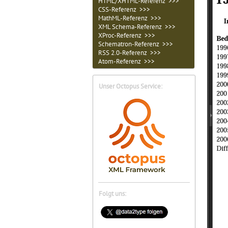
HTML/XHTML-Referenz >>>
CSS-Referenz >>>
MathML-Referenz >>>
XML Schema-Referenz >>>
XProc-Referenz >>>
Schematron-Referenz >>>
RSS 2.0-Referenz >>>
Atom-Referenz >>>
Unser Octopus Service:
Folgt uns: