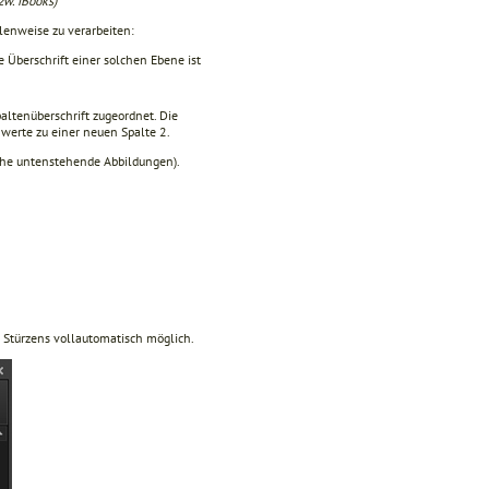
zw. iBooks)
ilenweise zu verarbeiten:
e Überschrift einer solchen Ebene ist
altenüberschrift zugeordnet. Die
nwerte zu einer neuen Spalte 2.
siehe untenstehende Abbildungen).
s Stürzens vollautomatisch möglich.