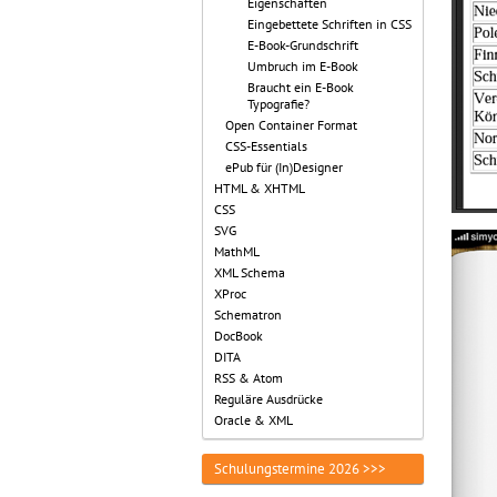
Eigenschaften
Eingebettete Schriften in CSS
E-Book-Grundschrift
Umbruch im E-Book
Braucht ein E-Book
Typografie?
Open Container Format
CSS-Essentials
ePub für (In)Designer
HTML & XHTML
CSS
SVG
MathML
XML Schema
XProc
Schematron
DocBook
DITA
RSS & Atom
Reguläre Ausdrücke
Oracle & XML
Schulungstermine 2026 >>>