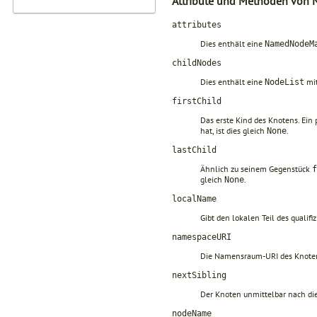
Attribute und Methoden von 
attributes
Dies enthält eine
NamedNodeM
childNodes
Dies enthält eine
mit
NodeList
firstChild
Das erste Kind des Knotens. Ein
hat, ist dies gleich
.
None
lastChild
Ähnlich zu seinem Gegenstück
f
gleich
.
None
localName
Gibt den lokalen Teil des qualif
namespaceURI
Die Namensraum-URI des Knote
nextSibling
Der Knoten unmittelbar nach d
nodeName