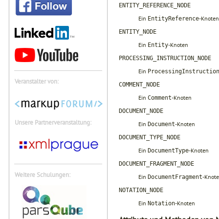
ENTITY_REFERENCE_NODE
Ein
-Knoten
EntityReference
ENTITY_NODE
Ein
-Knoten
Entity
PROCESSING_INSTRUCTION_NODE
Ein
ProcessingInstructio
Veranstalter von:
COMMENT_NODE
Ein
-Knoten
Comment
DOCUMENT_NODE
Unsere Partnerveranstaltung:
Ein
-Knoten
Document
DOCUMENT_TYPE_NODE
Ein
-Knoten
DocumentType
DOCUMENT_FRAGMENT_NODE
Weitere Schulungen:
Ein
-Knot
DocumentFragment
NOTATION_NODE
Ein
-Knoten
Notation