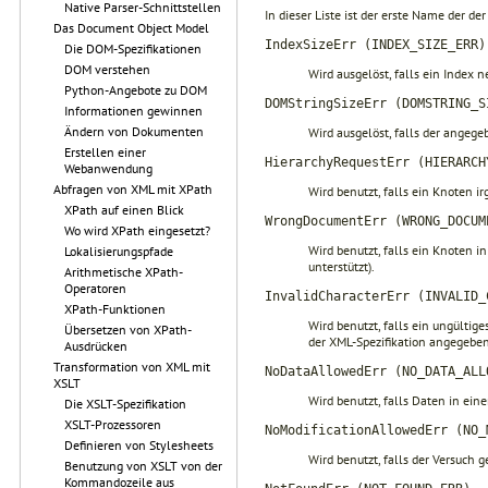
Native Parser-Schnittstellen
In dieser Liste ist der erste Name der 
Das Document Object Model
IndexSizeErr (INDEX_SIZE_ERR)
Die DOM-Spezifikationen
DOM verstehen
Wird ausgelöst, falls ein Index n
Python-Angebote zu DOM
DOMStringSizeErr (DOMSTRING_S
Informationen gewinnen
Ändern von Dokumenten
Wird ausgelöst, falls der angege
Erstellen einer
HierarchyRequestErr (HIERARCH
Webanwendung
Abfragen von XML mit XPath
Wird benutzt, falls ein Knoten i
XPath auf einen Blick
WrongDocumentErr (WRONG_DOCUM
Wo wird XPath eingesetzt?
Wird benutzt, falls ein Knoten 
Lokalisierungspfade
unterstützt).
Arithmetische XPath-
Operatoren
InvalidCharacterErr (INVALID_
XPath-Funktionen
Wird benutzt, falls ein ungültig
Übersetzen von XPath-
der XML-Spezifikation angegeben
Ausdrücken
Transformation von XML mit
NoDataAllowedErr (NO_DATA_ALL
XSLT
Wird benutzt, falls Daten in ei
Die XSLT-Spezifikation
XSLT-Prozessoren
NoModificationAllowedErr (NO_
Definieren von Stylesheets
Wird benutzt, falls der Versuch g
Benutzung von XSLT von der
Kommandozeile aus