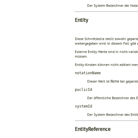
Der System-Bezeichner der Nota
Entity
Diese Schnittstelle stellt sowohl gepars
weitergegeben wird. In diesem Fall gibt
Externe Entity-Werte sind in nicht-valid
müssen.
Entity-Knoten können nicht editiert werd
notationName
Dieser Wert ist
bei geparst
None
puclicId
Der öffentliche Bezeichner des 
systemId
Der System-Bezeichner des Enti
EntityReference