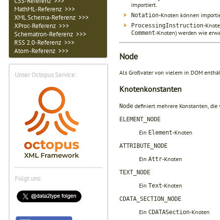
CSS-Referenz >>>
importiert.
MathML-Referenz >>>
-Knoten können importie
Notation
XML Schema-Referenz >>>
XProc-Referenz >>>
-Knote
ProcessingInstruction
-Knoten) werden wie erwa
Comment
Schematron-Referenz >>>
RSS 2.0-Referenz >>>
Atom-Referenz >>>
Node
Als Großvater von vielem in DOM enthä
Unser Octopus Service:
Knotenkonstanten
definiert mehrere Konstanten, d
Node
ELEMENT_NODE
Ein
-Knoten
Element
ATTRIBUTE_NODE
Ein
-Knoten
Attr
TEXT_NODE
Folgt uns:
Ein
-Knoten
Text
CDATA_SECTION_NODE
Ein
-Knoten
CDATASection