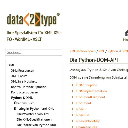
Ihre Spezialisten für XML XSL-
FO - WordML - XSLT
Ho
XML-Technologien
/
XML
/
Python & XM
Die Python-DOM-API
XML
(Auszug aus "Python & XML" von Christoph
XML-Ressourcen
XML-Forum
DOM ist eine Sammlung von Schnittstelle
XML in a Nutshell
DOMException
Kontrollierende Sprache
DOMImplementation
Kontrolle ist besser
DocumentFragment
Python & XML
Document
Über das Buch
Einstieg in Python und XML
Node
Hauptvorteile von XML
NodeList
Die XML-Spezifikationen
NamedNodeMap
Die Stärke von Python und
CharacterData