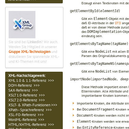
Erzeugt einen Textknoten mit d
getElementById(
elementId
)
Gibt ein
-Objekt mit de
Element
daß ID-Attribute in der
DTD
ange
daß er von dieser Methode zurüc
das
-Obj
DOMImplementation
eindeutig sein.
Sie sind bei
LinkedIn
? Wir auch.
getElementsByTagName(
tagName
)
Werden Sie Mitglied in unserer
Gruppe XML-Technologien
und
Gibt eine
mit allen 
NodeList
Parsen des Originaldokuments 
diskutieren Sie spannende XML-
und KI-Themen mit uns!
getElementsByTagNameNS(
namesp
Gibt eine
von Elemen
NodeList
XML-Nachschlagewerk:
importNode(
importedNode, deep
XML 1.0 & 1.1-Referenz >>>
DOM-Referenz >>>
Diese Methode importiert einen
SAX-Referenz >>>
Elternknoten. Alle Attribute und
XSLT 1.0-Referenz >>>
importierbarer Knoten kommen 
XSLT 2.0-Referenz >>>
Importierte Knoten, die Attribute sin
XSLT- & XPath-Funktionen >>>
Bei
-Knoten w
XPath–Sprachreferenz >>>
DocumentFragment
XSL-FO-Referenz >>>
-Knoten werden nicht imp
Document
WordML-Referenz >>>
-Knoten werden wie erwart
Element
HTML/XHTML-Referenz >>>
Bei
-Knoten we
EntityReference