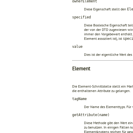
ownerElement
Diese Eigenschaft stellt den
El
specified
Diese Boolesche Eigenschaft teil
der von der DTD zugewiesen wird
immer den Vorgabewert enthält. 
Element assoziiert ist), ist
spec
value
Dies ist der eigentliche Wert de
Element
Die Element-Schnittstelle stellt ein Ma
die enthaltenen Attribute zu gelangen.
tagName
Der Name des Elementtyps. Für
getAttribute(
name
)
Diese Methode gibt den Wert eine
zu benutzen. In einigen Fällen k
Elementknotens reichen für gew