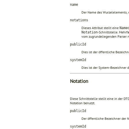
name
Der Name des Wurzelelements, 
notations
Dieses Attribut stellt eine
Name
-Schnittstelle. Mehrf
Notation
vom zugrundeliegenden Parser ni
publicId
Dies ist der öffentliche Bezeichn
systemId
Dies ist der System-Bezeichner d
Notation
Diese Schnittstelle stellt eine in der DT
Notation benutzt.
publicId
Der öffentliche Bezeichner der 
systemId