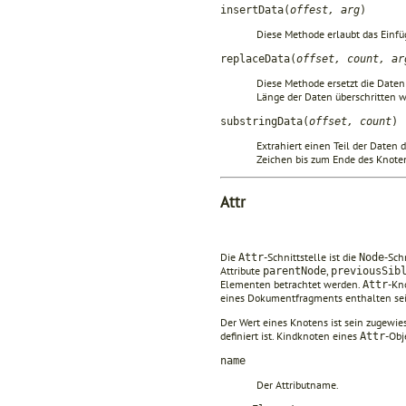
insertData(
offest, arg
)
Diese Methode erlaubt das Einf
replaceData(
offset, count, ar
Diese Methode ersetzt die Date
Länge der Daten überschritten wi
substringData(
offset, count
)
Extrahiert einen Teil der Daten 
Zeichen bis zum Ende des Knote
Attr
Die
-Schnittstelle ist die
-Sch
Attr
Node
Attribute
,
parentNode
previousSib
Elementen betrachtet werden.
-Kn
Attr
eines Dokumentfragments enthalten sei
Der Wert eines Knotens ist sein zugewie
definiert ist. Kindknoten eines
-Ob
Attr
name
Der Attributname.