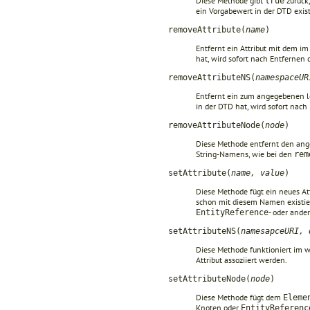
Diese Methode gibt
zurück
true
ein Vorgabewert in der DTD exist
removeAttribute(
name
)
Entfernt ein Attribut mit dem i
hat, wird sofort nach Entfernen d
removeAttributeNS(
namespaceUR
Entfernt ein zum angegebenen l
in der DTD hat, wird sofort nach 
removeAttributeNode(
node
)
Diese Methode entfernt den an
String-Namens, wie bei den
rem
setAttribute(
name, value
)
Diese Methode fügt ein neues At
schon mit diesem Namen existiere
- oder and
EntityReference
setAttributeNS(
namesapceURI, 
Diese Methode funktioniert im 
Attribut assoziiert werden.
setAttributeNode(
node
)
Diese Methode fügt dem
Eleme
Knoten oder
EntityReferenc