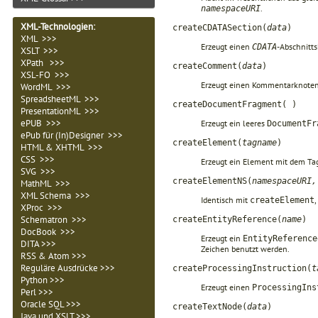
.
namespaceURI
XML-Technologien
:
createCDATASection(
data
)
XML >>>
Erzeugt einen
-Abschnitt
CDATA
XSLT >>>
XPath >>>
createComment(
data
)
XSL-FO >>>
Erzeugt einen Kommentarknoten 
WordML >>>
SpreadsheetML >>>
createDocumentFragment( )
PresentationML >>>
ePUB >>>
Erzeugt ein leeres
DocumentFr
ePub für (In)Designer >>>
createElement(
tagname
)
HTML & XHTML >>>
CSS >>>
Erzeugt ein Element mit dem 
SVG >>>
createElementNS(
namespaceURI,
MathML >>>
XML Schema >>>
Identisch mit
,
createElement
XProc >>>
Schematron >>>
createEntityReference(
name
)
DocBook >>>
Erzeugt ein
EntityReference
DITA >>>
Zeichen benutzt werden.
RSS & Atom >>>
Reguläre Ausdrücke >>>
createProcessingInstruction(
t
Python >>>
Erzeugt einen
ProcessingIns
Perl >>>
Oracle SQL >>>
createTextNode(
data
)
Java und XSLT >>>