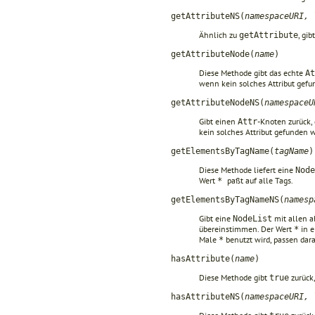
getAttributeNS(
namespaceURI, 
Ähnlich zu
, gi
getAttribute
getAttributeNode(
name
)
Diese Methode gibt das echte
At
wenn kein solches Attribut gefu
getAttributeNodeNS(
namespaceU
Gibt einen
-Knoten zurück
Attr
kein solches Attribut gefunden w
getElementsByTagName(
tagName
)
Diese Methode liefert eine
Node
Wert
paßt auf alle Tags.
*
getElementsByTagNameNS(
namesp
Gibt eine
mit allen 
NodeList
übereinstimmen. Der Wert
in e
*
Male
benutzt wird, passen dar
*
hasAttribute(
name
)
Diese Methode gibt
zurück
true
hasAttributeNS(
namespaceURI, 