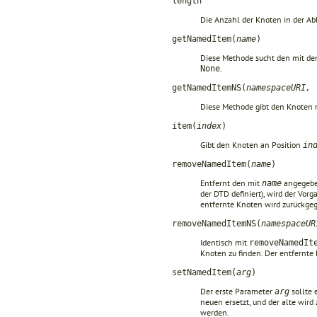
length
Die Anzahl der Knoten in der Ab
getNamedItem(
name
)
Diese Methode sucht den mit d
.
None
getNamedItemNS(
namespaceURI, 
Diese Methode gibt den Knoten
item(
index
)
Gibt den Knoten an Position
in
removeNamedItem(
name
)
Entfernt den mit
angegebe
name
der DTD definiert), wird der Vo
entfernte Knoten wird zurückge
removeNamedItemNS(
namespaceUR
Identisch mit
removeNamedIt
Knoten zu finden. Der entfernte
setNamedItem(
arg
)
Der erste Parameter
sollte 
arg
neuen ersetzt, und der alte wir
werden.