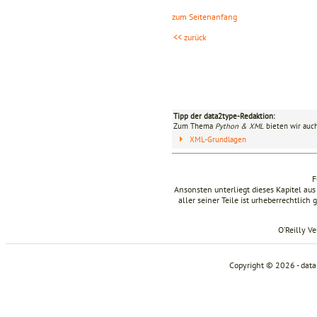
zum Seitenanfang
<< zurück
Tipp der data2type-Redaktion:
Zum Thema
Python & XML
bieten wir auch
XML-Grundlagen
F
Ansonsten unterliegt dieses Kapitel a
aller seiner Teile ist urheberrechtlich
O’Reilly V
Copyright © 2026 - dat