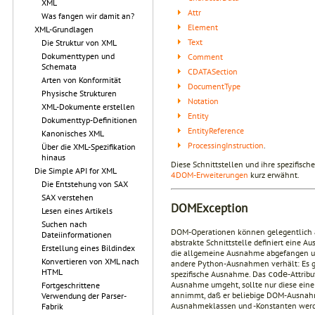
XML
Attr
Was fangen wir damit an?
Element
XML-Grundlagen
Text
Die Struktur von XML
Dokumenttypen und
Comment
Schemata
CDATASection
Arten von Konformität
DocumentType
Physische Strukturen
Notation
XML-Dokumente erstellen
Entity
Dokumenttyp-Definitionen
EntityReference
Kanonisches XML
ProcessingInstruction
.
Über die XML-Spezifikation
hinaus
Diese Schnittstellen und ihre spezifisc
Die Simple API for XML
4DOM-Erweiterungen
kurz erwähnt.
Die Entstehung von SAX
SAX verstehen
DOMException
Lesen eines Artikels
Suchen nach
DOM-Operationen können gelegentlich a
Dateiinformationen
abstrakte Schnittstelle definiert eine 
Erstellung eines Bildindex
die allgemeine Ausnahme abgefangen 
Konvertieren von XML nach
andere Python-Ausnahmen verhält: Es g
HTML
spezifische Ausnahme. Das
-Attrib
code
Ausnahme umgeht, sollte nur diese ein
Fortgeschrittene
annimmt, daß er beliebige DOM-Ausnahm
Verwendung der Parser-
Ausnahmeklassen und -Konstanten wer
Fabrik