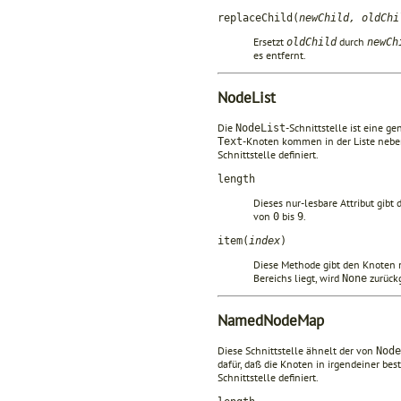
replaceChild(
newChild, oldChi
Ersetzt
durch
oldChild
newCh
es entfernt.
NodeList
Die
-Schnittstelle ist eine 
NodeList
-Knoten kommen in der Liste neb
Text
Schnittstelle definiert.
length
Dieses nur-lesbare Attribut gibt
von
bis
.
0
9
item(
index
)
Diese Methode gibt den Knoten
Bereichs liegt, wird
zurück
None
NamedNodeMap
Diese Schnittstelle ähnelt der von
Node
dafür, daß die Knoten in irgendeiner be
Schnittstelle definiert.