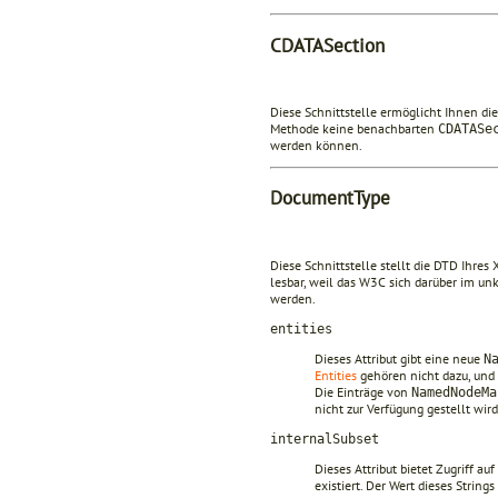
CDATASection
Diese Schnittstelle ermöglicht Ihnen di
Methode keine benachbarten
CDATASe
werden können.
DocumentType
Diese Schnittstelle stellt die DTD Ihres
lesbar, weil das W3C sich darüber im un
werden.
entities
Dieses Attribut gibt eine neue
N
Entities
gehören nicht dazu, und E
Die Einträge von
NamedNodeMa
nicht zur Verfügung gestellt wird
internalSubset
Dieses Attribut bietet Zugriff au
existiert. Der Wert dieses Strin