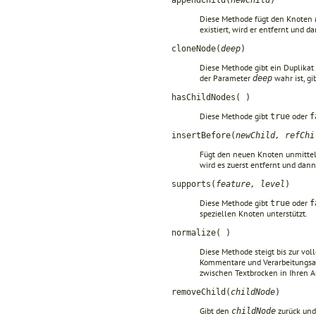
appendChild(
newChild
)
Diese Methode fügt den Knoten
existiert, wird er entfernt und d
cloneNode(
deep
)
Diese Methode gibt ein Duplikat
der Parameter
wahr ist, g
deep
hasChildNodes( )
Diese Methode gibt
oder
true
f
insertBefore(
newChild, refChi
Fügt den neuen Knoten unmitte
wird es zuerst entfernt und dann
supports(
feature, level
)
Diese Methode gibt
oder
true
f
speziellen Knoten unterstützt.
normalize( )
Diese Methode steigt bis zur vol
Kommentare und Verarbeitungs
zwischen Textbrocken in Ihren A
removeChild(
childNode
)
Gibt den
zurück und
childNode