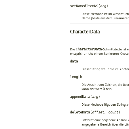
setNamedItemNS(
arg
)
Diese Methode ist im wesentlich
Name (beide aus dem Paramete
CharacterData
Die
-Schnittstelle ist
CharacterData
entspricht nicht einem konkreten Knotent
data
Dieser String stellt die im Knot
length
Die Anzahl von Zeichen, die über
kann der Wert
sein.
0
appendData(
arg
)
Diese Methode fügt den String
a
deleteData(
offset, count
)
Entfernt eine gegebene Anzahl 
angegebene Bereich über die Län