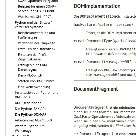
SOAP-Optionen in Python
DOMImplementation
Beispiel für einen SOAP-
Server und SOAP-Client
Die
-Schnittstel
DOMImplementation
Was ist mit XML-RPC?
Python und der Entwurf
hasFeature(
feature, version
)
verteilter Systeme
Testet, ob die DOM-Implementier
Beispielanwendung und
Flußanalyse
createDocumentType(
qualifiedN
Verstehen der Tragweite
Erstellen der Datenbank
Erzeugt einen leeren
Document
Man erwartet, daß eine zukünfti
Erstellen der Profil-
Zugangsklasse
createDocument(
namespaceURI, 
Erzeugen eines XML-
Datenlagers
Erzeugt ein XML-Dokumentobjek
sein.
und
namespaceURI
doct
Der XML-Switch
Starten von XML-Switch
Eine Webanwendung
DocumentFragment
Installation von Python und
XML-Tools
XML-Definitionen
ist ein minimales
DocumentFragment
Die Python-SAX-API
einen Teil eines anderen Dokuments is
Die Python-DOM-API
Cut&Paste-Operationen aufzubewahren
Arbeiten mit MSXML 3.0
wenn sie in den Dokumentbaum eingefüg
eingefügt wird, werden die
Kinder
des Fr
Weitere Python-XML-
Werkzeuge
Ein
ist eine Schni
DocumentFragment