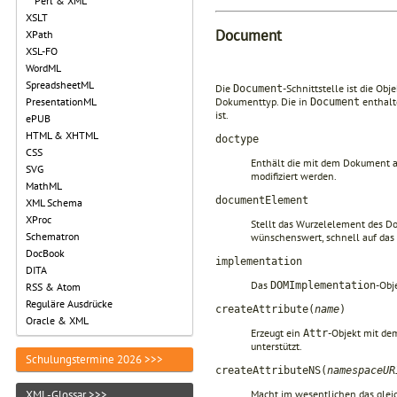
Perl & XML
XSLT
Document
XPath
XSL-FO
WordML
SpreadsheetML
Die
-Schnittstelle ist die O
Document
PresentationML
Dokumenttyp. Die in
enthalt
Document
ist.
ePUB
HTML & XHTML
doctype
CSS
Enthält die mit dem Dokument a
SVG
modifiziert werden.
MathML
documentElement
XML Schema
XProc
Stellt das Wurzelelement des Do
Schematron
wünschenswert, schnell auf das
DocBook
implementation
DITA
Das
-Obj
DOMImplementation
RSS & Atom
Reguläre Ausdrücke
createAttribute(
name
)
Oracle & XML
Erzeugt ein
-Objekt mit d
Attr
unterstützt.
Schulungstermine 2026 >>>
createAttributeNS(
namespaceUR
XML-Glossar >>>
Macht im wesentlichen das glei