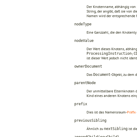
Der Knotenname, abhängig von 
String, der angibt, daß sie von 
Namen wird der entsprechende 
nodeType
Eine Ganzzahl, die den Knotentyp
nodeValue
Der Wert dieses Knotens, abhängi
-,
ProcessingInstruction
C
ist dieser Wert jedoch nicht id
ownerDocument
Das
-Objekt, zu dem 
Document
parentNode
Der unmittelbare Elternknoten 
Kind eines anderen Knotens eing
prefix
Dies ist das Namensraum-
Präfix
previousSibling
Ähnlich zu
ist d
nextSibling