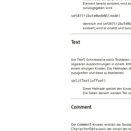
Element bereits existiert, wird es
zurückgegeben wird.
setAttributeNodeNS(
node
)
Identisch mit
setAttributeN
existiert, wird er ersetzt und zu
Text
Die
-Schnittstelle stellt Textdaten
Text
regulären Auszeichnungen in einem XM
einem einzigen Knoten. Die Methoden de
zuzugreifen und diese zu bearbeiten.
splitText(
offset
)
Diese Methode spaltet den Kno
Die Daten danach werden Teil e
Comment
Der
-Knoten enthält die Textd
Comment
kann der Inhalt des 
CharacterData