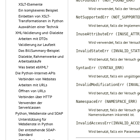
NotFoundErr (NOT_FOUND_ERR)
XSLT-Elemente
Wird verwendet, falls der Versuc
Ein komplexeres Beispiel
Einbetten von XSLT-
NotSupportedErr (NOT_SUPPORTE
Transformationen in Python
Wird benutzt, falls die Implemen
Auswählen einer Technik
XML-Validierung und -Dialekte
InuseAttributeErr (INUSE_ATTR
Arbeiten mit DTDs
Wird verwendet, falls der Versuc
Validierung zur Laufzeit
Das BillSummary-Beispiel
InvalidStateErr (INVALID_STAT
Dialekte, Rahmenwerke und
Wird benutzt, falls der Versuch
Arbeitsabläufe
Was bietet ebXML?
SyntaxErr (SYNTAX_ERR)
Die Python-Internet-APIs
Wird benutzt, falls ein ungültig
Verbinden von Websites
InvalidModificationErr (INVAL
Arbeiten mit URLs
Öffnen von URLs
Wird benutzt, falls der Versuch 
Verbinden über HTTP
NamespaceErr (NAMESPACE_ERR)
Verwenden der
Serverklassen
Wird benutzt, falls der Versuch 
Python, Webdienste und SOAP
Namensräumen inkorrekt ist.
Unterstützung für
InvalidAccessErr(INVALID_ACCE
Webdienste in Python
Der entstehende SOAP-
Wird benutzt, falls ein Paramete
Standard