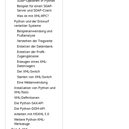
SOAP-Optionen in Python
Beispiel für einen SOAP-
Server und SOAP-Client
Was ist mit XML-RPC?
Python und der Entwurf
verteilter Systeme
Beispielanwendung und
Flußanalyse
Verstehen der Tragweite
Erstellen der Datenbank
Erstellen der Profil-
Zugangsklasse
Erzeugen eines XML-
Datenlagers
Der XML-Switch
Starten von XML-Switch
Eine Webanwendung
Installation von Python und
XML-Tools
XML-Definitionen
Die Python-SAX-API
Die Python-DOM-API
Arbeiten mit MSXML 3.0
Weitere Python-XML-
Werkzeuge