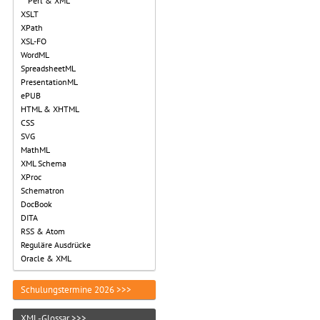
Perl & XML
XSLT
XPath
XSL-FO
WordML
SpreadsheetML
PresentationML
ePUB
HTML & XHTML
CSS
SVG
MathML
XML Schema
XProc
Schematron
DocBook
DITA
RSS & Atom
Reguläre Ausdrücke
Oracle & XML
Schulungstermine 2026 >>>
XML-Glossar >>>