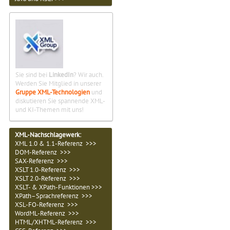
Sie sind bei
LinkedIn
? Wir auch.
Werden Sie Mitglied in unserer
Gruppe XML-Technologien
und
diskutieren Sie spannende XML-
und KI-Themen mit uns!
XML-Nachschlagewerk:
XML 1.0 & 1.1-Referenz >>>
DOM-Referenz >>>
SAX-Referenz >>>
XSLT 1.0-Referenz >>>
XSLT 2.0-Referenz >>>
XSLT- & XPath-Funktionen >>>
XPath–Sprachreferenz >>>
XSL-FO-Referenz >>>
WordML-Referenz >>>
HTML/XHTML-Referenz >>>