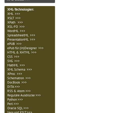
XML-Technologien
:
XML >>>
XSLT >>>
XPath >>>
XSL-FO >>>
WordML >>>
SpreadsheetML >>>
PresentationML >>>
ePUB >>>
ePub für (In)Designer >>>
HTML & XHTML >>>
CSS >>>
SVG >>>
MathML >>>
XML Schema >>>
XProc >>>
Schematron >>>
DocBook >>>
DITA >>>
RSS & Atom >>>
Reguläre Ausdrücke >>>
Python >>>
Perl >>>
Oracle SQL >>>
Java und XSLT >>>