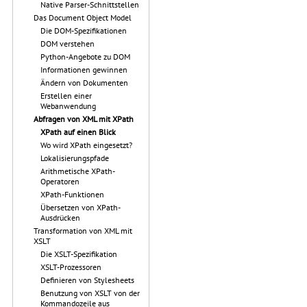
Native Parser-Schnittstellen
Das Document Object Model
Die DOM-Spezifikationen
DOM verstehen
Python-Angebote zu DOM
Informationen gewinnen
Ändern von Dokumenten
Erstellen einer
Webanwendung
Abfragen von XML mit XPath
XPath auf einen Blick
Wo wird XPath eingesetzt?
Lokalisierungspfade
Arithmetische XPath-
Operatoren
XPath-Funktionen
Übersetzen von XPath-
Ausdrücken
Transformation von XML mit
XSLT
Die XSLT-Spezifikation
XSLT-Prozessoren
Definieren von Stylesheets
Benutzung von XSLT von der
Kommandozeile aus