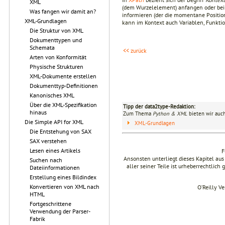
XML
(dem Wurzelelement) anfangen oder bei
Was fangen wir damit an?
informieren (der die momentane Position
XML-Grundlagen
kann im Kontext auch Variablen, Funktio
Die Struktur von XML
Dokumenttypen und
Schemata
<< zurück
Arten von Konformität
Physische Strukturen
XML-Dokumente erstellen
Dokumenttyp-Definitionen
Kanonisches XML
Über die XML-Spezifikation
Tipp der data2type-Redaktion:
hinaus
Zum Thema
Python & XML
bieten wir auch
Die Simple API for XML
XML-Grundlagen
Die Entstehung von SAX
SAX verstehen
Lesen eines Artikels
F
Ansonsten unterliegt dieses Kapitel a
Suchen nach
aller seiner Teile ist urheberrechtlich
Dateiinformationen
Erstellung eines Bildindex
Konvertieren von XML nach
O’Reilly V
HTML
Fortgeschrittene
Verwendung der Parser-
Fabrik