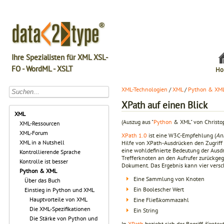
Ihre Spezialisten für XML XSL-
FO - WordML - XSLT
Ho
XML-Technologien
/
XML
/
Python & XM
XPath auf einen Blick
XML
(Auszug aus "
Python
& XML" von Christoph
XML-Ressourcen
XML-Forum
XPath 1.0
ist eine W3C-Empfehlung (
An
XML in a Nutshell
Hilfe von XPath-Ausdrücken den Zugriff 
eine wohldefinierte Bedeutung der Ausdr
Kontrollierende Sprache
Trefferknoten an den Aufrufer zurückge
Kontrolle ist besser
Dokument. Das Ergebnis kann vier ver
Python & XML
Eine Sammlung von Knoten
Über das Buch
Ein Boolescher Wert
Einstieg in Python und XML
Hauptvorteile von XML
Eine Fließkommazahl
Die XML-Spezifikationen
Ein String
Die Stärke von Python und
In
XPath
bezieht sich der Begriff
Kontext