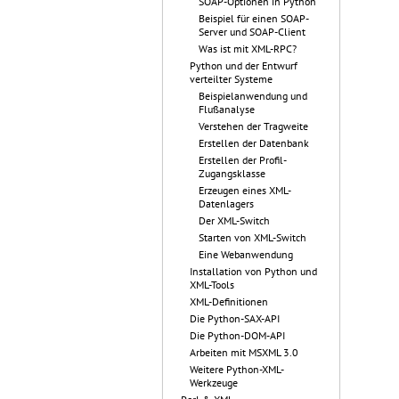
SOAP-Optionen in Python
Beispiel für einen SOAP-
Server und SOAP-Client
Was ist mit XML-RPC?
Python und der Entwurf
verteilter Systeme
Beispielanwendung und
Flußanalyse
Verstehen der Tragweite
Erstellen der Datenbank
Erstellen der Profil-
Zugangsklasse
Erzeugen eines XML-
Datenlagers
Der XML-Switch
Starten von XML-Switch
Eine Webanwendung
Installation von Python und
XML-Tools
XML-Definitionen
Die Python-SAX-API
Die Python-DOM-API
Arbeiten mit MSXML 3.0
Weitere Python-XML-
Werkzeuge