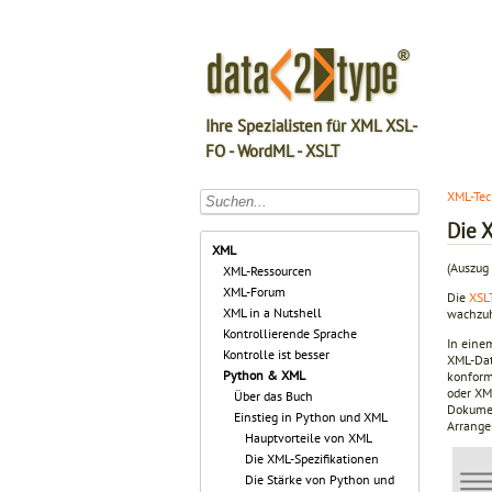
Ihre Spezialisten für XML XSL-
FO - WordML - XSLT
XML-Tec
Die X
XML
(Auszug 
XML-Ressourcen
XML-Forum
Die
XSLT
XML in a Nutshell
wachzuh
Kontrollierende Sprache
In eine
Kontrolle ist besser
XML-Date
Python & XML
konform
oder XML
Über das Buch
Dokumen
Einstieg in Python und XML
Arrange
Hauptvorteile von XML
Die XML-Spezifikationen
Die Stärke von Python und