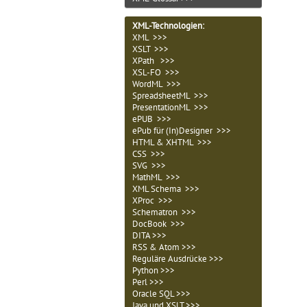
XML-Technologien
:
XML >>>
XSLT >>>
XPath >>>
XSL-FO >>>
WordML >>>
SpreadsheetML >>>
PresentationML >>>
ePUB >>>
ePub für (In)Designer >>>
HTML & XHTML >>>
CSS >>>
SVG >>>
MathML >>>
XML Schema >>>
XProc >>>
Schematron >>>
DocBook >>>
DITA >>>
RSS & Atom >>>
Reguläre Ausdrücke >>>
Python >>>
Perl >>>
Oracle SQL >>>
Java und XSLT >>>