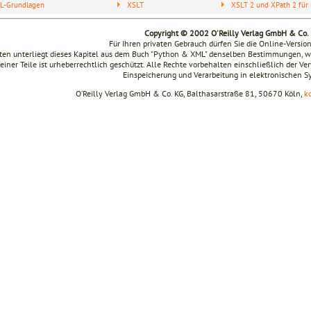
L-Grundlagen
XSLT
XSLT 2 und XPath 2 für 
Copyright © 2002 O'Reilly Verlag GmbH & Co.
Für Ihren privaten Gebrauch dürfen Sie die Online-Versio
en unterliegt dieses Kapitel aus dem Buch "Python & XML" denselben Bestimmungen, wi
seiner Teile ist urheberrechtlich geschützt. Alle Rechte vorbehalten einschließlich der V
Einspeicherung und Verarbeitung in elektronischen 
O’Reilly Verlag GmbH & Co. KG, Balthasarstraße 81, 50670 Köln,
k