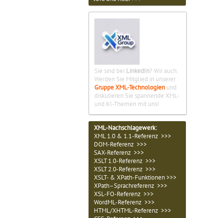
Sie sind bei
LinkedIn
? Wir auch.
Werden Sie Mitglied in unserer
Gruppe XML-Technologien
und
diskutieren Sie spannende XML-
und KI-Themen mit uns!
XML-Nachschlagewerk:
XML 1.0 & 1.1-Referenz >>>
DOM-Referenz >>>
SAX-Referenz >>>
XSLT 1.0-Referenz >>>
XSLT 2.0-Referenz >>>
XSLT- & XPath-Funktionen >>>
XPath–Sprachreferenz >>>
XSL-FO-Referenz >>>
WordML-Referenz >>>
HTML/XHTML-Referenz >>>