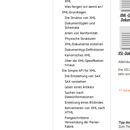
XML
Was fangen wir damit an?
XML-Grundlagen
Die Struktur von XML
Dokumenttypen und
Schemata
Arten von Konformität
Physische Strukturen
XML-Dokumente erstellen
Dokumenttyp-Definitionen
Kanonisches XML
Über die XML-Spezifikation
Abbildu
hinaus
Die XSLT
Die Simple API for XML
sehr ein
Die Entstehung von SAX
SAX verstehen
Lesen eines Artikels
<< zurü
Suchen nach
Dateiinformationen
Erstellung eines Bildindex
Konvertieren von XML nach
HTML
Fortgeschrittene
Verwendung der Parser-
Tipp de
Fabrik
Zum T