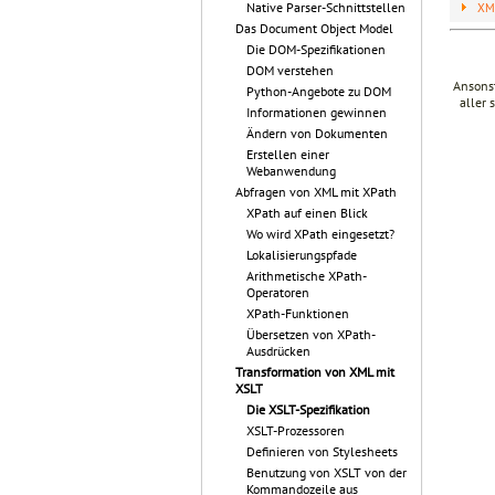
Native Parser-Schnittstellen
XM
Das Document Object Model
Die DOM-Spezifikationen
DOM verstehen
Ansonst
Python-Angebote zu DOM
aller 
Informationen gewinnen
Ändern von Dokumenten
Erstellen einer
Webanwendung
Abfragen von XML mit XPath
XPath auf einen Blick
Wo wird XPath eingesetzt?
Lokalisierungspfade
Arithmetische XPath-
Operatoren
XPath-Funktionen
Übersetzen von XPath-
Ausdrücken
Transformation von XML mit
XSLT
Die XSLT-Spezifikation
XSLT-Prozessoren
Definieren von Stylesheets
Benutzung von XSLT von der
Kommandozeile aus