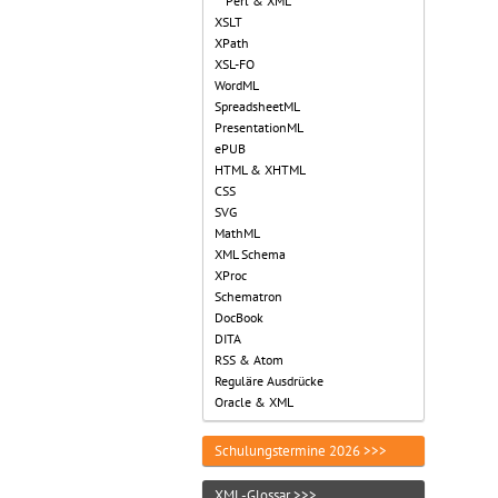
Perl & XML
XSLT
XPath
XSL-FO
WordML
SpreadsheetML
PresentationML
ePUB
HTML & XHTML
CSS
SVG
MathML
XML Schema
XProc
Schematron
DocBook
DITA
RSS & Atom
Reguläre Ausdrücke
Oracle & XML
Schulungstermine 2026 >>>
XML-Glossar >>>