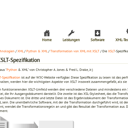
Home
Leistungen
Software
XML-Te
hnologien
/
XML
/
Python & XML
/
Transformation von XML mit XSLT
/ Die
XSLT
-Spezifik
SLT-Spezifikation
aus "
Python
& XML" von Christopher A. Jones & Fred L. Drake, Jr.)
-Spezifikation
ist auf der W3C-Website verfügbar. Diese Spezifikation zu lesen ist das per
alten, werden hier die wichtigsten Aspekte von XSLT insoweit zusammengefaßt, als sie 
m funktionierenden XSLT-Umfeld werden drei verschiedene Dateien und mindestens ein St
i, die Ihr Ausgangsdokument darstellt. Die zweite ist das XSL-Stylesheet, das die Trans
es Dokument ist. Die dritte und letzte Datei ist das Ergebnisdokument der Transformati
 sein. Die unentbehrliche Software, mit der die Transformation durchgeführt wird, ist de
t, wendet die Transformationsregeln an und gibt das Resultat der Transformation aus. Die
ment.