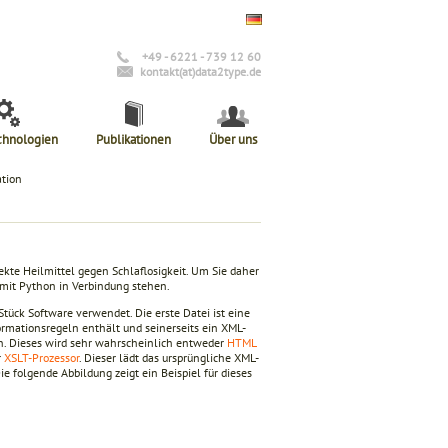
+49 - 6221 - 739 12 60
kontakt(at)data2type.de
chnologien
Publikationen
Über uns
ation
fekte Heilmittel gegen Schlaflosigkeit. Um Sie daher
mit Python in Verbindung stehen.
ück Software verwendet. Die erste Datei ist eine
formationsregeln enthält und seinerseits ein XML-
on. Dieses wird sehr wahrscheinlich entweder
HTML
r
XSLT-Prozessor
. Dieser lädt das ursprüngliche XML-
 folgende Abbildung zeigt ein Beispiel für dieses