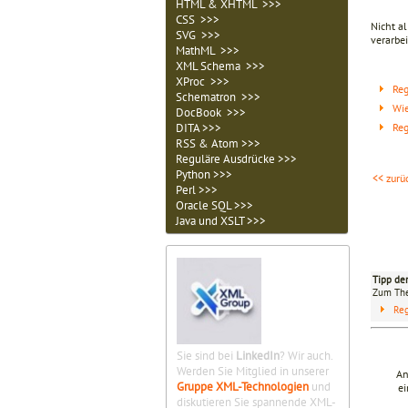
HTML & XHTML >>>
CSS >>>
Nicht a
SVG >>>
verarbei
MathML >>>
XML Schema >>>
XProc >>>
Reg
Schematron >>>
Wie
DocBook >>>
Reg
DITA >>>
RSS & Atom >>>
Reguläre Ausdrücke >>>
Python >>>
<< zurü
Perl >>>
Oracle SQL >>>
Java und XSLT >>>
Tipp de
Zum T
Reg
Sie sind bei
LinkedIn
? Wir auch.
Werden Sie Mitglied in unserer
An
Gruppe XML-Technologien
und
ei
diskutieren Sie spannende XML-