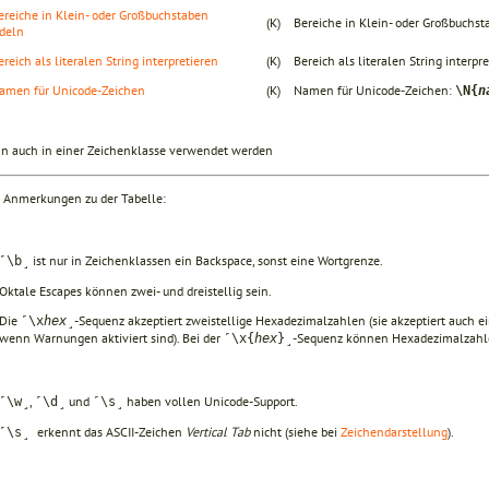
ereiche in Klein- oder Großbuchstaben
(K)
Bereiche in Klein- oder Großbuchs
deln
ereich als literalen String interpretieren
(K)
Bereich als literalen String interpr
amen für Unicode-Zeichen
(K)
Namen für Unicode-Zeichen:
\N{
n
ann auch in einer Zeichenklasse verwendet werden
r Anmerkungen zu der Tabelle:
ist nur in Zeichenklassen ein Backspace, sonst eine Wortgrenze.
˹\b˼
Oktale Escapes können zwei- und dreistellig sein.
Die
-Sequenz akzeptiert zweistellige Hexadezimalzahlen (sie akzeptiert auch ei
˹\x
hex
˼
wenn Warnungen aktiviert sind). Bei der
-Sequenz können Hexadezimalzahle
˹\x{
hex
}˼
,
und
haben vollen Unicode-Support.
˹\w˼
˹\d˼
˹\s˼
erkennt das ASCII-Zeichen
Vertical Tab
nicht (siehe bei
Zeichendarstellung
).
˹\s˼