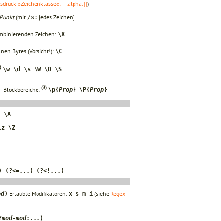
ruck »Zeichenklasse«: [[:alpha:]]
)
Punkt
(mit
jedes Zeichen)
/s:
ombinierenden Zeichen:
\X
nen Bytes (Vorsicht!):
\C
)
\w \d \s \W \D \S
(3)
d -Blockbereiche:
\p{
Prop
} \P{
Prop
}
^ \A
\z \Z
) (?<=...) (?<!...)
Erlaubte Modifikatoren:
(siehe
Regex-
od
)
x s m i
?
mod
-
mod
:...)