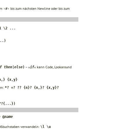
om
bis zum nächsten Newline oder bis zum
›#‹
1 \2 ...
..)
– »
« kann Code, Lookaround
f then
|
else
)
if
n,} {x,y}
en:
*? +? ?? {n}? {n,}? {x,y}?
??{...})
e
@
name
Großbuchstaben verwandeln:
\l \u