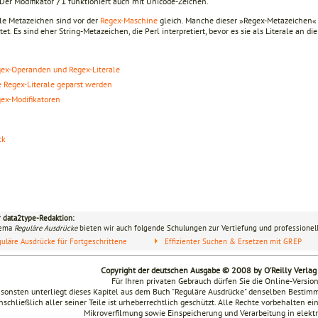
Der Modifikator
funktioniert auch mit Unicode-Zeichen.
/i
lle Metazeichen sind vor der
Regex-Maschine
gleich. Manche dieser »Regex-Metazeichen«
tet. Es sind eher String-Metazeichen, die Perl interpretiert, bevor es sie als Literale an d
ex-Operanden und Regex-Literale
 Regex-Literale geparst werden
ex-Modifikatoren
ck
r data2type-Redaktion:
hema
Reguläre Ausdrücke
bieten wir auch folgende Schulungen zur Vertiefung und professionell
uläre Ausdrücke für Fortgeschrittene
Effizienter Suchen & Ersetzen mit GREP
Copyright der deutschen Ausgabe © 2008 by O’Reilly Verla
Für Ihren privaten Gebrauch dürfen Sie die Online-Versio
sonsten unterliegt dieses Kapitel aus dem Buch "Reguläre Ausdrücke" denselben Besti
nschließlich aller seiner Teile ist urheberrechtlich geschützt. Alle Rechte vorbehalten ei
Mikroverfilmung sowie Einspeicherung und Verarbeitung in elek