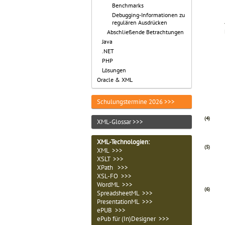
Benchmarks
Debugging-Informationen zu
regulären Ausdrücken
Abschließende Betrachtungen
Java
.NET
PHP
Lösungen
Oracle & XML
Schulungstermine 2026 >>>
(4)
XML-Glossar >>>
XML-Technologien
:
(5)
XML >>>
XSLT >>>
XPath >>>
XSL-FO >>>
WordML >>>
(6)
SpreadsheetML >>>
PresentationML >>>
ePUB >>>
ePub für (In)Designer >>>