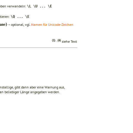
taben verwandeln:
\L \U ... \E
etieren:
\Q ... \E
– optional, vgl.
Namen für Unicode-Zeichen
ame
}
(1)
...
(6)
siehe Text
nstellige, gibt dann aber eine Warnung aus,
n beliebiger Länge angegeben werden.