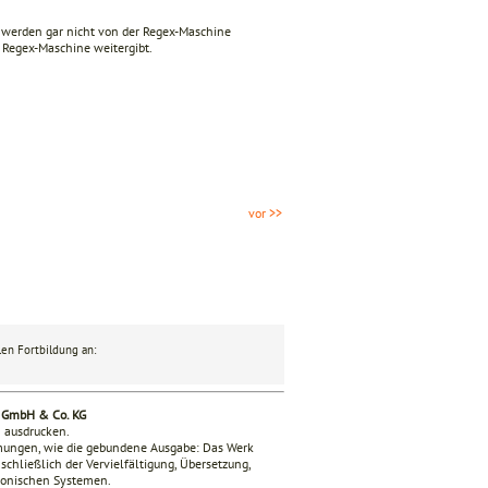
 werden gar nicht von der Regex-Maschine
ie Regex-Maschine weitergibt.
vor >>
en Fortbildung an:
g GmbH & Co. KG
n ausdrucken.
mmungen, wie die gebundene Ausgabe: Das Werk
nschließlich der Vervielfältigung, Übersetzung,
tronischen Systemen.