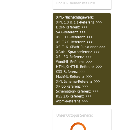
und KI-Themen mit uns!
XML-Nachschlagewerk:
XML 1.0 & 1.1-Referenz >>>
DOM-Referenz >>>
SAX-Referenz >>>
XSLT 1.0-Referenz >>>
XSLT 2.0-Referenz >>>
XSLT- & XPath-Funktionen >>>
XPath–Sprachreferenz >>>
XSL-FO-Referenz >>>
WordML-Referenz >>>
HTML/XHTML-Referenz >>>
CSS-Referenz >>>
MathML-Referenz >>>
XML Schema-Referenz >>>
XProc-Referenz >>>
Schematron-Referenz >>>
RSS 2.0-Referenz >>>
Atom-Referenz >>>
Unser Octopus Service: