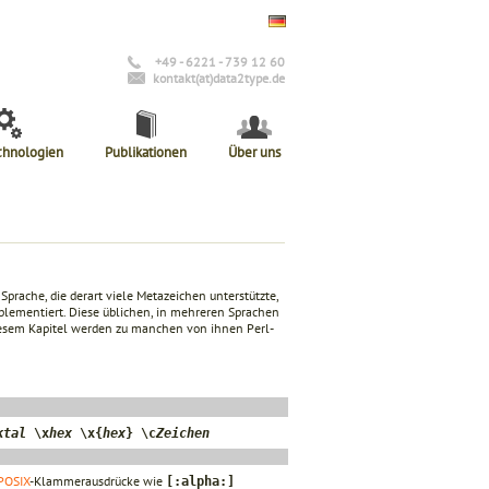
+49 - 6221 - 739 12 60
kontakt(at)data2type.de
chnologien
Publikationen
Über uns
prache, die derart viele Metazeichen unterstützte,
plementiert. Diese üblichen, in mehreren Sprachen
iesem Kapitel werden zu manchen von ihnen Perl-
ktal
\x
hex
\x{
hex
} \c
Zeichen
POSIX
-Klammerausdrücke wie
[:alpha:]