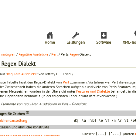
Home
Leistungen
Software
XML-Te
hnologien
/
Reguläre Ausdrücke
/
Perl
/ Perls
Regex
-Dialekt
s Regex-Dialekt
aus "
Reguläre Ausdrücke
" von Jeffrey E. F. Friedl)
hste Tabelle fasst den Regex-Dialekt von
Perl
zusammen. Vor Jahren war Perl die einzige S
 der Zwischenzeit haben die anderen Sprachen aufgeholt und viele von Perls Features im
enen Metazeichen wurden in der Übersicht unter
Features und Dialekte
behandelt, in d
che Eigenheiten behandelt. (In der folgenden Tabelle wird darauf verwiesen.)
: Elemente von regulären Ausdrücken in Perl – Übersicht.
(1)
ngen für Zeichen
eichendarstellung
(K)
\a [\b] \e \f \n \r \t \
o
lassen und ähnliche Konstrukte
Klassen:
(dürfen
[...] [^...]
eichenklassen und ähnliche Konstrukte