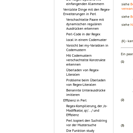
einfangenden Klammern
siehe
B
verwan
Verrückte Dinge mit den Regex-
Erweiterungen in Perl
siehe
B
Verschachtelte Paare mit
dynamischen regulären
siehe
N
Ausdrücken erkennen
Perl-Code in der Regex
local in einem Codemuster
(K) - k
Vorsicht bei my-Variablen in
Codemustern
Ein paa
Mit Codemustern
verschachtelte Konstrukte
(1)
erkennen
Überladen von Regex-
Literalen
Probleme beim Überladen
von Regex-Literalen
Benannte Unterausdrücke
imitieren
(2)
Effizienz in Perl
Regex-Kompilierung, der /o-
Modifikator, qr/.../ und
Effizienz
Perl kopiert den Suchstring
vor der Mustersuche
(3)
Die Funktion study