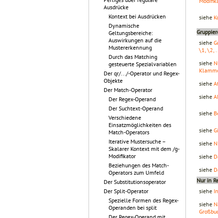
Modifikat
Ausdrücke
Kontext bei Ausdrücken
siehe
K
Dynamische
Gruppier
Geltungsbereiche:
Auswirkungen auf die
siehe
G
Mustererkennung
\1, \2, .
Durch das Matching
siehe
N
gesteuerte Spezialvariablen
Klammer
Der qr/.../-Operator und Regex-
Objekte
siehe
A
Der Match-Operator
siehe
A
Der Regex-Operand
Der Suchtext-Operand
siehe
B
Verschiedene
Einsatzmöglichkeiten des
siehe
G
Match-Operators
Iterative Mustersuche –
siehe
N
Skalarer Kontext mit dem /g-
Modifikator
siehe
D
Beziehungen des Match-
siehe
D
Operators zum Umfeld
Nur in R
Der Substitutionsoperator
siehe
I
Der Split-Operator
Spezielle Formen des Regex-
siehe
N
Operanden bei split
Großbu
Der Regex-Operand mit