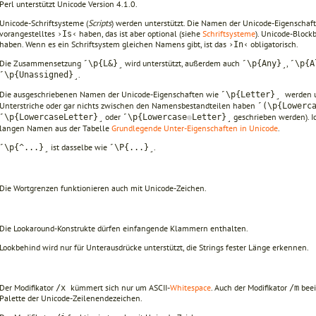
Perl unterstützt Unicode Version 4.1.0.
Unicode-Schriftsysteme (
Scripts
) werden unterstützt. Die Namen der Unicode-Eigenschaft
vorangestelltes
haben, das ist aber optional (siehe
Schriftsysteme
). Unicode-Block
›Is‹
haben. Wenn es ein Schriftsystem gleichen Namens gibt, ist das
obligatorisch.
›In‹
Die Zusammensetzung
wird unterstützt, außerdem auch
,
˹\p{L&}˼
˹\p{Any}˼
˹\p{A
.
˹\p{Unassigned}˼
Die ausgeschriebenen Namen der Unicode-Eigenschaften wie
werden u
˹\p{Letter}˼
Unterstriche oder gar nichts zwischen den Namensbestandteilen haben
˹(\p{Lowerc
oder
geschrieben werden). 
˹\p{LowercaseLetter}˼
˹\p{Lowercase
●
Letter}˼
langen Namen aus der Tabelle
Grundlegende Unter-Eigenschaften in Unicode
.
ist dasselbe wie
.
˹\p{^...}˼
˹\P{...}˼
Die Wortgrenzen funktionieren auch mit Unicode-Zeichen.
Die Lookaround-Konstrukte dürfen einfangende Klammern enthalten.
Lookbehind wird nur für Unterausdrücke unterstützt, die Strings fester Länge erkennen.
Der Modifikator
kümmert sich nur um ASCII-
Whitespace
. Auch der Modifikator
beei
/x
/m
Palette der Unicode-Zeilenendezeichen.