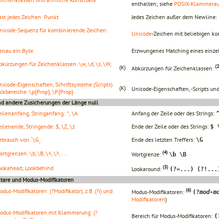
enthalten; siehe
POSIX-Klammerausd
ast jedes Zeichen: Punkt
Jedes Zeichen außer dem Newline:
nicode-Sequenz für kombinierende Zeichen:
Unicode
-Zeichen mit beliebigen k
enau ein Byte
Erzwungenes Matching eines einzel
bkürzungen für Zeichenklassen: \w, \d, \s, \W,
(2
(K)
Abkürzungen für Zeichenklassen:
nicode-Eigenschaften, Schriftsysteme (Scripts)
(K)
Unicode-Eigenschaften, -Scripts un
ckbereiche: \p{Prop}, \P{Prop}
d andere Zusicherungen der Länge null
eilenanfang, Stringanfang: ^, \A
Anfang der Zeile oder des Strings:
eilenende, Stringende: $, \Z, \z
Ende der Zeile oder des Strings:
$ 
ebrauch von ˹\G˼
Ende des letzten Treffers:
\G
(4)
ortgrenzen: \b, \B, \<, \>, ...
Wortgrenze:
\b \B
(5)
ookahead; Lookbehind
Lookaround:
(?=...) (?!...
are und Modus-Modifikatoren
(6)
odus-Modifikatoren: (?Modifikator), z.B. (?i) und
Modus-Modifikatoren:
(?
mod
-
m
Modifikatoren
)
odus-Modifikatoren mit Klammerung: (?
Bereich für Modus-Modifikatoren:
(