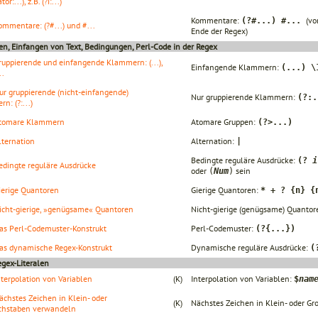
or:...), z.B. (?i:...)
Kommentare:
(v
(?#...) #...
ommentare: (?#...) und #...
Ende der Regex)
en, Einfangen von Text, Bedingungen, Perl-Code in der Regex
ruppierende und einfangende Klammern: (...),
Einfangende Klammern:
(...) \
..
ur gruppierende (nicht-einfangende)
Nur gruppierende Klammern:
(?:.
n: (?:...)
tomare Klammern
Atomare Gruppen:
(?>...)
lternation
Alternation:
|
Bedingte reguläre Ausdrücke:
(?
i
edingte reguläre Ausdrücke
oder
sein
(
Num
)
ierige Quantoren
Gierige Quantoren:
* + ? {n} {
icht-gierige, »genügsame« Quantoren
Nicht-gierige (genügsame) Quantor
as Perl-Codemuster-Konstrukt
Perl-Codemuster:
(?{...})
as dynamische Regex-Konstrukt
Dynamische reguläre Ausdrücke:
(
egex-Literalen
nterpolation von Variablen
(K)
Interpolation von Variablen:
$
nam
ächstes Zeichen in Klein- oder
(K)
Nächstes Zeichen in Klein- oder 
chstaben verwandeln