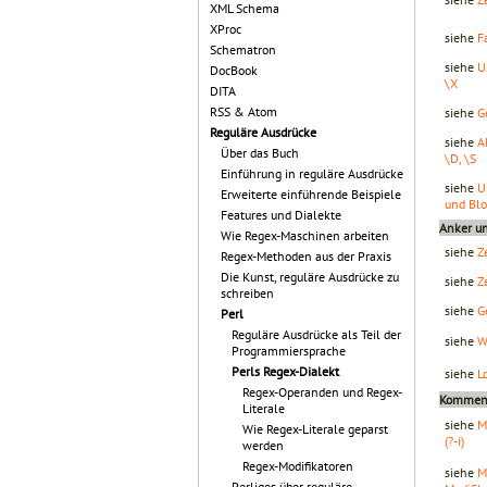
XML Schema
XProc
siehe
F
Schematron
siehe
U
DocBook
\X
DITA
RSS & Atom
siehe
G
Reguläre Ausdrücke
siehe
A
Über das Buch
\D, \S
Einführung in reguläre Ausdrücke
siehe
U
Erweiterte einführende Beispiele
und Blo
Features und Dialekte
Anker un
Wie Regex-Maschinen arbeiten
siehe
Z
Regex-Methoden aus der Praxis
Die Kunst, reguläre Ausdrücke zu
siehe
Z
schreiben
siehe
G
Perl
Reguläre Ausdrücke als Teil der
siehe
W
Programmiersprache
Perls Regex-Dialekt
siehe
L
Regex-Operanden und Regex-
Komment
Literale
siehe
M
Wie Regex-Literale geparst
(?-i)
werden
Regex-Modifikatoren
siehe
M
Perliges über reguläre