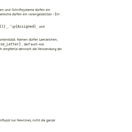
en und -Schriftsysteme dürfen ein
bereiche dürfen ein vorangestelltes
›In‹
,
und
ll}˼
˹\p{Assigned}˼
nterstützt. Namen dürfen Leerzeichen,
darf auch wie
ase_Letter}˼
Ich empfehle dennoch die Verwendung der
nflusst nur Newlines, nicht die ganze