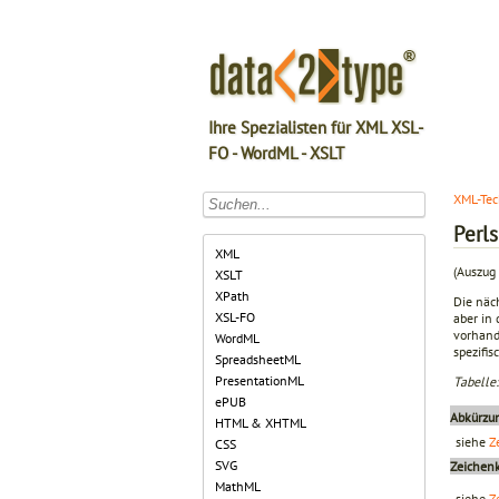
Ihre Spezialisten für XML XSL-
FO - WordML - XSLT
XML-Tec
Perl
XML
(Auszug 
XSLT
XPath
Die näc
XSL-FO
aber in
vorhand
WordML
spezifis
SpreadsheetML
PresentationML
Tabelle
ePUB
Abkürzu
HTML & XHTML
siehe
Z
CSS
SVG
Zeichenk
MathML
siehe
Z