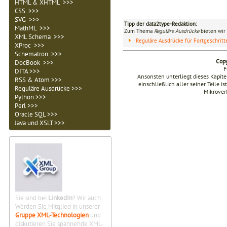
HTML & XHTML >>>
CSS >>>
SVG >>>
Tipp der data2type-Redaktion:
MathML >>>
Zum Thema
Reguläre Ausdrücke
bieten wir 
XML Schema >>>
Reguläre Ausdrücke für Fortgeschrit
XProc >>>
Schematron >>>
Copy
DocBook >>>
F
DITA >>>
Ansonsten unterliegt dieses Kapi
RSS & Atom >>>
einschließlich aller seiner Teile i
Reguläre Ausdrücke >>>
Mikrover
Python >>>
Perl >>>
Oracle SQL >>>
Java und XSLT >>>
Sie sind bei
LinkedIn
? Wir auch.
Werden Sie Mitglied in unserer
Gruppe XML-Technologien
und
diskutieren Sie spannende XML-