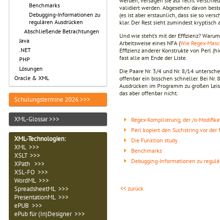
werden, versagen sie auf recht verschie
Benchmarks
validiert werden. Abgesehen davon besteh
Debugging-Informationen zu
(es ist aber erstaunlich, dass sie so vers
regulären Ausdrücken
klar. Der Rest sieht zumindest kryptisch 
Abschließende Betrachtungen
Und wie steht’s mit der Effizienz? War
Java
Arbeitsweise eines NFA (
Wie Regex-Masc
.NET
Effizienz anderer Konstrukte von Perl (hi
fast alle am Ende der Liste.
PHP
Lösungen
Die Paare Nr. 3/4 und Nr. 8/14 untersc
Oracle & XML
offenbar ein bisschen schneller. Bei Nr.
Ausdrücken im Programm zu großen Leis
das aber offenbar nicht.
Schulungstermine 2026 >>>
XML-Glossar >>>
Regex-Kompilierung, der /o-Modifikato
Perl kopiert den Suchstring vor der
XML-Technologien
:
Die Funktion study
XML >>>
Benchmarks
XSLT >>>
Debugging-Informationen zu regul
XPath >>>
XSL-FO >>>
WordML >>>
<< zurück
SpreadsheetML >>>
PresentationML >>>
ePUB >>>
ePub für (In)Designer >>>