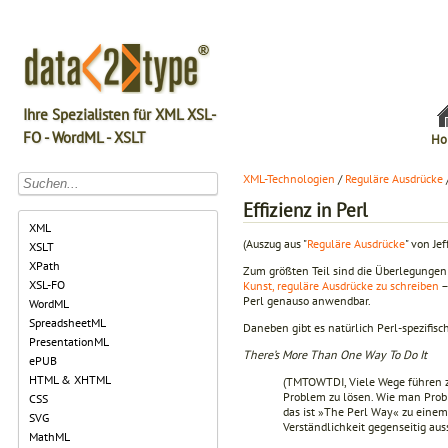
Ihre Spezialisten für XML XSL-
FO - WordML - XSLT
Ho
XML-Technologien
/
Reguläre Ausdrücke
Effizienz in Perl
XML
(Auszug aus "
Reguläre Ausdrücke
" von Jef
XSLT
XPath
Zum größten Teil sind die Überlegungen z
XSL-FO
Kunst, reguläre Ausdrücke zu schreiben
–
Perl genauso anwendbar.
WordML
SpreadsheetML
Daneben gibt es natürlich Perl-spezifis
PresentationML
There’s More Than One Way To Do It
ePUB
HTML & XHTML
(TMTOWTDI, Viele Wege führen zu
Problem zu lösen. Wie man Prob
CSS
das ist »The Perl Way« zu einem
SVG
Verständlichkeit gegenseitig aus
MathML