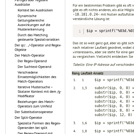
Ausdrücke
Für ein bestimmtes Problem gibt es oft
gibt es oft nichts anderes, als alle Mög
Kontext bei Ausdrücken
mit Nullen aufzufüllen
›18.181.0.24‹
Dynamische
verständliche Lösung ist:
Geltungsbereiche:
Auswirkungen auf die
Mustererkennung
$ip = sprintf("%03d.%0
Durch das Matching
gesteuerte Spezialvariablen
Das ist so weit ganz gut, aber es gibt s
Der qr/.../-Operator und Regex-
nach relativer Laufzeit geordnet, wobei 
Objekte
»interessant«, aber sie steht für eine 
Der Match-Operator
zu vergleichen. Vielleicht entdecken Sie 
Der Regex-Operand
Tabelle: Eine IP-Adresse auf verschieden
Der Suchtext-Operand
Verschiedene
Rang
Laufzeit
Ansatz
Einsatzmöglichkeiten des
1.
1
$ip = sprintf("%03
Match-Operators
Iterative Mustersuche –
2.
1,3
substr($ip, 0, 0) 
Skalarer Kontext mit dem /g-
substr($ip, 0, 0) 
Modifikator
substr($ip, 4, 0) 
substr($ip, 4, 0) 
Beziehungen des Match-
substr($ip, 8, 0) 
Operators zum Umfeld
substr($ip, 8, 0) 
Der Substitutionsoperator
substr($ip, 12, 0)
Der Split-Operator
3.
1,6
$ip = sprintf("%03
Spezielle Formen des Regex-
Operanden bei split
4.
1,8
$ip = sprintf("%03
Der Regex-Operand mit