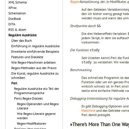
Regex
-Kompilierung, der /o-Modifikator, qr
XML Schema
XProc
Auf den Gebieten Variableninter
Schematron
den ich bisher wenig gesagt ha
werden muss und wann das unnöt
DocBook
DITA
Strafpunkte durch
$&
RSS & Atom
Die drei Nebeneffekt-Variablen
Reguläre Ausdrücke
jedem Skript, in dem sie auftau
Über das Buch
vorkommen.
Einführung in reguläre Ausdrücke
Die Funktion
study
Erweiterte einführende Beispiele
Features und Dialekte
Seit Urzeiten kennt Perl die Fu
zu verstehen. Wir werde
study
Wie Regex-Maschinen arbeiten
Regex-Methoden aus der Praxis
Benchmarking
Die Kunst, reguläre Ausdrücke zu
Das schnellste Programm ist das,
schreiben
Funktion oder um ein ganzes Pr
Perl
wirklich schnell ist. In Perl sin
Reguläre Ausdrücke als Teil der
stelle eine einfache Methode vor
Programmiersprache
Debugging-Unterstützung für reguläre Au
Perls Regex-Dialekt
Regex-Operanden und Regex-
Es gibt Debugging-Optionen und 
Literale
Maschine
und das Getriebe vorn
Wie Regex-Literale geparst
Perl damit preisgibt.
werden
»There’s More Than One Way
Regex-Modifikatoren
Perliges über reguläre