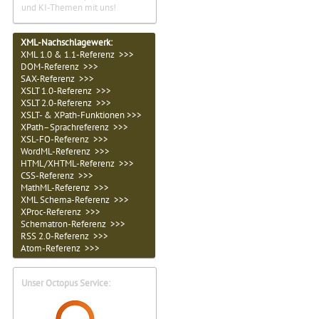
und KI-Themen mit uns!
XML-Nachschlagewerk:
XML 1.0 & 1.1-Referenz >>>
DOM-Referenz >>>
SAX-Referenz >>>
XSLT 1.0-Referenz >>>
XSLT 2.0-Referenz >>>
XSLT- & XPath-Funktionen >>>
XPath–Sprachreferenz >>>
XSL-FO-Referenz >>>
WordML-Referenz >>>
HTML/XHTML-Referenz >>>
CSS-Referenz >>>
MathML-Referenz >>>
XML Schema-Referenz >>>
XProc-Referenz >>>
Schematron-Referenz >>>
RSS 2.0-Referenz >>>
Atom-Referenz >>>
Unser Octopus Service: