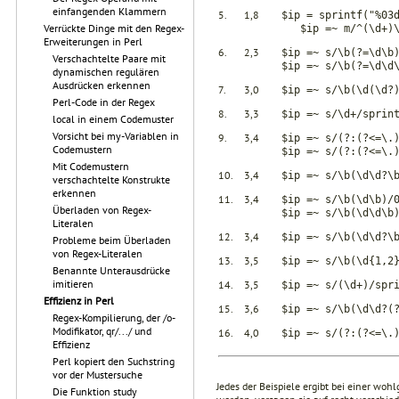
einfangenden Klammern
5.
1,8
$ip = sprintf("%03
Verrückte Dinge mit den Regex-
$ip =~ m/^(\d+)\.
Erweiterungen in Perl
6.
2,3
$ip =~ s/\b(?=\d\b
Verschachtelte Paare mit
$ip =~ s/\b(?=\d\d
dynamischen regulären
Ausdrücken erkennen
7.
3,0
$ip =~ s/\b(\d(\d?
Perl-Code in der Regex
8.
3,3
$ip =~ s/\d+/sprin
local in einem Codemuster
Vorsicht bei my-Variablen in
9.
3,4
$ip =~ s/(?:(?<=\.
Codemustern
$ip =~ s/(?:(?<=\.
Mit Codemustern
10.
3,4
$ip =~ s/\b(\d\d?\
verschachtelte Konstrukte
erkennen
11.
3,4
$ip =~ s/\b(\d\b)/
Überladen von Regex-
$ip =~ s/\b(\d\d\b
Literalen
12.
3,4
$ip =~ s/\b(\d\d?\
Probleme beim Überladen
von Regex-Literalen
13.
3,5
$ip =~ s/\b(\d{1,2
Benannte Unterausdrücke
imitieren
14.
3,5
$ip =~ s/(\d+)/spr
Effizienz in Perl
15.
3,6
$ip =~ s/\b(\d\d?(
Regex-Kompilierung, der /o-
Modifikator, qr/.../ und
16.
4,0
$ip =~ s/(?:(?<=\.
Effizienz
Perl kopiert den Suchstring
vor der Mustersuche
Jedes der Beispiele ergibt bei einer woh
Die Funktion study