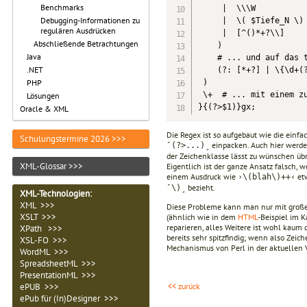
Benchmarks
     |  \\\W           
Debugging-Informationen zu
     |  \( $Tiefe_N \) 
regulären Ausdrücken
     |  [^()*+?\\]     
Abschließende Betrachtungen
    )

Java
    # ... und auf das t
.NET
    (?: [*+?] | \{\d+(?
 )

PHP
 \+  # ... mit einem zu
Lösungen
}{(?>$1)}gx;
Oracle & XML
Die Regex ist so aufgebaut wie die einfa
Schulungstermine 2026 >>>
einpacken. Auch hier werden
˹(?>...)˼
der Zeichenklasse lässt zu wünschen übr
XML-Glossar >>>
Eigentlich ist der ganze Ansatz falsch, 
einem Ausdruck wie
etw
›\(blah\)++‹
bezieht.
˹\)˼
XML-Technologien
:
XML >>>
Diese Probleme kann man nur mit groß
XSLT >>>
(ähnlich wie in dem
HTML
-Beispiel im 
reparieren, alles Weitere ist wohl kaum 
XPath >>>
bereits sehr spitzfindig; wenn also Zeic
XSL-FO >>>
Mechanismus von Perl in der aktuellen 
WordML >>>
SpreadsheetML >>>
PresentationML >>>
<< zurück
ePUB >>>
ePub für (In)Designer >>>