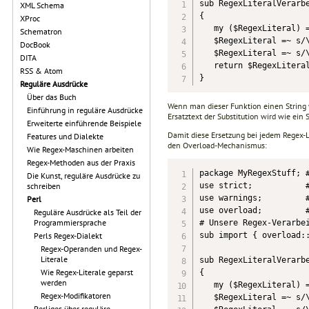
sub RegexLiteralVerarbe
XML Schema
{

XProc
   my ($RegexLiteral) =
Schematron
   $RegexLiteral =~ s/\
DocBook
   $RegexLiteral =~ s/\
DITA
   return $RegexLiteral
RSS & Atom
}
Reguläre Ausdrücke
Über das Buch
Wenn man dieser Funktion einen String
Einführung in reguläre Ausdrücke
Ersatztext der Substitution wird wie ei
Erweiterte einführende Beispiele
Damit diese Ersetzung bei jedem Regex-
Features und Dialekte
den Overload-Mechanismus:
Wie Regex-Maschinen arbeiten
Regex-Methoden aus der Praxis
package MyRegexStuff; #
Die Kunst, reguläre Ausdrücke zu
use strict;           #
schreiben
use warnings;         #
Perl
use overload;         #
Reguläre Ausdrücke als Teil der
Programmiersprache
# Unsere Regex-Verarbei
sub import { overload::
Perls Regex-Dialekt
Regex-Operanden und Regex-
Literale
sub RegexLiteralVerarbe
Wie Regex-Literale geparst
{

werden
   my ($RegexLiteral) =
Regex-Modifikatoren
   $RegexLiteral =~ s/\
Perliges über reguläre