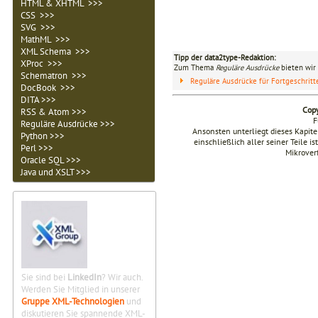
HTML & XHTML >>>
CSS >>>
SVG >>>
MathML >>>
XML Schema >>>
Tipp der data2type-Redaktion:
XProc >>>
Zum Thema
Reguläre Ausdrücke
bieten wir 
Schematron >>>
Reguläre Ausdrücke für Fortgeschrit
DocBook >>>
DITA >>>
Copy
RSS & Atom >>>
F
Reguläre Ausdrücke >>>
Ansonsten unterliegt dieses Kapi
Python >>>
einschließlich aller seiner Teile i
Perl >>>
Mikrover
Oracle SQL >>>
Java und XSLT >>>
Sie sind bei
LinkedIn
? Wir auch.
Werden Sie Mitglied in unserer
Gruppe XML-Technologien
und
diskutieren Sie spannende XML-