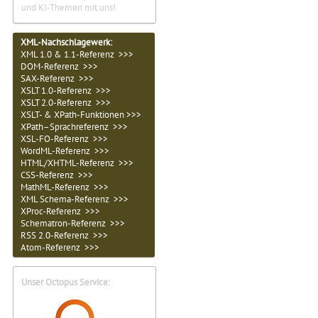
und KI-Themen mit uns!
XML-Nachschlagewerk:
XML 1.0 & 1.1-Referenz >>>
DOM-Referenz >>>
SAX-Referenz >>>
XSLT 1.0-Referenz >>>
XSLT 2.0-Referenz >>>
XSLT- & XPath-Funktionen >>>
XPath–Sprachreferenz >>>
XSL-FO-Referenz >>>
WordML-Referenz >>>
HTML/XHTML-Referenz >>>
CSS-Referenz >>>
MathML-Referenz >>>
XML Schema-Referenz >>>
XProc-Referenz >>>
Schematron-Referenz >>>
RSS 2.0-Referenz >>>
Atom-Referenz >>>
Unser Octopus Service: