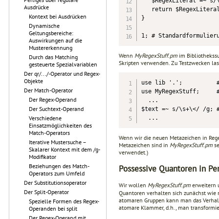
   $RegexLiteral =~ s/\
Ausdrücke
   return $RegexLiteral
Kontext bei Ausdrücken
}

Dynamische
Geltungsbereiche:
1; # Standardformulier
Auswirkungen auf die
Mustererkennung
Wenn
MyRegexStuff.pm
im Bibliothekssu
Durch das Matching
Skripten verwenden. Zu Testzwecken lass
gesteuerte Spezialvariablen
Der qr/.../-Operator und Regex-
Objekte
use lib '.';          #
Der Match-Operator
use MyRegexStuff;     #
Der Regex-Operand
  ...

Der Suchtext-Operand
$text =~ s/\s+\</ /g; #
  ...
Verschiedene
Einsatzmöglichkeiten des
Match-Operators
Wenn wir die neuen Metazeichen in Reg
Iterative Mustersuche –
Metazeichen sind in
MyRegexStuff.pm
se
Skalarer Kontext mit dem /g-
verwendet.)
Modifikator
Beziehungen des Match-
Possessive Quantoren in Pe
Operators zum Umfeld
Der Substitutionsoperator
Wir wollen
MyRegexStuff.pm
erweitern 
Der Split-Operator
Quantoren verhalten sich zunächst wie n
atomaren Gruppen kann man das Verhalt
Spezielle Formen des Regex-
atomare Klammer, d.h., man transformi
Operanden bei split
Der Regex-Operand mit