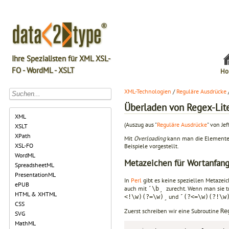
Ihre Spezialisten für XML XSL-
FO - WordML - XSLT
Ho
XML-Technologien
/
Reguläre Ausdrücke
Überladen von Regex-Lit
XML
(Auszug aus "
Reguläre Ausdrücke
" von Jef
XSLT
XPath
Mit
Overloading
kann man die Elemente 
XSL-FO
Beispiele vorgestellt.
WordML
Metazeichen für Wortanfan
SpreadsheetML
PresentationML
In
Perl
gibt es keine speziellen Metazei
ePUB
auch mit
zurecht. Wenn man sie 
˹\b˼
HTML & XHTML
und
<!\w)(?=\w)˼
˹(?<=\w)(?!\w
CSS
Zuerst schreiben wir eine Subroutine
Re
SVG
MathML