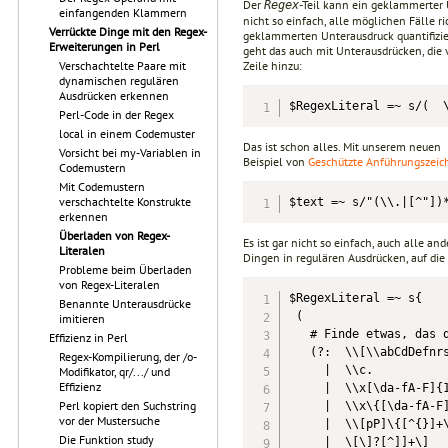
Der
-Teil kann ein geklammerter
Regex
einfangenden Klammern
nicht so einfach, alle möglichen Fälle 
Verrückte Dinge mit den Regex-
geklammerten Unterausdruck quantifizie
Erweiterungen in Perl
geht das auch mit Unterausdrücken, die
Zeile hinzu:
Verschachtelte Paare mit
dynamischen regulären
Ausdrücken erkennen
$RegexLiteral =~ s/(  
Perl-Code in der Regex
local in einem Codemuster
Das ist schon alles. Mit unserem neuen
Vorsicht bei my-Variablen in
Beispiel von
Geschützte Anführungszeich
Codemustern
Mit Codemustern
verschachtelte Konstrukte
$text =~ s/"(\\.|[^"])
erkennen
Überladen von Regex-
Es ist gar nicht so einfach, auch alle 
Literalen
Dingen in regulären Ausdrücken, auf die
Probleme beim Überladen
von Regex-Literalen
$RegexLiteral =~ s{

Benannte Unterausdrücke
 (

imitieren
   # Finde etwas, das q
Effizienz in Perl
   (?:  \\[\\abCdDefnrs
Regex-Kompilierung, der /o-
     |  \\c.           
Modifikator, qr/.../ und
Effizienz
     |  \\x[\da-fA-F]{1
Perl kopiert den Suchstring
     |  \\x\{[\da-fA-F]
vor der Mustersuche
     |  \\[pP]\{[^{}]+\
Die Funktion study
     |  \[\]?[^]]+\]   