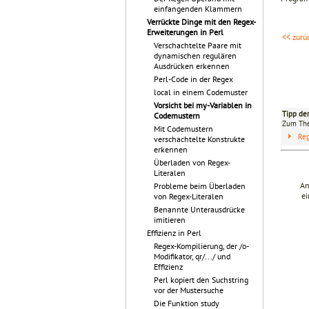
einfangenden Klammern
Verrückte Dinge mit den Regex-
Erweiterungen in Perl
<< zurü
Verschachtelte Paare mit
dynamischen regulären
Ausdrücken erkennen
Perl-Code in der Regex
local in einem Codemuster
Vorsicht bei my-Variablen in
Tipp de
Codemustern
Zum T
Mit Codemustern
Reg
verschachtelte Konstrukte
erkennen
Überladen von Regex-
Literalen
An
Probleme beim Überladen
ei
von Regex-Literalen
Benannte Unterausdrücke
imitieren
Effizienz in Perl
Regex-Kompilierung, der /o-
Modifikator, qr/.../ und
Effizienz
Perl kopiert den Suchstring
vor der Mustersuche
Die Funktion study