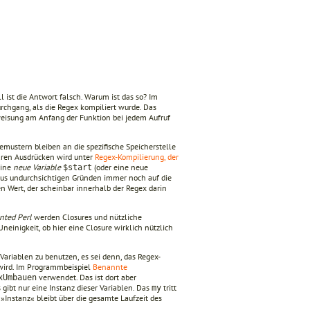
 ist die Antwort falsch. Warum ist das so? Im
chgang, als die Regex kompiliert wurde. Das
eisung am Anfang der Funktion bei jedem Aufruf
emustern bleiben an die spezifische Speicherstelle
lären Ausdrücken wird unter
Regex-Kompilierung, der
eine
neue Variable
(oder eine neue
$start
aus undurchsichtigen Gründen immer noch auf die
den Wert, der scheinbar innerhalb der Regex darin
nted Perl
werden Closures und nützliche
einigkeit, ob hier eine Closure wirklich nützlich
-Variablen zu benutzen, es sei denn, das Regex-
t wird. Im Programmbeispiel
Benannte
verwendet. Das ist dort aber
xUmbauen
 gibt nur eine Instanz dieser Variablen. Das
tritt
my
»Instanz« bleibt über die gesamte Laufzeit des