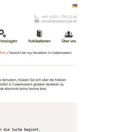
+49 - 6221 - 739 12 60
kontakt(at)data2type.de
chnologien
Publikationen
Über uns
Perl
/ Vorsicht bei my-Variablen in Codemustern
x benutzen, müssen Sie sich über die heiklen
lsfall in Codemustern globale Variablen zu
de Abschnitt keine leichte Kost.
 die Suche beginnt.
