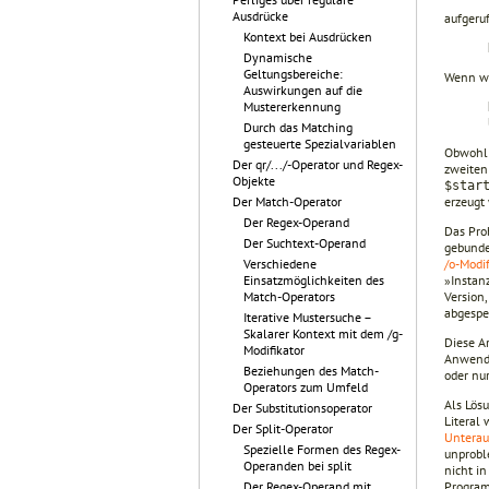
Ausdrücke
aufgeruf
Kontext bei Ausdrücken
Dynamische
Geltungsbereiche:
Wenn wi
Auswirkungen auf die
Mustererkennung
Durch das Matching
gesteuerte Spezialvariablen
Obwohl S
Der qr/.../-Operator und Regex-
zweiten
Objekte
$star
erzeugt 
Der Match-Operator
Der Regex-Operand
Das Pro
Der Suchtext-Operand
gebunde
/o-Modif
Verschiedene
»Instanz
Einsatzmöglichkeiten des
Version,
Match-Operators
abgespe
Iterative Mustersuche –
Skalarer Kontext mit dem /g-
Diese A
Modifikator
Anwendu
Beziehungen des Match-
oder nur
Operators zum Umfeld
Als Lös
Der Substitutionsoperator
Literal
Der Split-Operator
Unterau
Spezielle Formen des Regex-
unprobl
Operanden bei split
nicht in
Program
Der Regex-Operand mit