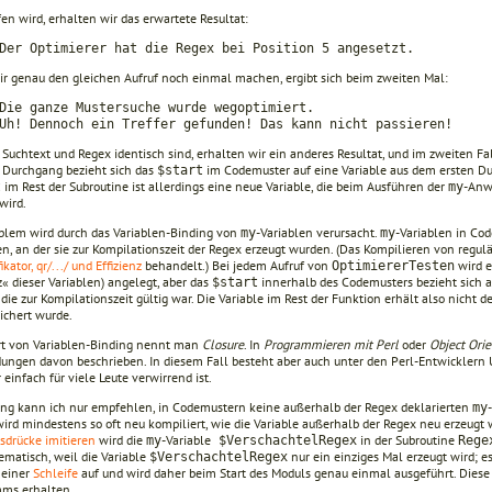
en wird, erhalten wir das erwartete Resultat:
Der Optimierer hat die Regex bei Position 5 angesetzt.
r genau den gleichen Aufruf noch einmal machen, ergibt sich beim zweiten Mal:
Die ganze Mustersuche wurde wegoptimiert.
Uh! Dennoch ein Treffer gefunden! Das kann nicht passieren!
uchtext und Regex identisch sind, erhalten wir ein anderes Resultat, und im zweiten Fall
 Durchgang bezieht sich das
im Codemuster auf eine Variable aus dem ersten Dur
$start
im Rest der Subroutine ist allerdings eine neue Variable, die beim Ausführen der
-Anw
t
my
wird.
blem wird durch das Variablen-Binding von
-Variablen verursacht.
-Variablen in Cod
my
my
n, an der sie zur Kompilationszeit der Regex erzeugt wurden. (Das Kompilieren von regu
ikator, qr/.../ und Effizienz
behandelt.) Bei jedem Aufruf von
wird 
OptimiererTesten
« dieser Variablen) angelegt, aber das
innerhalb des Codemusters bezieht sich 
$start
 die zur Kompilationszeit gültig war. Die Variable im Rest der Funktion erhält also nicht 
ichert wurde.
rt von Variablen-Binding nennt man
Closure
. In
Programmieren mit Perl
oder
Object Orie
ngen davon beschrieben. In diesem Fall besteht aber auch unter den Perl-Entwicklern Un
 einfach für viele Leute verwirrend ist.
ung kann ich nur empfehlen, in Codemustern keine außerhalb der Regex deklarierten
my
 wird mindestens so oft neu kompiliert, wie die Variable außerhalb der Regex neu erzeug
sdrücke imitieren
wird die
-Variable
in der Subroutine
my
$VerschachtelRegex
Rege
ematisch, weil die Variable
nur ein einziges Mal erzeugt wird; es
$VerschachtelRegex
 einer
Schleife
auf und wird daher beim Start des Moduls genau einmal ausgeführt. Diese 
ms erhalten.