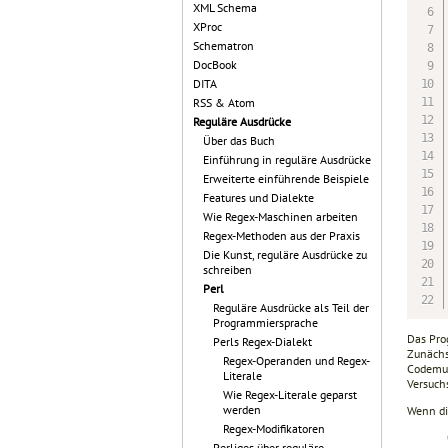
XML Schema
XProc
Schematron
DocBook
DITA
RSS & Atom
Reguläre Ausdrücke
Über das Buch
Einführung in reguläre Ausdrücke
Erweiterte einführende Beispiele
Features und Dialekte
Wie Regex-Maschinen arbeiten
Regex-Methoden aus der Praxis
Die Kunst, reguläre Ausdrücke zu
schreiben
Perl
Reguläre Ausdrücke als Teil der
Programmiersprache
Das Pro
Perls Regex-Dialekt
Zunächs
Regex-Operanden und Regex-
Codemus
Literale
Versuch
Wie Regex-Literale geparst
werden
Wenn di
Regex-Modifikatoren
Perliges über reguläre