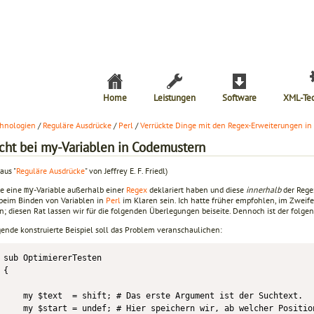
Home
Leistungen
Software
XML-Te
hnologien
/
Reguläre Ausdrücke
/
Perl
/
Verrückte Dinge mit den Regex-Erweiterungen in 
icht bei my-Variablen in Codemustern
aus "
Reguläre Ausdrücke
" von Jeffrey E. F. Friedl)
e eine
-Variable außerhalb einer
Regex
deklariert haben und diese
innerhalb
der Rege
my
beim Binden von Variablen in
Perl
im Klaren sein. Ich hatte früher empfohlen, im Zweife
; diesen Rat lassen wir für die folgenden Überlegungen beiseite. Dennoch ist der folgen
gende konstruierte Beispiel soll das Problem veranschaulichen:
sub OptimiererTesten

{

    my $text  = shift; # Das erste Argument ist der Suchtext.

    my $start = undef; # Hier speichern wir, ab welcher Position