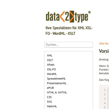
Ihre Spezialisten für XML XSL-
FO - WordML - XSLT
XML-Tec
Vors
XML
(Auszug 
XSLT
XPath
Wenn Si
XSL-FO
Punkte 
benutzen
WordML
SpreadsheetML
Das fol
PresentationML
ePUB
HTML & XHTML
CSS
SVG
MathML