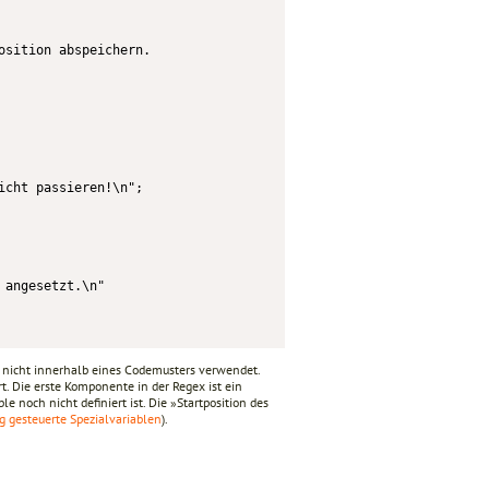
sition abspeichern.

cht passieren!\n";

angesetzt.\n"

 nicht innerhalb eines Codemusters verwendet.
t. Die erste Komponente in der Regex ist ein
le noch nicht definiert ist. Die »Startposition des
g gesteuerte Spezialvariablen
).