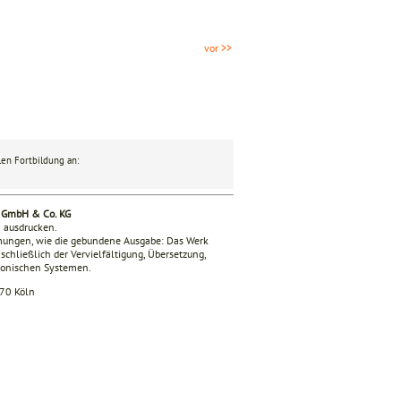
vor >>
en Fortbildung an:
g GmbH & Co. KG
n ausdrucken.
mmungen, wie die gebundene Ausgabe: Das Werk
nschließlich der Vervielfältigung, Übersetzung,
tronischen Systemen.
670 Köln