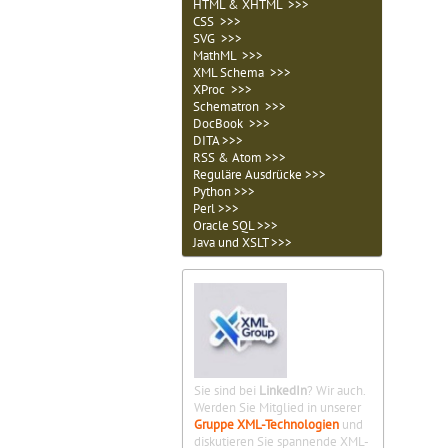
HTML & XHTML >>>
CSS >>>
SVG >>>
MathML >>>
XML Schema >>>
XProc >>>
Schematron >>>
DocBook >>>
DITA >>>
RSS & Atom >>>
Reguläre Ausdrücke >>>
Python >>>
Perl >>>
Oracle SQL >>>
Java und XSLT >>>
Sie sind bei
LinkedIn
? Wir auch.
Werden Sie Mitglied in unserer
Gruppe XML-Technologien
und
diskutieren Sie spannende XML-