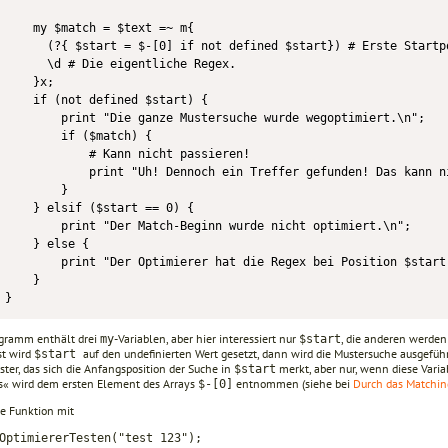
    my $match = $text =~ m{

      (?{ $start = $-[0] if not defined $start}) # Erste Startpo
      \d # Die eigentliche Regex.

    }x;

    if (not defined $start) {

        print "Die ganze Mustersuche wurde wegoptimiert.\n";

        if ($match) {

            # Kann nicht passieren!

            print "Uh! Dennoch ein Treffer gefunden! Das kann ni
        }

    } elsif ($start == 0) {

        print "Der Match-Beginn wurde nicht optimiert.\n";

    } else {

        print "Der Optimierer hat die Regex bei Position $start 
    }

}
gramm enthält drei
-Variablen, aber hier interessiert nur
, die anderen werden
my
$start
t wird
auf den undefinierten Wert gesetzt, dann wird die Mustersuche ausgeführ
$start
ter, das sich die Anfangsposition der Suche in
merkt, aber nur, wenn diese Variab
$start
s« wird dem ersten Element des Arrays
entnommen (siehe bei
Durch das Matchin
$-[0]
e Funktion mit
OptimiererTesten("test 123");