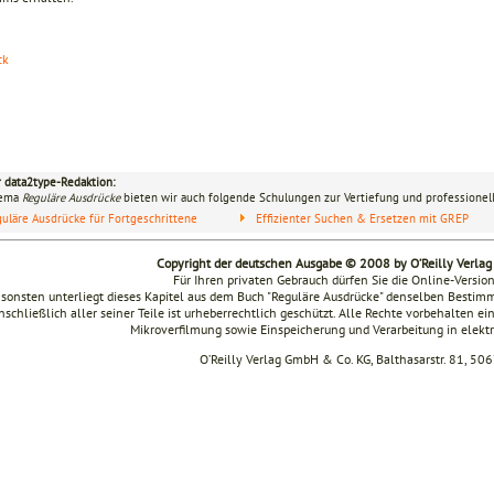
ck
r data2type-Redaktion:
hema
Reguläre Ausdrücke
bieten wir auch folgende Schulungen zur Vertiefung und professionell
uläre Ausdrücke für Fortgeschrittene
Effizienter Suchen & Ersetzen mit GREP
Copyright der deutschen Ausgabe © 2008 by O’Reilly Verla
Für Ihren privaten Gebrauch dürfen Sie die Online-Versio
sonsten unterliegt dieses Kapitel aus dem Buch "Reguläre Ausdrücke" denselben Besti
nschließlich aller seiner Teile ist urheberrechtlich geschützt. Alle Rechte vorbehalten ei
Mikroverfilmung sowie Einspeicherung und Verarbeitung in elek
O’Reilly Verlag GmbH & Co. KG, Balthasarstr. 81, 50