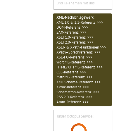
und KI-Themen mit uns!
XML-Nachschlagewerk:
XML 1.0 & 1.1-Referenz >>>
DOM-Referenz >>>
SAX-Referenz >>>
XSLT 1.0-Referenz >>>
XSLT 2.0-Referenz >>>
XSLT- & XPath-Funktionen >>>
XPath–Sprachreferenz >>>
XSL-FO-Referenz >>>
WordML-Referenz >>>
HTML/XHTML-Referenz >>>
CSS-Referenz >>>
MathML-Referenz >>>
XML Schema-Referenz >>>
XProc-Referenz >>>
Schematron-Referenz >>>
RSS 2.0-Referenz >>>
Atom-Referenz >>>
Unser Octopus Service: