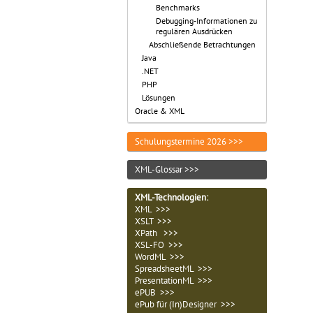
Benchmarks
Debugging-Informationen zu
regulären Ausdrücken
Abschließende Betrachtungen
Java
.NET
PHP
Lösungen
Oracle & XML
Schulungstermine 2026 >>>
XML-Glossar >>>
XML-Technologien
:
XML >>>
XSLT >>>
XPath >>>
XSL-FO >>>
WordML >>>
SpreadsheetML >>>
PresentationML >>>
ePUB >>>
ePub für (In)Designer >>>