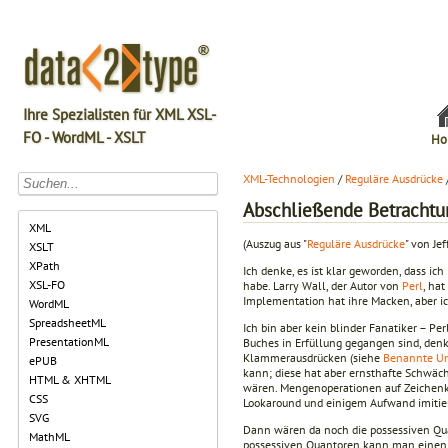
Ihre Spezialisten für XML XSL-
FO - WordML - XSLT
Ho
XML-Technologien
/
Reguläre Ausdrücke
Abschließende Betracht
XML
(Auszug aus "
Reguläre Ausdrücke
" von Jef
XSLT
XPath
Ich denke, es ist klar geworden, dass i
XSL-FO
habe. Larry Wall, der Autor von
Perl
, ha
Implementation hat ihre Macken, aber 
WordML
SpreadsheetML
Ich bin aber kein blinder Fanatiker – Pe
PresentationML
Buches in Erfüllung gegangen sind, denk
Klammerausdrücken (siehe
Benannte Un
ePUB
kann; diese hat aber ernsthafte Schwäc
HTML & XHTML
wären. Mengenoperationen auf Zeichenk
CSS
Lookaround und einigem Aufwand imitie
SVG
Dann wären da noch die possessiven Quan
MathML
possessiven Quantoren kann man einen re