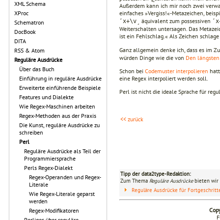
XML Schema
Außerdem kann ich mir noch zwei verwan
einfaches »Vergiss!«-Metazeichen, beisp
XProc
äquivalent zum possessiven
˹x+\v˼
˹x
Schematron
Weiterschalten untersagen. Das Metazei
DocBook
ist ein Fehlschlag.« Als Zeichen schlage
DITA
Ganz allgemein denke ich, dass es im
RSS & Atom
würden Dinge wie die von
Den längsten 
Reguläre Ausdrücke
Über das Buch
Schon bei
Codemuster interpolieren
hatt
eine Regex interpoliert werden soll.
Einführung in reguläre Ausdrücke
Erweiterte einführende Beispiele
Perl ist nicht die ideale Sprache für reg
Features und Dialekte
Wie Regex-Maschinen arbeiten
Regex-Methoden aus der Praxis
<< zurück
Die Kunst, reguläre Ausdrücke zu
schreiben
Perl
Reguläre Ausdrücke als Teil der
Programmiersprache
Perls Regex-Dialekt
Tipp der data2type-Redaktion:
Regex-Operanden und Regex-
Zum Thema
Reguläre Ausdrücke
bieten wir 
Literale
Reguläre Ausdrücke für Fortgeschrit
Wie Regex-Literale geparst
werden
Copy
Regex-Modifikatoren
F
Perliges über reguläre