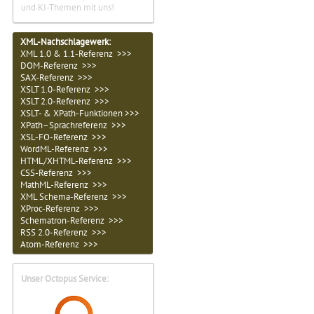
und KI-Themen mit uns!
XML-Nachschlagewerk:
XML 1.0 & 1.1-Referenz >>>
DOM-Referenz >>>
SAX-Referenz >>>
XSLT 1.0-Referenz >>>
XSLT 2.0-Referenz >>>
XSLT- & XPath-Funktionen >>>
XPath–Sprachreferenz >>>
XSL-FO-Referenz >>>
WordML-Referenz >>>
HTML/XHTML-Referenz >>>
CSS-Referenz >>>
MathML-Referenz >>>
XML Schema-Referenz >>>
XProc-Referenz >>>
Schematron-Referenz >>>
RSS 2.0-Referenz >>>
Atom-Referenz >>>
Unser Octopus Service: