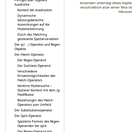
Ansonsten unterliegt dieses Kapi
Ausdrücke
einschließlich aller seiner Teile i
Kontext bei Ausdrücken
Mikrover
Dynamische
Geltungsbereiche:
Auswirkungen auf die
Mustererkennung
Durch das Matching
gesteuerte Spezialvariablen
Der qr/.../-Operator und Regex-
Objekte
Der Match-Operator
Der Regex-Operand
Der Suchtext-Operand
Verschiedene
Einsatzmöglichkeiten des
Match-Operators
Iterative Mustersuche –
Skalarer Kontext mit dem /g-
Modifikator
Beziehungen des Match-
Operators zum Umfeld
Der Substitutionsoperator
Der Split-Operator
Spezielle Formen des Regex-
Operanden bei split
Der Regex-Operand mit