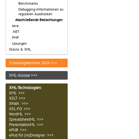
Benchmarks
Debugging-Informationen zu
regulären Ausdrücken
Abschließende Betrachtungen
Java
.NET
PHP
Lösungen
Oracle & XML
Schulungstermine 2026 >>>
XML-Glossar >>>
XML-Technologien
:
XML >>>
XSLT >>>
XPath >>>
XSL-FO >>>
WordML >>>
SpreadsheetML >>>
PresentationML >>>
ePUB >>>
ePub für (In)Designer >>>