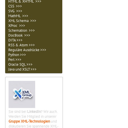
HTML & XHTML >>>
CSS >>>
SVG >>>
MathML >>>
XML Schema >>>
XProc >>>
Schematron >>>
DocBook >>>
DITA >>>
RSS & Atom >>>
Reguläre Ausdrücke >>>
Python >>>
Perl >>>
Oracle SQL >>>
Java und XSLT >>>
Sie sind bei
LinkedIn
? Wir auch.
Werden Sie Mitglied in unserer
Gruppe XML-Technologien
und
diskutieren Sie spannende XML-