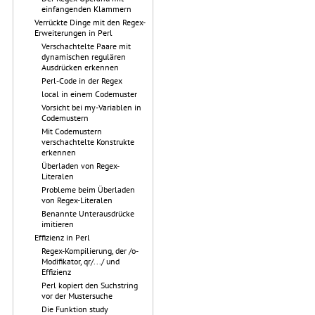
einfangenden Klammern
Verrückte Dinge mit den Regex-
Erweiterungen in Perl
Verschachtelte Paare mit
dynamischen regulären
Ausdrücken erkennen
Perl-Code in der Regex
local in einem Codemuster
Vorsicht bei my-Variablen in
Codemustern
Mit Codemustern
verschachtelte Konstrukte
erkennen
Überladen von Regex-
Literalen
Probleme beim Überladen
von Regex-Literalen
Benannte Unterausdrücke
imitieren
Effizienz in Perl
Regex-Kompilierung, der /o-
Modifikator, qr/.../ und
Effizienz
Perl kopiert den Suchstring
vor der Mustersuche
Die Funktion study