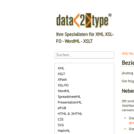
Ihre Spezialisten für XML XSL-
FO - WordML - XSLT
XML-Tec
Bezi
XML
(Auszug 
XSLT
XPath
Die fol
XSL-FO
Neben
WordML
SpreadsheetML
Oft sind
PresentationML
Void
-Ko
ePUB
verwend
HTML & XHTML
Die
CSS
ges
SVG
Di
MathML