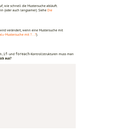
f, wie schnell die Mustersuche abläuft.
in (oder auch langsamer). Siehe
Die
 wird verändert, wenn eine Mustersuche mit
al«-Mustersuche mit ?...?
).
-,
- und
-Kontrollstrukturen muss man
e
if
foreach
ück aus?