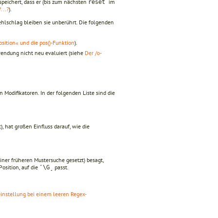
espeichert, dass er (bis zum nächsten
im
reset
...?
).
hlschlag bleiben sie unberührt. Die folgenden
osition« und die pos()-Funktion
).
wendung nicht neu evaluiert (siehe
Der /o-
odifikatoren. In der folgenden Liste sind die
, hat großen Einfluss darauf, wie die
iner früheren Mustersuche gesetzt) besagt,
osition, auf die
passt.
˹\G˼
instellung bei einem leeren Regex-