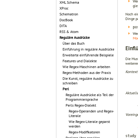
We
XML Schema
gle
XProc
Noch ei
Schematron
Dinge p
DocBook
DITA
p
RSS & Atom
We
Reguläre Ausdrücke
Mod
Über das Buch
Einfl
Einführung in reguläre Ausdrücke
Erweiterte einführende Beispiele
Die Mus
Features und Dialekte
weitere
Wie Regex-Maschinen arbeiten
Kontext
Regex-Methoden aus der Praxis
Die Kunst, reguläre Ausdrücke zu
schreiben
Perl
Aktuelle
Reguläre Ausdrücke als Teil der
Programmiersprache
Perls Regex-Dialekt
Regex-Operanden und Regex-
Voreing
Literale
Wie Regex-Literale geparst
werden
Regex-Modifikatoren
study
Perliges über reguläre