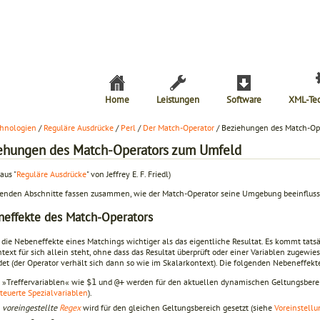
Home
Leistungen
Software
XML-Te
hnologien
/
Reguläre Ausdrücke
/
Perl
/
Der Match-Operator
/ Beziehungen des Match-Op
ehungen des Match-Operators zum Umfeld
aus "
Reguläre Ausdrücke
" von Jeffrey E. F. Friedl)
genden Abschnitte fassen zusammen, wie der Match-Operator seine Umgebung beeinflusst
effekte des Match-Operators
 die Nebeneffekte eines Matchings wichtiger als das eigentliche Resultat. Es kommt tatsä
ntext für sich allein steht, ohne dass das Resultat überprüft oder einer Variablen zugewi
et (der Operator verhält sich dann so wie im Skalarkontext). Die folgenden Nebeneffekt
 »Treffervariablen« wie
und
werden für den aktuellen dynamischen Geltungsberei
$1
@+
teuerte Spezialvariablen
).
e
voreingestellte
Regex
wird für den gleichen Geltungsbereich gesetzt (siehe
Voreinstell