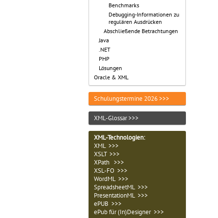
Benchmarks
Debugging-Informationen zu
regulären Ausdrücken
Abschließende Betrachtungen
Java
.NET
PHP
Lösungen
Oracle & XML
Schulungstermine 2026 >>>
XML-Glossar >>>
XML-Technologien
:
XML >>>
XSLT >>>
XPath >>>
XSL-FO >>>
WordML >>>
SpreadsheetML >>>
PresentationML >>>
ePUB >>>
ePub für (In)Designer >>>