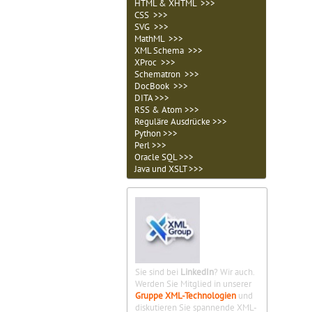
HTML & XHTML >>>
CSS >>>
SVG >>>
MathML >>>
XML Schema >>>
XProc >>>
Schematron >>>
DocBook >>>
DITA >>>
RSS & Atom >>>
Reguläre Ausdrücke >>>
Python >>>
Perl >>>
Oracle SQL >>>
Java und XSLT >>>
Sie sind bei
LinkedIn
? Wir auch.
Werden Sie Mitglied in unserer
Gruppe XML-Technologien
und
diskutieren Sie spannende XML-