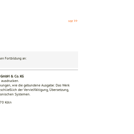
vor >>
en Fortbildung an:
g GmbH & Co. KG
n ausdrucken.
mmungen, wie die gebundene Ausgabe: Das Werk
nschließlich der Vervielfältigung, Übersetzung,
tronischen Systemen.
670 Köln