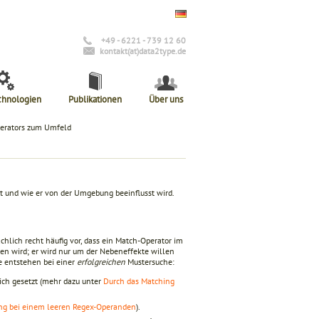
+49 - 6221 - 739 12 60
kontakt(at)data2type.de
chnologien
Publikationen
Über uns
erators zum Umfeld
 und wie er von der Umgebung beeinflusst wird.
chlich recht häufig vor, dass ein Match-Operator im
esen wird; er wird nur um der Nebeneffekte willen
e entstehen bei einer
erfolgreichen
Mustersuche:
ch gesetzt (mehr dazu unter
Durch das Matching
ung bei einem leeren Regex-Operanden
).