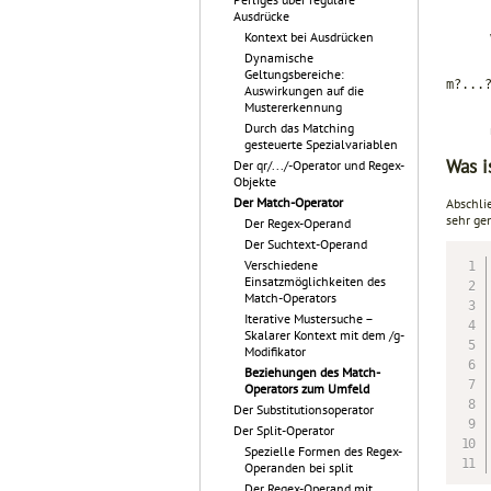
Ausdrücke
Kontext bei Ausdrücken
Dynamische
Geltungsbereiche:
m?...
Auswirkungen auf die
Mustererkennung
Durch das Matching
gesteuerte Spezialvariablen
Was i
Der qr/.../-Operator und Regex-
Objekte
Der Match-Operator
Abschli
sehr ge
Der Regex-Operand
Der Suchtext-Operand
Verschiedene
Einsatzmöglichkeiten des
Match-Operators
Iterative Mustersuche –
Skalarer Kontext mit dem /g-
Modifikator
Beziehungen des Match-
Operators zum Umfeld
Der Substitutionsoperator
Der Split-Operator
Spezielle Formen des Regex-
Operanden bei split
Der Regex-Operand mit