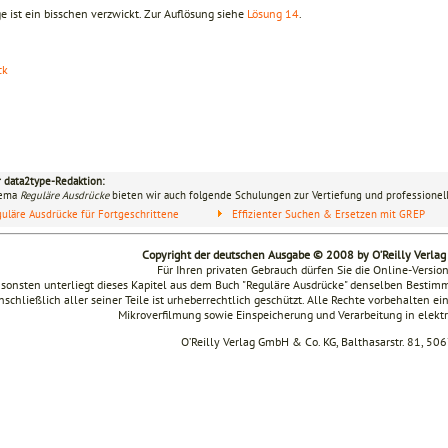
e ist ein bisschen verzwickt. Zur Auflösung siehe
Lösung 14
.
ck
r data2type-Redaktion:
hema
Reguläre Ausdrücke
bieten wir auch folgende Schulungen zur Vertiefung und professionell
uläre Ausdrücke für Fortgeschrittene
Effizienter Suchen & Ersetzen mit GREP
Copyright der deutschen Ausgabe © 2008 by O’Reilly Verla
Für Ihren privaten Gebrauch dürfen Sie die Online-Versio
sonsten unterliegt dieses Kapitel aus dem Buch "Reguläre Ausdrücke" denselben Besti
nschließlich aller seiner Teile ist urheberrechtlich geschützt. Alle Rechte vorbehalten ei
Mikroverfilmung sowie Einspeicherung und Verarbeitung in elek
O’Reilly Verlag GmbH & Co. KG, Balthasarstr. 81, 50