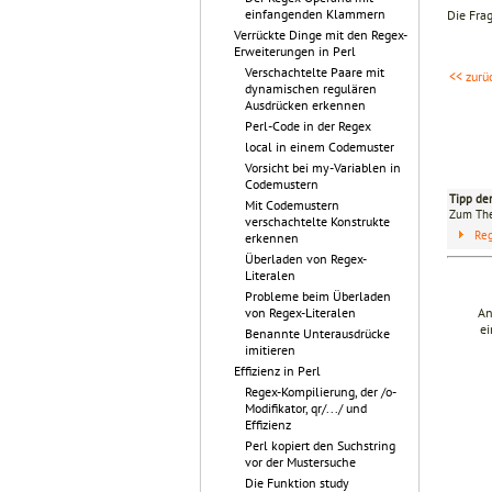
einfangenden Klammern
Die Frag
Verrückte Dinge mit den Regex-
Erweiterungen in Perl
Verschachtelte Paare mit
<< zurü
dynamischen regulären
Ausdrücken erkennen
Perl-Code in der Regex
local in einem Codemuster
Vorsicht bei my-Variablen in
Codemustern
Tipp de
Mit Codemustern
Zum T
verschachtelte Konstrukte
Reg
erkennen
Überladen von Regex-
Literalen
Probleme beim Überladen
An
von Regex-Literalen
ei
Benannte Unterausdrücke
imitieren
Effizienz in Perl
Regex-Kompilierung, der /o-
Modifikator, qr/.../ und
Effizienz
Perl kopiert den Suchstring
vor der Mustersuche
Die Funktion study