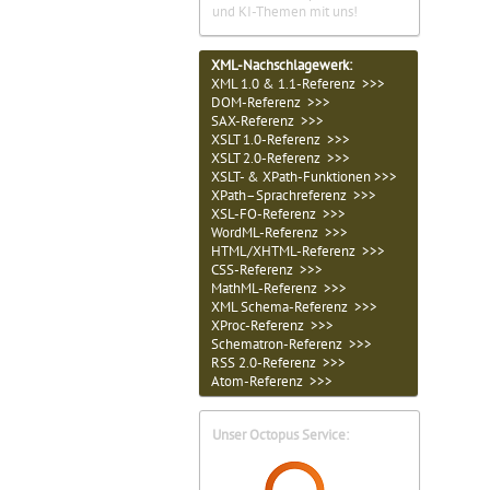
und KI-Themen mit uns!
XML-Nachschlagewerk:
XML 1.0 & 1.1-Referenz >>>
DOM-Referenz >>>
SAX-Referenz >>>
XSLT 1.0-Referenz >>>
XSLT 2.0-Referenz >>>
XSLT- & XPath-Funktionen >>>
XPath–Sprachreferenz >>>
XSL-FO-Referenz >>>
WordML-Referenz >>>
HTML/XHTML-Referenz >>>
CSS-Referenz >>>
MathML-Referenz >>>
XML Schema-Referenz >>>
XProc-Referenz >>>
Schematron-Referenz >>>
RSS 2.0-Referenz >>>
Atom-Referenz >>>
Unser Octopus Service: