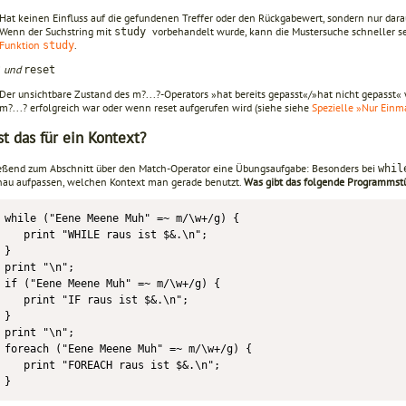
Hat keinen Einfluss auf die gefundenen Treffer oder den Rückgabewert, sondern nur darau
Wenn der Suchstring mit
vorbehandelt wurde, kann die Mustersuche schneller se
study
Funktion
.
study
und
?
reset
Der unsichtbare Zustand des m?...?-Operators »hat bereits gepasst«/»hat nicht gepasst«
m?...? erfolgreich war oder wenn reset aufgerufen wird (siehe siehe
Spezielle »Nur Einm
st das für ein Kontext?
eßend zum Abschnitt über den Match-Operator eine Übungsaufgabe: Besonders bei
whil
nau aufpassen, welchen Kontext man gerade benutzt.
Was gibt das folgende Programmst
while ("Eene Meene Muh" =~ m/\w+/g) {

   print "WHILE raus ist $&.\n";

}

print "\n";

if ("Eene Meene Muh" =~ m/\w+/g) {

   print "IF raus ist $&.\n";

}

print "\n";

foreach ("Eene Meene Muh" =~ m/\w+/g) {

   print "FOREACH raus ist $&.\n";

}