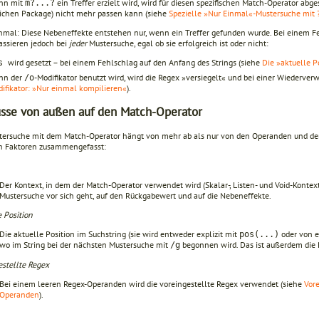
nn mit
ein Treffer erzielt wird, wird für diesen spezifischen Match-Operator abg
m?...?
ichen Package) nicht mehr passen kann (siehe
Spezielle »Nur Einmal«-Mustersuche mit ?
nmal: Diese Nebeneffekte entstehen nur, wenn ein Treffer gefunden wurde. Bei einem Fe
assieren jedoch bei
jeder
Mustersuche, egal ob sie erfolgreich ist oder nicht:
wird gesetzt – bei einem Fehlschlag auf den Anfang des Strings (siehe
Die »aktuelle P
os
nn der
-Modifikator benutzt wird, wird die Regex »versiegelt« und bei einer Wiederver
/o
ifikator: »Nur einmal kompilieren«
).
üsse von außen auf den Match-Operator
tersuche mit dem Match-Operator hängt von mehr ab als nur von den Operanden und den M
n Faktoren zusammengefasst:
Der Kontext, in dem der Match-Operator verwendet wird (Skalar-, Listen- und Void-Kontext)
Mustersuche vor sich geht, auf den Rückgabewert und auf die Nebeneffekte.
 Position
Die aktuelle Position im Suchstring (sie wird entweder explizit mit
oder von e
pos(...)
wo im String bei der nächsten Mustersuche mit
begonnen wird. Das ist außerdem die P
/g
estellte Regex
Bei einem leeren Regex-Operanden wird die voreingestellte Regex verwendet (siehe
Vore
Operanden
).