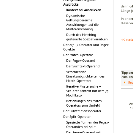
Ausdrücke
dann gi
Kontext bei Ausdrücken
Länge (
Dynamische
In ande
Geltungsbereiche:
diese vi
Auswirkungen auf die
Mustererkennung
Durch das Matching
gesteuerte Spezialvariablen
<< zurü
Der qr/.../-Operator und Regex-
Objekte
Der Match-Operator
Der Regex-Operand
Der Suchtext-Operand
Verschiedene
Tipp de
Einsatzmöglichkeiten des
Zum T
Match-Operators
Reg
Iterative Mustersuche –
Skalarer Kontext mit dem /g-
Modifikator
Beziehungen des Match-
An
Operators zum Umfeld
ei
Der Substitutionsoperator
Der Split-Operator
Spezielle Formen des Regex-
Operanden bei split
Der Regex-Operand mit