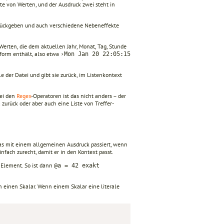
ste von Werten, und der Ausdruck zwei steht in
urückgeben und auch verschiedene Nebeneffekte
n Werten, die dem aktuellen Jahr, Monat, Tag, Stunde
tform enthält, also etwa
›Mon Jan 20 22:05:15
le der Datei und gibt sie zurück, im Listenkontext
ei den
Regex
-Operatoren ist das nicht anders – der
zurück oder aber auch eine Liste von Treffer-
 was mit einem allgemeinen Ausdruck passiert, wenn
infach zurecht, damit er in den Kontext passt.
 Element. So ist dann
@a = 42 exakt
in einen Skalar. Wenn einem Skalar eine literale