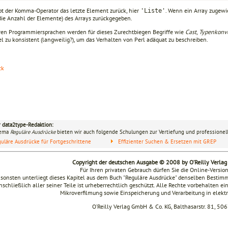
bt der Komma-Operator das letzte Element zurück, hier
. Wenn ein Array zugewi
'Liste'
die Anzahl der Elemente) des Arrays zurückgegeben.
ren Programmiersprachen werden für dieses Zurechtbiegen Begriffe wie
Cast
,
Typenkonv
el zu konsistent (langweilig?), um das Verhalten von Perl adäquat zu beschreiben.
ck
r data2type-Redaktion:
hema
Reguläre Ausdrücke
bieten wir auch folgende Schulungen zur Vertiefung und professionell
uläre Ausdrücke für Fortgeschrittene
Effizienter Suchen & Ersetzen mit GREP
Copyright der deutschen Ausgabe © 2008 by O’Reilly Verla
Für Ihren privaten Gebrauch dürfen Sie die Online-Versio
sonsten unterliegt dieses Kapitel aus dem Buch "Reguläre Ausdrücke" denselben Besti
nschließlich aller seiner Teile ist urheberrechtlich geschützt. Alle Rechte vorbehalten ei
Mikroverfilmung sowie Einspeicherung und Verarbeitung in elek
O’Reilly Verlag GmbH & Co. KG, Balthasarstr. 81, 50