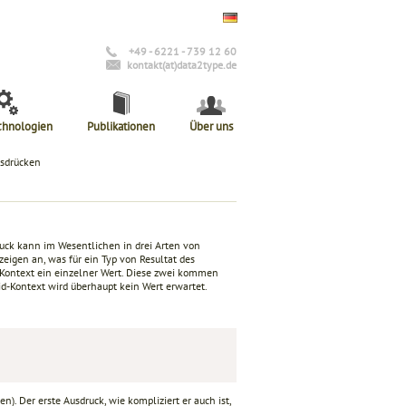
+49 - 6221 - 739 12 60
kontakt(at)data2type.de
chnologien
Publikationen
Über uns
usdrücken
ruck kann im Wesentlichen in drei Arten von
eigen an, was für ein Typ von Resultat des
n Kontext ein einzelner Wert. Diese zwei kommen
id-Kontext wird überhaupt kein Wert erwartet.
n). Der erste Ausdruck, wie kompliziert er auch ist,