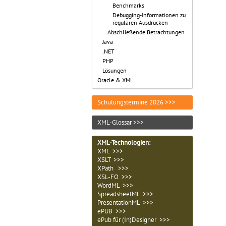
Benchmarks
Debugging-Informationen zu
regulären Ausdrücken
Abschließende Betrachtungen
Java
.NET
PHP
Lösungen
Oracle & XML
Schulungstermine 2026 >>>
XML-Glossar >>>
XML-Technologien
:
XML >>>
XSLT >>>
XPath >>>
XSL-FO >>>
WordML >>>
SpreadsheetML >>>
PresentationML >>>
ePUB >>>
ePub für (In)Designer >>>