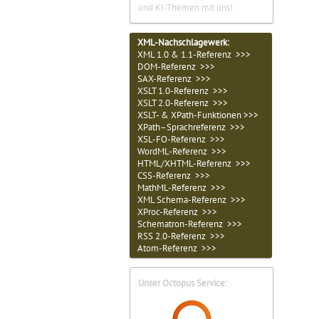
und KI-Themen mit uns!
XML-Nachschlagewerk:
XML 1.0 & 1.1-Referenz >>>
DOM-Referenz >>>
SAX-Referenz >>>
XSLT 1.0-Referenz >>>
XSLT 2.0-Referenz >>>
XSLT- & XPath-Funktionen >>>
XPath–Sprachreferenz >>>
XSL-FO-Referenz >>>
WordML-Referenz >>>
HTML/XHTML-Referenz >>>
CSS-Referenz >>>
MathML-Referenz >>>
XML Schema-Referenz >>>
XProc-Referenz >>>
Schematron-Referenz >>>
RSS 2.0-Referenz >>>
Atom-Referenz >>>
Unser Octopus Service: