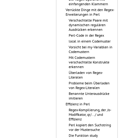
einfangenden Klammern
Verrückte Dinge mit den Regex-
Erweiterungen in Perl
Verschachtelte Paare mit
dynamischen regulären
Ausdrücken erkennen
Perl-Code in der Regex
local in einem Codemuster
Vorsicht bei my-Variablen in
Codemustern
Mit Codemustern
verschachtelte Konstrukte
erkennen
Überladen von Regex-
Literalen
Probleme beim Überladen
von Regex-Literalen
Benannte Unterausdrücke
imitieren
Effizienz in Perl
Regex-Kompilierung, der /o-
Modifikator, qr/.../ und
Effizienz
Perl kopiert den Suchstring
vor der Mustersuche
Die Funktion study