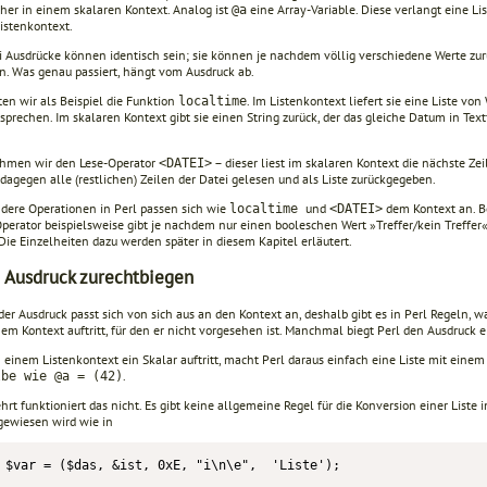
aher in einem skalaren Kontext. Analog ist
eine Array-Variable. Diese verlangt eine Li
@a
istenkontext.
i Ausdrücke können identisch sein; sie können je nachdem völlig verschiedene Werte z
n. Was genau passiert, hängt vom Ausdruck ab.
en wir als Beispiel die Funktion
. Im Listenkontext liefert sie eine Liste vo
localtime
sprechen. Im skalaren Kontext gibt sie einen String zurück, der das gleiche Datum in Tex
hmen wir den Lese-Operator
– dieser liest im skalaren Kontext die nächste Zei
<DATEI>
dagegen alle (restlichen) Zeilen der Datei gelesen und als Liste zurückgegeben.
ndere Operationen in Perl passen sich wie
und
dem Kontext an. B
localtime
<DATEI>
erator beispielsweise gibt je nachdem nur einen booleschen Wert »Treffer/kein Treffer« 
Die Einzelheiten dazu werden später in diesem Kapitel erläutert.
 Ausdruck zurechtbiegen
eder Ausdruck passt sich von sich aus an den Kontext an, deshalb gibt es in Perl Regeln,
nem Kontext auftritt, für den er nicht vorgesehen ist. Manchmal biegt Perl den Ausdruck e
 einem Listenkontext ein Skalar auftritt, macht Perl daraus einfach eine Liste mit einem
.
lbe wie @a = (42)
t funktioniert das nicht. Es gibt keine allgemeine Regel für die Konversion einer Liste 
ugewiesen wird wie in
$var = ($das, &ist, 0xE, "i\n\e",  'Liste');