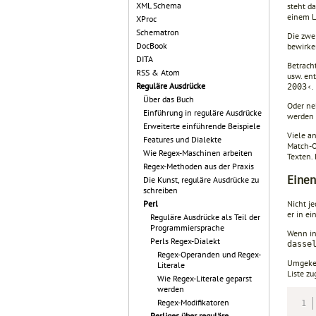
XML Schema
steht d
einem L
XProc
Schematron
Die zwe
DocBook
bewirke
DITA
Betracht
RSS & Atom
usw. ent
Reguläre Ausdrücke
.
2003‹
Über das Buch
Oder ne
Einführung in reguläre Ausdrücke
werden 
Erweiterte einführende Beispiele
Viele a
Features und Dialekte
Match-Op
Wie Regex-Maschinen arbeiten
Texten. 
Regex-Methoden aus der Praxis
Einen
Die Kunst, reguläre Ausdrücke zu
schreiben
Nicht j
Perl
er in ei
Reguläre Ausdrücke als Teil der
Programmiersprache
Wenn in
Perls Regex-Dialekt
dasse
Regex-Operanden und Regex-
Umgekehr
Literale
Liste z
Wie Regex-Literale geparst
werden
Regex-Modifikatoren
Perliges über reguläre