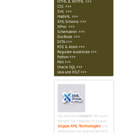
HTML & XHTML >>>
CSS >>>
SVG >>>
MathML >>>
XML Schema >>>
XProc >>>
Schematron >>>
DocBook >>>
DITA >>>
RSS & Atom >>>
Reguläre Ausdrücke >>>
Python >>>
Perl >>>
Oracle SQL >>>
Java und XSLT >>>
Sie sind bei
LinkedIn
? Wir auch.
Werden Sie Mitglied in unserer
Gruppe XML-Technologien
und
diskutieren Sie spannende XML-