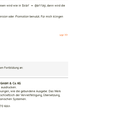
esen wird wie in
, dann wird die
$var = @array
ersion
oder
Promotion
benutzt. Für mich klingen
vor >>
en Fortbildung an:
g GmbH & Co. KG
n ausdrucken.
mmungen, wie die gebundene Ausgabe: Das Werk
nschließlich der Vervielfältigung, Übersetzung,
tronischen Systemen.
670 Köln