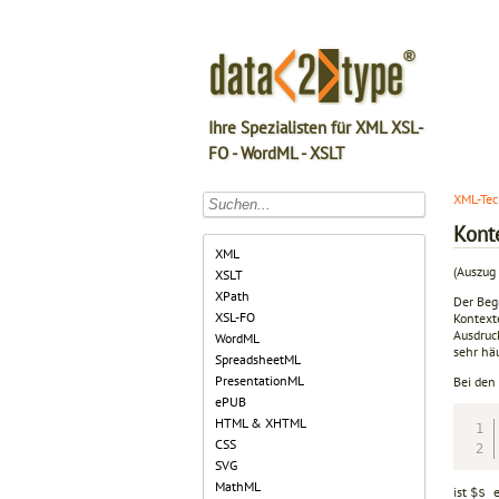
Ihre Spezialisten für XML XSL-
FO - WordML - XSLT
XML-Tec
Kont
XML
(Auszug 
XSLT
XPath
Der Beg
XSL-FO
Kontex
Ausdruc
WordML
sehr hä
SpreadsheetML
PresentationML
Bei den
ePUB
HTML & XHTML
CSS
SVG
MathML
ist
e
$s