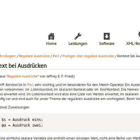
Home
Leistungen
Software
XML-Te
hnologien
/
Reguläre Ausdrücke
/
Perl
/
Perliges über reguläre Ausdrücke
/ Kontext bei A
ext bei Ausdrücken
aus "
Reguläre Ausdrücke
" von Jeffrey E. F. Friedl)
riff
Kontext
ist in
Perl
sehr wichtig, und im besonderen für den Match-Operator. Ein Ausd
ten vorkommen: im
Listenkontext
, im
skalaren
Kontext oder im
Void
-Kontext. Die Namen z
ks erwartet wird. Im Listenkontext wird also eine Liste von Werten erwartet, im skalare
ufig vor und sind auch für unser Thema der regulären Ausdrücke am wichtigsten. Beim Vo
 zwei Zuweisungen
$s = Ausdruck eins;

@a = Ausdruck zwei;
ine einfache skalare Variable (sie enthält einen einzigen Wert, nicht eine Reihe von Werte