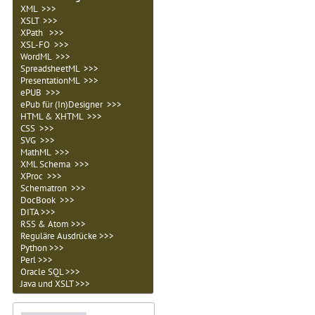
XML >>>
XSLT >>>
XPath >>>
XSL-FO >>>
WordML >>>
SpreadsheetML >>>
PresentationML >>>
ePUB >>>
ePub für (In)Designer >>>
HTML & XHTML >>>
CSS >>>
SVG >>>
MathML >>>
XML Schema >>>
XProc >>>
Schematron >>>
DocBook >>>
DITA >>>
RSS & Atom >>>
Reguläre Ausdrücke >>>
Python >>>
Perl >>>
Oracle SQL >>>
Java und XSLT >>>