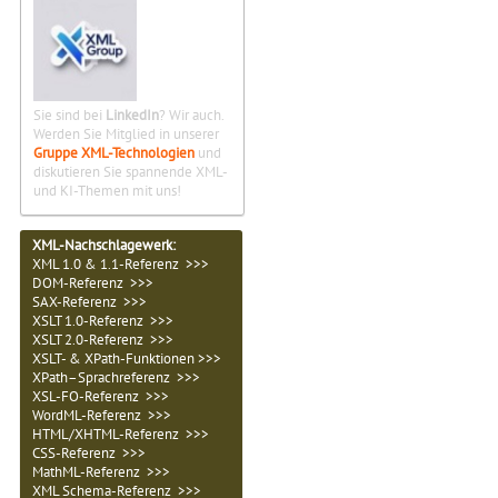
Sie sind bei
LinkedIn
? Wir auch.
Werden Sie Mitglied in unserer
Gruppe XML-Technologien
und
diskutieren Sie spannende XML-
und KI-Themen mit uns!
XML-Nachschlagewerk:
XML 1.0 & 1.1-Referenz >>>
DOM-Referenz >>>
SAX-Referenz >>>
XSLT 1.0-Referenz >>>
XSLT 2.0-Referenz >>>
XSLT- & XPath-Funktionen >>>
XPath–Sprachreferenz >>>
XSL-FO-Referenz >>>
WordML-Referenz >>>
HTML/XHTML-Referenz >>>
CSS-Referenz >>>
MathML-Referenz >>>
XML Schema-Referenz >>>