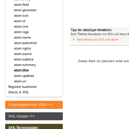
atom:feed
atom:generator
atom:icon
atom:id
atom:link
Tipp der data2type-Redaktion:
atom:logo
Zum Thema
Newsfeeds mit RSS und Atom
b
atom:name
Newsfeeds mit RSS und Atom
atom:published
atom:rights
atom:source
atom:subtitle
Dieses Werk ist lizenziert unter ei
atom:summary
atom:title
atom:updated
atom:uri
Reguläre Ausdrücke
Oracle & XML
Schulungstermine 2026 >>>
XML-Glossar >>>
XML-Technologien
: