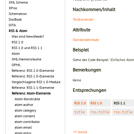
XML Schema
XProc
Nachkommen/Inhalt
Schematron
DocBook
Textkonstrukt
DITA
Attribute
RSS & Atom
Was sind Newsfeeds?
Standardattribute
RSS 2.0
RSS 1.0 und RSS 1.1
Beispiel
Atom
XML-Namensräume
Siehe das Code-Beispiel "
Einfaches Ato
OPML
Bemerkungen
Referenz: RSS 2.0-Elemente
Referenz: RSS 1.0-Elemente
Keine
Vorgeschlagene RSS 1.0-Module
Referenz: RSS 1.1-Elemente
Entsprechungen
Referenz: Atom-Elemente
Atom-Konstrukte
RSS 2.0
RSS 1.0
RSS 1.1
atom:author
atom:category
title
rss:title
rss:title
atom:content
atom:contributor
atom:email
<< zurück
atom:entry