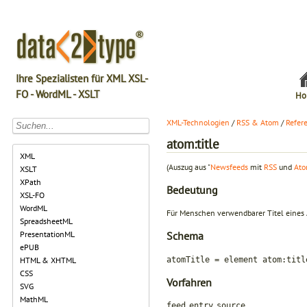
Ihre Spezialisten für XML XSL-
FO - WordML - XSLT
Ho
XML-Technologien
/
RSS & Atom
/
Refer
atom:title
XML
(Auszug aus "
Newsfeeds
mit
RSS
und
At
XSLT
XPath
Bedeutung
XSL-FO
WordML
Für Menschen verwendbarer Titel eines
SpreadsheetML
PresentationML
Schema
ePUB
atomTitle = element atom:titl
HTML & XHTML
CSS
Vorfahren
SVG
MathML
,
,
feed
entry
source