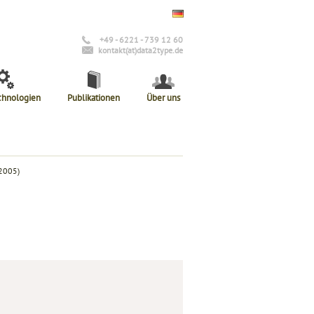
+49 - 6221 - 739 12 60
kontakt(at)data2type.de
chnologien
Publikationen
Über uns
 2005)