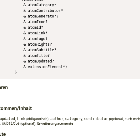
          & atomCategory*

          & atomContributor*

          & atomGenerator?

          & atomIcon?

          & atomId?

          & atomLink*

          & atomLogo?

          & atomRights?

          & atomSubtitle?

          & atomTitle?

          & atomUpdated?

          & extensionElement*)

hren
kommen/Inhalt
,
(obligatorisch);
,
,
(optional, auch meh
updated
link
author
category
contributor
,
(optional); Erweiterungselemente
s
subtitle
ute