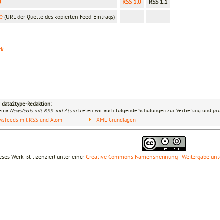
0
RSS 1.0
RSS 1.1
(URL der Quelle des kopierten Feed-Eintrags)
-
-
e
ck
r data2type-Redaktion:
hema
Newsfeeds mit RSS und Atom
bieten wir auch folgende Schulungen zur Vertiefung und pro
wsfeeds mit RSS und Atom
XML-Grundlagen
eses Werk ist lizenziert unter einer
Creative Commons Namensnennung - Weitergabe unte