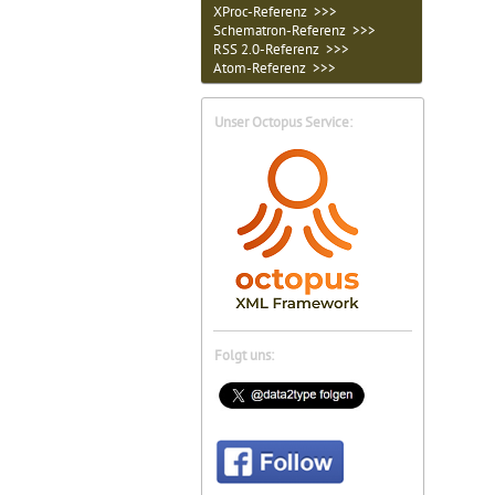
XProc-Referenz >>>
Schematron-Referenz >>>
RSS 2.0-Referenz >>>
Atom-Referenz >>>
Unser Octopus Service:
Folgt uns: