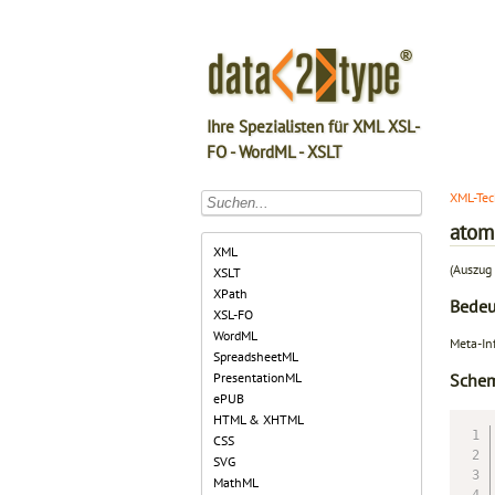
Ihre Spezialisten für XML XSL-
FO - WordML - XSLT
XML-Tec
atom
XML
(Auszug 
XSLT
XPath
Bede
XSL-FO
WordML
Meta-In
SpreadsheetML
PresentationML
Sche
ePUB
HTML & XHTML
CSS
SVG
MathML