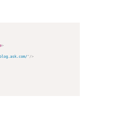
e
>
blog.ask.com/
"
/>