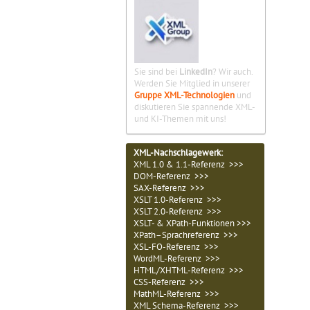
Sie sind bei
LinkedIn
? Wir auch.
Werden Sie Mitglied in unserer
Gruppe XML-Technologien
und
diskutieren Sie spannende XML-
und KI-Themen mit uns!
XML-Nachschlagewerk:
XML 1.0 & 1.1-Referenz >>>
DOM-Referenz >>>
SAX-Referenz >>>
XSLT 1.0-Referenz >>>
XSLT 2.0-Referenz >>>
XSLT- & XPath-Funktionen >>>
XPath–Sprachreferenz >>>
XSL-FO-Referenz >>>
WordML-Referenz >>>
HTML/XHTML-Referenz >>>
CSS-Referenz >>>
MathML-Referenz >>>
XML Schema-Referenz >>>