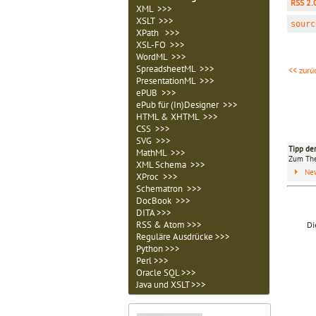
RSS 2.
XML >>>
XSLT >>>
sourc
XPath >>>
XSL-FO >>>
WordML >>>
SpreadsheetML >>>
<< zurü
PresentationML >>>
ePUB >>>
ePub für (In)Designer >>>
HTML & XHTML >>>
CSS >>>
SVG >>>
Tipp de
MathML >>>
Zum T
XML Schema >>>
Ne
XProc >>>
Schematron >>>
DocBook >>>
DITA >>>
RSS & Atom >>>
Di
Reguläre Ausdrücke >>>
Python >>>
Perl >>>
Oracle SQL >>>
Java und XSLT >>>