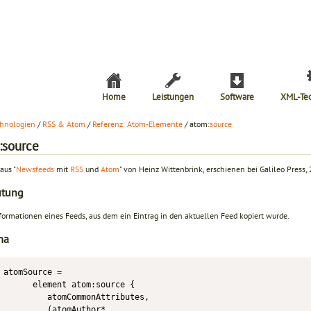
Home
Leistungen
Software
XML-Te
hnologien
/
RSS & Atom
/
Referenz: Atom-Elemente
/ atom:
source
:source
aus "
Newsfeeds
mit
RSS
und
Atom
" von Heinz Wittenbrink, erschienen bei Galileo Press,
utung
formationen eines Feeds, aus dem ein Eintrag in den aktuellen Feed kopiert wurde.
ma
atomSource =

      element atom:source {

         atomCommonAttributes,

         (atomAuthor*
