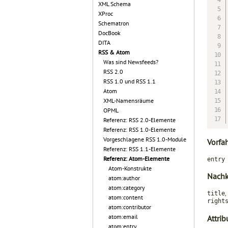
XML Schema
XProc
Schematron
DocBook
DITA
RSS & Atom
Was sind Newsfeeds?
RSS 2.0
RSS 1.0 und RSS 1.1
Atom
XML-Namensräume
OPML
Referenz: RSS 2.0-Elemente
Referenz: RSS 1.0-Elemente
Vorgeschlagene RSS 1.0-Module
Vorfa
Referenz: RSS 1.1-Elemente
Referenz: Atom-Elemente
entry
Atom-Konstrukte
Nach
atom:author
atom:category
,
title
atom:content
right
atom:contributor
atom:email
Attrib
atom:entry