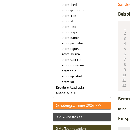
Standar
atom:feed
atom:generator
Beispi
atom:icon
atom:id
atom:link
atom:logo
atom:name
atom:published
atom:rights
atom:source
atom:subtitle
atom:summary
atom:title
atom:updated
atom:uri
Reguläre Ausdrücke
Oracle & XML
Beme
Schulungstermine 2026 >>>
Keine
XML-Glossar >>>
Entsp
XML-Technologien
: