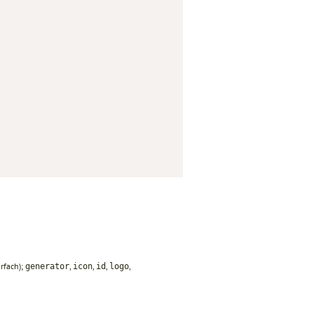
rfach);
,
,
,
,
generator
icon
id
logo