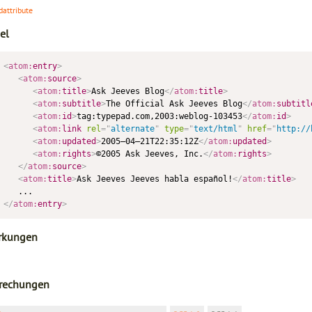
dattribute
el
<
atom:
entry
>
<
atom:
source
>
<
atom:
title
>
Ask Jeeves Blog
</
atom:
title
>
<
atom:
subtitle
>
The Official Ask Jeeves Blog
</
atom:
subtitl
<
atom:
id
>
tag:typepad.com,2003:weblog-103453
</
atom:
id
>
<
atom:
link
rel
=
"
alternate
"
type
=
"
text/html
"
href
=
"
http://
<
atom:
updated
>
2005–04–21T22:35:12Z
</
atom:
updated
>
<
atom:
rights
>
©2005 Ask Jeeves, Inc.
</
atom:
rights
>
</
atom:
source
>
<
atom:
title
>
Ask Jeeves Jeeves habla español!
</
atom:
title
>
</
atom:
entry
>
rkungen
rechungen