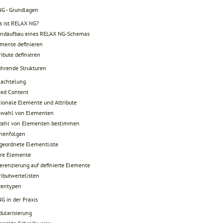
G - Grundlagen
 ist RELAX NG?
undaufbau eines RELAX NG-Schemas
mente definieren
ribute definieren
ührende Strukturen
hachtelung
xed Content
ionale Elemente und Attribute
swahl von Elementen
zahl von Elementen bestimmen
henfolgen
eordnete Elementliste
re Elemente
erenzierung auf definierte Elemente
ributwertelisten
tentypen
G in der Praxis
ularisierung