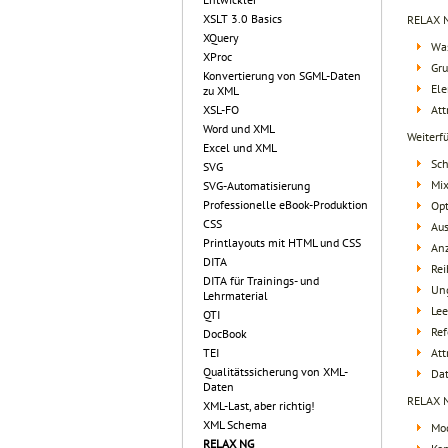
XSLT 3.0 Basics
RELAX N
XQuery
Was
XProc
Gr
Konvertierung von SGML-Daten
Ele
zu XML
Att
XSL-FO
Word und XML
Weiterf
Excel und XML
Sc
SVG
Mi
SVG-Automatisierung
Professionelle eBook-Produktion
Opt
CSS
Au
Printlayouts mit HTML und CSS
An
DITA
Rei
DITA für Trainings- und
Ung
Lehrmaterial
Lee
QTI
Ref
DocBook
Att
TEI
Qualitätssicherung von XML-
Da
Daten
RELAX N
XML-Last, aber richtig!
XML Schema
Mod
RELAX NG