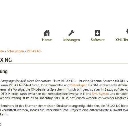
Home
Leistungen
Software
XML-Te
gen
/
Schulungen
/
RELAX NG
X NG
lung
 Language for XML Next Generation
– kurz RELAX NG – ist eine Schema-Sprache für XML
 kann RELAX NG Strukturen, Inhaltsmodelle und
Datentypen
für XML-Dokumente definiere
ma, die Vorzüge, die XML-basierte Sprachen mit sich bringen, ist aber in Bezug auf die K
 DTD. Hierbei kann zwischen der Kompaktschreibweise in Nicht-
XML-Syntax
und der ausf
ktionsumfang ist Relax NG mächtiger als DTDs, hat jedoch wesentlich weniger Möglich
s Seminars ist das Erlernen der meisten Strukturierungsmöglichkeiten, die RELAX NG bie
 vermittelt werden, sodass für unterschiedliche Projekte eine differenzierte Auswahl 
kann.
: