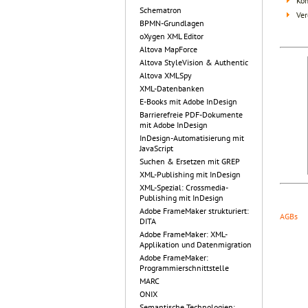
Kom
Schematron
Ver
BPMN-Grundlagen
oXygen XML Editor
Altova MapForce
Altova StyleVision & Authentic
Altova XMLSpy
XML-Datenbanken
E-Books mit Adobe InDesign
Barrierefreie PDF-Dokumente
mit Adobe InDesign
InDesign-Automatisierung mit
JavaScript
Suchen & Ersetzen mit GREP
XML-Publishing mit InDesign
XML-Spezial: Crossmedia-
Publishing mit InDesign
Adobe FrameMaker strukturiert:
AGBs
DITA
Adobe FrameMaker: XML-
Applikation und Datenmigration
Adobe FrameMaker:
Programmierschnittstelle
MARC
ONIX
Semantische Technologien: