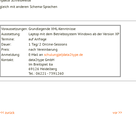
pakte Schreibweise
gleich mit anderen Schema-Sprachen
Voraussetzungen:
Grundlegende XML-Kenntnisse
Ausstattung:
Laptop mit dem Betriebssystem Windows ab der Version XP
Termine:
auf Anfrage
Dauer:
1 Tag/ 2 Online-Sessions
Preis:
nach Vereinbarung
Anmeldung:
E-Mail an
schulung(at)data2type.de
Kontakt:
data2type GmbH
Im Breitspiel 6a
69126 Heidelberg
Tel.: 06221 - 7391260
<< zurück
vor >>