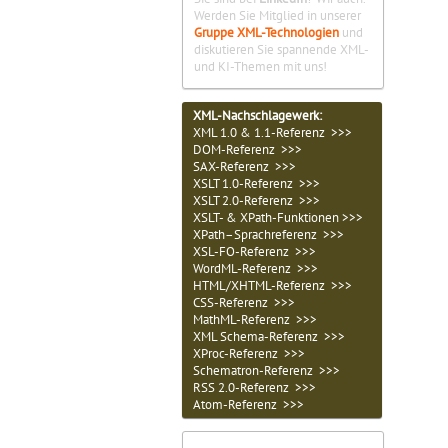
Werden Sie Mitglied in unserer
Gruppe XML-Technologien
und
diskutieren Sie spannende XML-
und KI-Themen mit uns!
XML-Nachschlagewerk:
XML 1.0 & 1.1-Referenz >>>
DOM-Referenz >>>
SAX-Referenz >>>
XSLT 1.0-Referenz >>>
XSLT 2.0-Referenz >>>
XSLT- & XPath-Funktionen >>>
XPath–Sprachreferenz >>>
XSL-FO-Referenz >>>
WordML-Referenz >>>
HTML/XHTML-Referenz >>>
CSS-Referenz >>>
MathML-Referenz >>>
XML Schema-Referenz >>>
XProc-Referenz >>>
Schematron-Referenz >>>
RSS 2.0-Referenz >>>
Atom-Referenz >>>