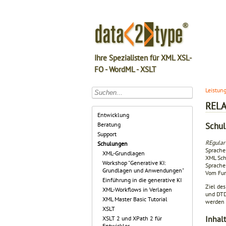
Ihre Spezialisten für XML XSL-
FO - WordML - XSLT
Leistun
RELA
Entwicklung
Schu
Beratung
Support
REgular
Schulungen
Sprache
XML-Grundlagen
XML Sche
Workshop "Generative KI:
Sprache
Grundlagen und Anwendungen"
Vom Fun
Einführung in die generative KI
Ziel de
XML-Workflows in Verlagen
und DTD
XML Master Basic Tutorial
werden 
XSLT
Inhalt
XSLT 2 und XPath 2 für
Entwickler