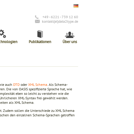
+49 - 6221 - 739 12 60
kontakt(at)data2type.de
chnologien
Publikationen
Über uns
 wie auch
DTD
oder
XML Schema
. Als Schema-
n. Die von OASIS spezifizierte Sprache hat, wie
omplexität eben so leicht zu verstehen wie die
ührlicheren XML-Syntax frei gewählt werden.
keiten als XML Schema.
tet. Zudem sollen die Unterschiede zu XML Schema
zwischen den einzelnen Schema-Sprachen getroffen