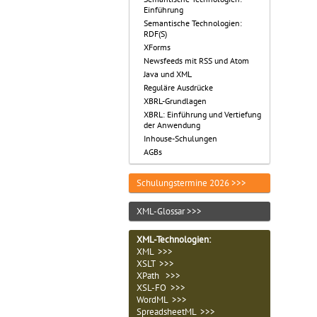
Einführung
Semantische Technologien:
RDF(S)
XForms
Newsfeeds mit RSS und Atom
Java und XML
Reguläre Ausdrücke
XBRL-Grundlagen
XBRL: Einführung und Vertiefung
der Anwendung
Inhouse-Schulungen
AGBs
Schulungstermine 2026 >>>
XML-Glossar >>>
XML-Technologien
:
XML >>>
XSLT >>>
XPath >>>
XSL-FO >>>
WordML >>>
SpreadsheetML >>>