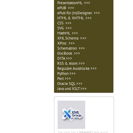
PresentationML >>>
ePUB >>>
ePub für (In)Designer >>>
HTML & XHTML >>>
CSS >>>
SVG >>>
MathML >>>
XML Schema >>>
XProc >>>
Schematron >>>
DocBook >>>
DITA >>>
RSS & Atom >>>
Reguläre Ausdrücke >>>
Python >>>
Perl >>>
Oracle SQL >>>
Java und XSLT >>>
Sie sind bei
LinkedIn
? Wir auch.