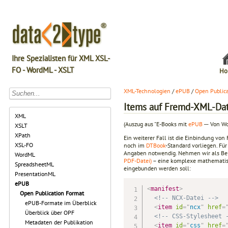
Ihre Spezialisten für XML XSL-
FO - WordML - XSLT
Ho
XML-Technologien
/
ePUB
/
Open Public
Items auf Fremd-XML-Da
XML
(Auszug aus "E-Books mit
ePUB
─ Von W
XSLT
XPath
Ein weiterer Fall ist die Einbindung vo
XSL-FO
noch im
DTBook
-Standard vorliegen. Fü
Angaben notwendig. Nehmen wir als Beis
WordML
PDF-Datei)
– eine komplexe mathematisc
SpreadsheetML
eingebunden werden soll:
PresentationML
ePUB
<
manifest
>
Open Publication Format
<!-- NCX-Datei -->
ePUB-Formate im Überblick
<
item
id
=
"
ncx
"
href
=
Überblick über OPF
<!-- CSS-Stylesheet 
Metadaten der Publikation
<
item
id
=
"
css
"
href
=