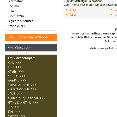
Schematron
Tipp der data2type-Redaktion:
Zum Thema
ePub
bieten wir auch folgende
DocBook
ePub
C
DITA
XSLT
X
RSS & Atom
Reguläre Ausdrücke
Oracle & XML
F
Ansonsten unterliegt dieses Kap
Schulungstermine 2026 >>>
einschließlich aller seiner Teile i
Mikrover
XML-Glossar >>>
Verlagsgruppe Hüthi
XML-Technologien
:
XML >>>
XSLT >>>
XPath >>>
XSL-FO >>>
WordML >>>
SpreadsheetML >>>
PresentationML >>>
ePUB >>>
ePub für (In)Designer >>>
HTML & XHTML >>>
CSS >>>
SVG >>>
MathML >>>