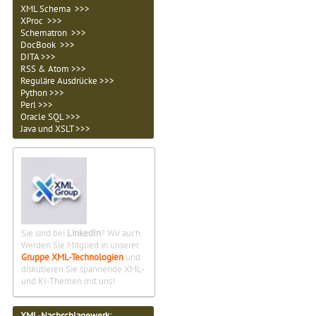
XML Schema >>>
XProc >>>
Schematron >>>
DocBook >>>
DITA >>>
RSS & Atom >>>
Reguläre Ausdrücke >>>
Python >>>
Perl >>>
Oracle SQL >>>
Java und XSLT >>>
Sie sind bei
LinkedIn
? Wir auch.
Werden Sie Mitglied in unserer
Gruppe XML-Technologien
und
diskutieren Sie spannende XML-
und KI-Themen mit uns!
XML-Nachschlagewerk: