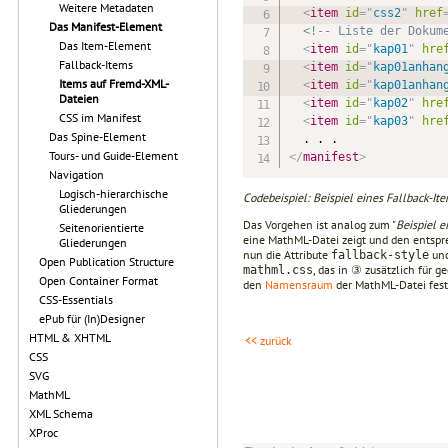
Weitere Metadaten
<
item
id
=
"
css2
"
href
Das Manifest-Element
<!-- Liste der Dokum
Das Item-Element
<
item
id
=
"
kap01
"
hre
Fallback-Items
<
item
id
=
"
kap01anhan
Items auf Fremd-XML-
<
item
id
=
"
kap01anhan
Dateien
<
item
id
=
"
kap02
"
hre
CSS im Manifest
<
item
id
=
"
kap03
"
hre
Das Spine-Element
Tours- und Guide-Element
</
manifest
>
Navigation
Logisch-hierarchische
Codebeispiel: Beispiel eines Fallback-I
Gliederungen
Das Vorgehen ist analog zum "
Beispiel e
Seitenorientierte
eine MathML-Datei zeigt und den entspr
Gliederungen
nun die Attribute
un
fallback-style
Open Publication Structure
, das in ③ zusätzlich für 
mathml.css
Open Container Format
den
Namensraum
der MathML-Datei fest
CSS-Essentials
ePub für (In)Designer
HTML & XHTML
<< zurück
CSS
SVG
MathML
XML Schema
XProc