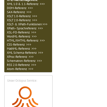
XML 1.0 & 1.1-Referenz >>>
DOM-Referenz >>>
SAX-Referenz >>>
XSLT 1.0-Referenz >>>
XSLT 2.0-Referenz >>>
XSLT- & XPath-Funktionen >>>
XPath–Sprachreferenz >>>
XSL-FO-Referenz >>>
WordML-Referenz >>>
HTML/XHTML-Referenz >>>
CSS-Referenz >>>
MathML-Referenz >>>
XML Schema-Referenz >>>
XProc-Referenz >>>
Schematron-Referenz >>>
RSS 2.0-Referenz >>>
Atom-Referenz >>>
Unser Octopus Service: