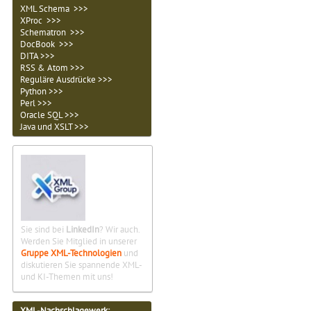
XML Schema >>>
XProc >>>
Schematron >>>
DocBook >>>
DITA >>>
RSS & Atom >>>
Reguläre Ausdrücke >>>
Python >>>
Perl >>>
Oracle SQL >>>
Java und XSLT >>>
Sie sind bei
LinkedIn
? Wir auch.
Werden Sie Mitglied in unserer
Gruppe XML-Technologien
und
diskutieren Sie spannende XML-
und KI-Themen mit uns!
XML-Nachschlagewerk: