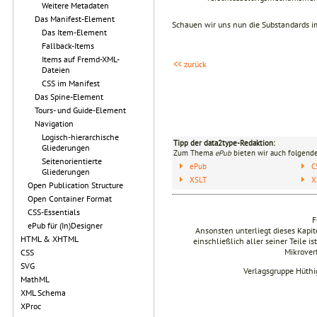
Weitere Metadaten
Das Manifest-Element
Schauen wir uns nun die Substandards 
Das Item-Element
Fallback-Items
Items auf Fremd-XML-
<< zurück
Dateien
CSS im Manifest
Das Spine-Element
Tours- und Guide-Element
Navigation
Logisch-hierarchische
Tipp der data2type-Redaktion:
Gliederungen
Zum Thema
ePub
bieten wir auch folgende
Seitenorientierte
ePub
C
Gliederungen
XSLT
X
Open Publication Structure
Open Container Format
CSS-Essentials
F
ePub für (In)Designer
Ansonsten unterliegt dieses Kap
HTML & XHTML
einschließlich aller seiner Teile i
Mikrover
CSS
SVG
Verlagsgruppe Hüthi
MathML
XML Schema
XProc