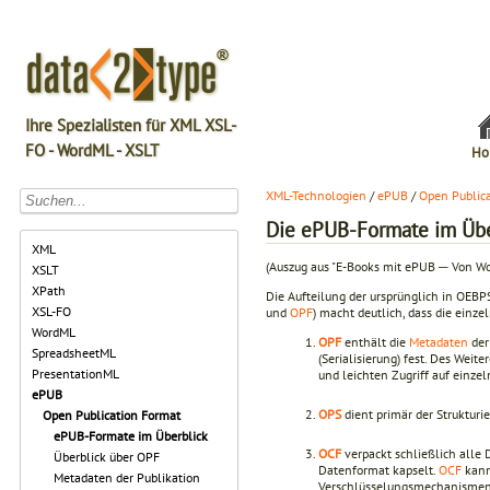
Ihre Spezialisten für XML XSL-
FO - WordML - XSLT
Ho
XML-Technologien
/
ePUB
/
Open Public
Die ePUB-Formate im Übe
XML
(Auszug aus "E-Books mit ePUB ─ Von 
XSLT
XPath
Die Aufteilung der ursprünglich in OEBPS
XSL-FO
und
OPF
) macht deutlich, dass die einz
WordML
OPF
enthält die
Metadaten
der
SpreadsheetML
(Serialisierung) fest. Des Weit
PresentationML
und leichten Zugriff auf einzel
ePUB
OPS
dient primär der Strukturi
Open Publication Format
ePUB-Formate im Überblick
OCF
verpackt schließlich alle 
Überblick über OPF
Datenformat kapselt.
OCF
kann
Metadaten der Publikation
Verschlüsselungsmechanismen