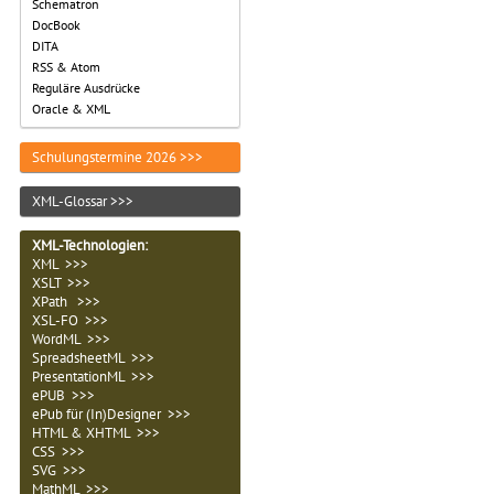
Schematron
DocBook
DITA
RSS & Atom
Reguläre Ausdrücke
Oracle & XML
Schulungstermine 2026 >>>
XML-Glossar >>>
XML-Technologien
:
XML >>>
XSLT >>>
XPath >>>
XSL-FO >>>
WordML >>>
SpreadsheetML >>>
PresentationML >>>
ePUB >>>
ePub für (In)Designer >>>
HTML & XHTML >>>
CSS >>>
SVG >>>
MathML >>>