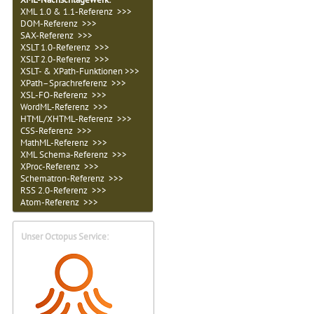
XML 1.0 & 1.1-Referenz >>>
DOM-Referenz >>>
SAX-Referenz >>>
XSLT 1.0-Referenz >>>
XSLT 2.0-Referenz >>>
XSLT- & XPath-Funktionen >>>
XPath–Sprachreferenz >>>
XSL-FO-Referenz >>>
WordML-Referenz >>>
HTML/XHTML-Referenz >>>
CSS-Referenz >>>
MathML-Referenz >>>
XML Schema-Referenz >>>
XProc-Referenz >>>
Schematron-Referenz >>>
RSS 2.0-Referenz >>>
Atom-Referenz >>>
Unser Octopus Service: